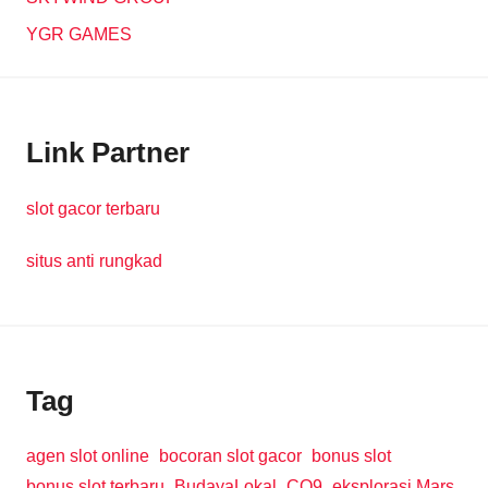
YGR GAMES
Link Partner
slot gacor terbaru
situs anti rungkad
Tag
agen slot online
bocoran slot gacor
bonus slot
bonus slot terbaru
BudayaLokal
CQ9
eksplorasi Mars