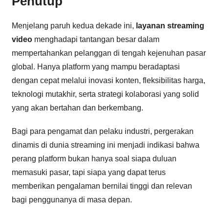
Penutup
Menjelang paruh kedua dekade ini,
layanan streaming
video
menghadapi tantangan besar dalam
mempertahankan pelanggan di tengah kejenuhan pasar
global. Hanya platform yang mampu beradaptasi
dengan cepat melalui inovasi konten, fleksibilitas harga,
teknologi mutakhir, serta strategi kolaborasi yang solid
yang akan bertahan dan berkembang.
Bagi para pengamat dan pelaku industri, pergerakan
dinamis di dunia streaming ini menjadi indikasi bahwa
perang platform bukan hanya soal siapa duluan
memasuki pasar, tapi siapa yang dapat terus
memberikan pengalaman bernilai tinggi dan relevan
bagi penggunanya di masa depan.