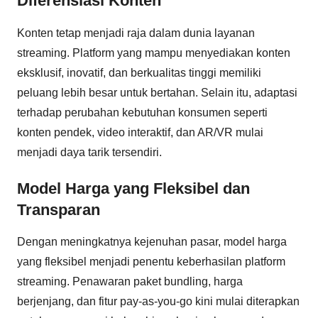
Diferensiasi Konten
Konten tetap menjadi raja dalam dunia layanan
streaming. Platform yang mampu menyediakan konten
eksklusif, inovatif, dan berkualitas tinggi memiliki
peluang lebih besar untuk bertahan. Selain itu, adaptasi
terhadap perubahan kebutuhan konsumen seperti
konten pendek, video interaktif, dan AR/VR mulai
menjadi daya tarik tersendiri.
Model Harga yang Fleksibel dan
Transparan
Dengan meningkatnya kejenuhan pasar, model harga
yang fleksibel menjadi penentu keberhasilan platform
streaming. Penawaran paket bundling, harga
berjenjang, dan fitur pay-as-you-go kini mulai diterapkan