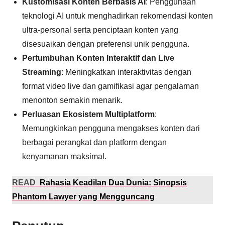
Kustomisasi Konten Berbasis AI
: Penggunaan
teknologi AI untuk menghadirkan rekomendasi konten
ultra-personal serta penciptaan konten yang
disesuaikan dengan preferensi unik pengguna.
Pertumbuhan Konten Interaktif dan Live
Streaming
: Meningkatkan interaktivitas dengan
format video live dan gamifikasi agar pengalaman
menonton semakin menarik.
Perluasan Ekosistem Multiplatform
:
Memungkinkan pengguna mengakses konten dari
berbagai perangkat dan platform dengan
kenyamanan maksimal.
READ
Rahasia Keadilan Dua Dunia: Sinopsis
Phantom Lawyer yang Mengguncang