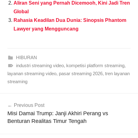
Aliran Seni yang Pernah Dicemooh, Kini Jadi Tren
Global
Rahasia Keadilan Dua Dunia: Sinopsis Phantom
Lawyer yang Mengguncang
HIBURAN
industri streaming video
,
kompetisi platform streaming
,
layanan streaming video
,
pasar streaming 2026
,
tren layanan
streaming
Navigasi
Previous Post
pos
Misi Damai Trump: Janji Akhiri Perang vs
Benturan Realitas Timur Tengah