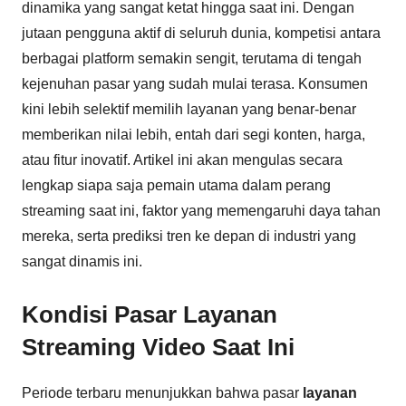
dinamika yang sangat ketat hingga saat ini. Dengan
jutaan pengguna aktif di seluruh dunia, kompetisi antara
berbagai platform semakin sengit, terutama di tengah
kejenuhan pasar yang sudah mulai terasa. Konsumen
kini lebih selektif memilih layanan yang benar-benar
memberikan nilai lebih, entah dari segi konten, harga,
atau fitur inovatif. Artikel ini akan mengulas secara
lengkap siapa saja pemain utama dalam perang
streaming saat ini, faktor yang memengaruhi daya tahan
mereka, serta prediksi tren ke depan di industri yang
sangat dinamis ini.
Kondisi Pasar Layanan
Streaming Video Saat Ini
Periode terbaru menunjukkan bahwa pasar
layanan