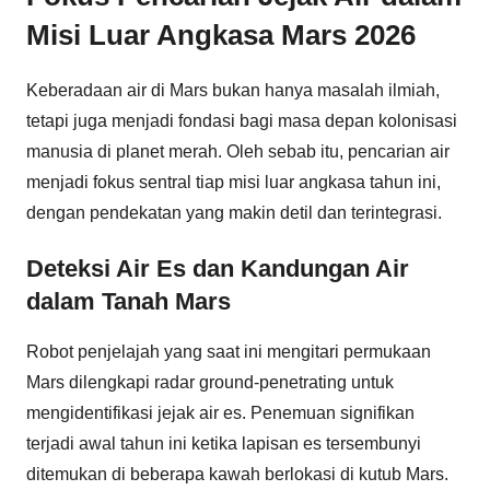
Misi Luar Angkasa Mars 2026
Keberadaan air di Mars bukan hanya masalah ilmiah,
tetapi juga menjadi fondasi bagi masa depan kolonisasi
manusia di planet merah. Oleh sebab itu, pencarian air
menjadi fokus sentral tiap misi luar angkasa tahun ini,
dengan pendekatan yang makin detil dan terintegrasi.
Deteksi Air Es dan Kandungan Air
dalam Tanah Mars
Robot penjelajah yang saat ini mengitari permukaan
Mars dilengkapi radar ground-penetrating untuk
mengidentifikasi jejak air es. Penemuan signifikan
terjadi awal tahun ini ketika lapisan es tersembunyi
ditemukan di beberapa kawah berlokasi di kutub Mars.