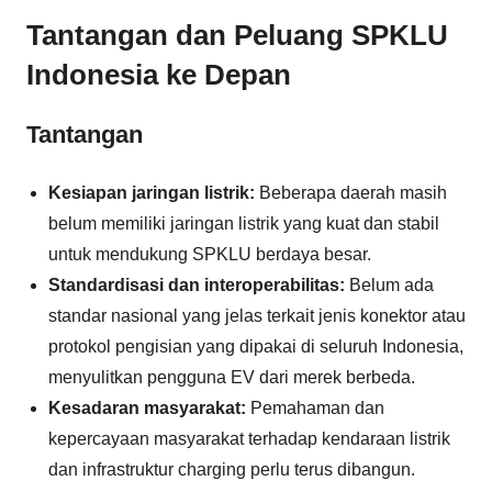
Tantangan dan Peluang SPKLU
Indonesia ke Depan
Tantangan
Kesiapan jaringan listrik:
Beberapa daerah masih
belum memiliki jaringan listrik yang kuat dan stabil
untuk mendukung SPKLU berdaya besar.
Standardisasi dan interoperabilitas:
Belum ada
standar nasional yang jelas terkait jenis konektor atau
protokol pengisian yang dipakai di seluruh Indonesia,
menyulitkan pengguna EV dari merek berbeda.
Kesadaran masyarakat:
Pemahaman dan
kepercayaan masyarakat terhadap kendaraan listrik
dan infrastruktur charging perlu terus dibangun.