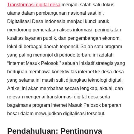
Transformasi digital desa
menjadi salah satu fokus
utama dalam pembangunan nasional saat ini.
Digitalisasi Desa Indonesia menjadi kunci untuk
mendorong pemerataan akses informasi, peningkatan
kualitas layanan publik, dan pengembangan ekonomi
lokal di berbagai daerah terpencil. Salah satu program
yang paling menonjol di periode terbaru ini adalah
“Internet Masuk Pelosok,” sebuah inisiatif strategis yang
bertujuan membawa konektivitas internet ke desa-desa
yang selama ini masih sulit dijangkau teknologi digital.
Artikel ini akan membahas secara lengkap, aktual, dan
relevan mengenai transformasi digital desa serta
bagaimana program Internet Masuk Pelosok berperan
besar dalam mewujudkan digitalisasi tersebut.
Pendahuluan: Pentingnya