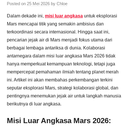
Posted on
25 Mei 2026
by
Chloe
Dalam dekade ini,
misi luar angkasa
untuk eksplorasi
Mars mencapai titik yang semakin ambisius dan
terkoordinasi secara internasional. Hingga saat ini,
pencarian jejak air di Mars menjadi fokus utama dari
berbagai lembaga antariksa di dunia. Kolaborasi
antarnegara dalam misi luar angkasa Mars 2026 tidak
hanya memperkuat kemampuan teknologi, tetapi juga
mempercepat pemahaman ilmiah tentang planet merah
ini. Artikel ini akan membahas perkembangan terkini
seputar eksplorasi Mars, strategi kolaborasi global, dan
pentingnya menemukan jejak air untuk langkah manusia
berikutnya di luar angkasa.
Misi Luar Angkasa Mars 2026: