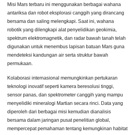
Misi Mars terbaru ini menggunakan berbagai wahana
antariksa dan robot eksplorasi canggih yang dirancang
bersama dan saling melengkapi. Saat ini, wahana
robotik yang dilengkapi alat penyelidikan geokimia,
spektrum elektromagnetik, dan radar bawah tanah telah
digunakan untuk menembus lapisan batuan Mars guna
mendeteksi kandungan air serta struktur bawah
permukaan.
Kolaborasi internasional memungkinkan pertukaran
teknologi inovatif seperti kamera beresolusi tinggi,
sensor panas, dan spektrometer canggih yang mampu
menyelidiki mineralogi Martian secara rinci. Data yang
diperoleh dari berbagai misi kemudian dianalisis
bersama dalam jaringan pusat penelitian global,
mempercepat pemahaman tentang kemungkinan habitat