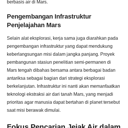
berbasis air di Mars.
Pengembangan Infrastruktur
Penjelajahan Mars
Selain alat eksplorasi, kerja sama juga diarahkan pada
pengembangan infrastruktur yang dapat mendukung
keberlangsungan misi dalam jangka panjang. Proyek
pembangunan stasiun penelitian semi-permanen di
Mars tengah dibahas bersama antara berbagai badan
antariksa sebagai bagian dari strategi eksplorasi
berkelanjutan. Infrastruktur ini nanti akan memanfaatkan
teknologi ekstraksi air dari tanah Mars, yang menjadi
prioritas agar manusia dapat bertahan di planet tersebut
saat misi berawak dimulai.
Fokus Pencarian Jejak Air dalam