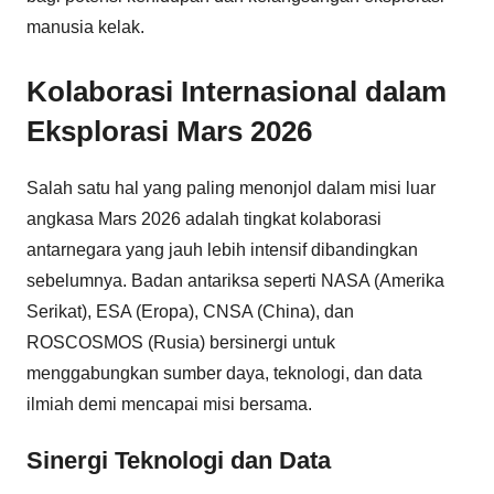
manusia kelak.
Kolaborasi Internasional dalam
Eksplorasi Mars 2026
Salah satu hal yang paling menonjol dalam misi luar
angkasa Mars 2026 adalah tingkat kolaborasi
antarnegara yang jauh lebih intensif dibandingkan
sebelumnya. Badan antariksa seperti NASA (Amerika
Serikat), ESA (Eropa), CNSA (China), dan
ROSCOSMOS (Rusia) bersinergi untuk
menggabungkan sumber daya, teknologi, dan data
ilmiah demi mencapai misi bersama.
Sinergi Teknologi dan Data