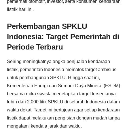
pemerhati otomotif, investor, serta konsumen kendaraan
listrik hari ini.
Perkembangan SPKLU
Indonesia: Target Pemerintah di
Periode Terbaru
Seiring meningkatnya angka penjualan kendaraan
listrik, pemerintah Indonesia mematok target ambisius
untuk pembangunan SPKLU. Hingga saat ini,
Kementerian Energi dan Sumber Daya Mineral (ESDM)
bersama mitra swasta menetapkan target tersedianya
lebih dari 2.000 titik SPKLU di seluruh Indonesia dalam
waktu dekat. Target ini bertujuan agar setiap kendaraan
listrik dapat melakukan pengisian dengan mudah tanpa
mengalami kendala jarak dan waktu.