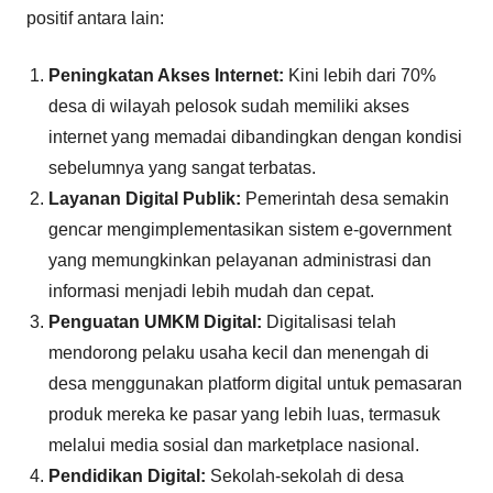
positif antara lain:
Peningkatan Akses Internet:
Kini lebih dari 70%
desa di wilayah pelosok sudah memiliki akses
internet yang memadai dibandingkan dengan kondisi
sebelumnya yang sangat terbatas.
Layanan Digital Publik:
Pemerintah desa semakin
gencar mengimplementasikan sistem e-government
yang memungkinkan pelayanan administrasi dan
informasi menjadi lebih mudah dan cepat.
Penguatan UMKM Digital:
Digitalisasi telah
mendorong pelaku usaha kecil dan menengah di
desa menggunakan platform digital untuk pemasaran
produk mereka ke pasar yang lebih luas, termasuk
melalui media sosial dan marketplace nasional.
Pendidikan Digital:
Sekolah-sekolah di desa