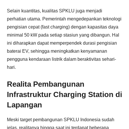
Selain kuantitas, kualitas SPKLU juga menjadi
perhatian utama. Pemerintah mengedepankan teknologi
pengisian cepat (fast charging) dengan kapasitas daya
minimal 50 kW pada setiap stasiun yang dibangun. Hal
ini diharapkan dapat memperpendek durasi pengisian
baterai EV, sehingga meningkatkan kenyamanan
pengguna kendaraan listrik dalam beraktivitas sehari-
hari.
Realita Pembangunan
Infrastruktur Charging Station di
Lapangan
Meski target pembangunan SPKLU Indonesia sudah
jelas, realitanya hingga saat ini terdapat beberapa