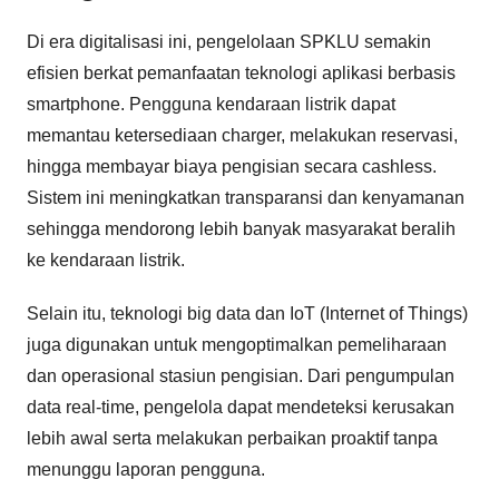
Di era digitalisasi ini, pengelolaan SPKLU semakin
efisien berkat pemanfaatan teknologi aplikasi berbasis
smartphone. Pengguna kendaraan listrik dapat
memantau ketersediaan charger, melakukan reservasi,
hingga membayar biaya pengisian secara cashless.
Sistem ini meningkatkan transparansi dan kenyamanan
sehingga mendorong lebih banyak masyarakat beralih
ke kendaraan listrik.
Selain itu, teknologi big data dan IoT (Internet of Things)
juga digunakan untuk mengoptimalkan pemeliharaan
dan operasional stasiun pengisian. Dari pengumpulan
data real-time, pengelola dapat mendeteksi kerusakan
lebih awal serta melakukan perbaikan proaktif tanpa
menunggu laporan pengguna.