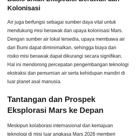
Kolonisasi
Air juga berfungsi sebagai sumber daya vital untuk
mendukung misi berawak dan upaya kolonisasi Mars.
Dengan sumber air lokal tersedia, upaya membawa air
dari Bumi dapat diminimalkan, sehingga biaya dan
risiko misi berawak dapat dikurangi secara signifikan.
Hal ini mendorong percepatan pengembangan teknologi
ekstraksi dan pemurnian air serta kehidupan mandiri di
luar planet asal manusia.
Tantangan dan Prospek
Eksplorasi Mars ke Depan
Meskipun kolaborasi internasional dan kemajuan
teknologi di misi luar angkasa Mars 2026 memberi