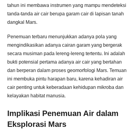
tahun ini membawa instrumen yang mampu mendeteksi
tanda-tanda air cair berupa garam cair di lapisan tanah
dangkal Mars.
Penemuan terbaru menunjukkan adanya pola yang
mengindikasikan adanya cairan garam yang bergerak
secara musiman pada lereng-lereng tertentu. Ini adalah
bukti potensial pertama adanya air cair yang bertahan
dan berperan dalam proses geomorfologi Mars. Temuan
ini membuka pintu harapan baru, karena kehadiran air
cair penting untuk keberadaan kehidupan mikroba dan
kelayakan habitat manusia.
Implikasi Penemuan Air dalam
Eksplorasi Mars