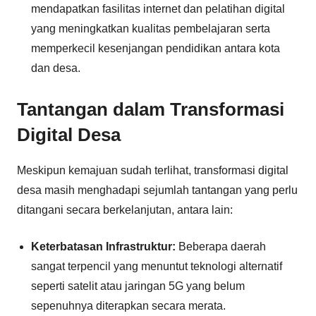
mendapatkan fasilitas internet dan pelatihan digital
yang meningkatkan kualitas pembelajaran serta
memperkecil kesenjangan pendidikan antara kota
dan desa.
Tantangan dalam Transformasi
Digital Desa
Meskipun kemajuan sudah terlihat, transformasi digital
desa masih menghadapi sejumlah tantangan yang perlu
ditangani secara berkelanjutan, antara lain:
Keterbatasan Infrastruktur:
Beberapa daerah
sangat terpencil yang menuntut teknologi alternatif
seperti satelit atau jaringan 5G yang belum
sepenuhnya diterapkan secara merata.