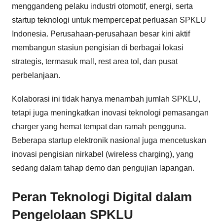
menggandeng pelaku industri otomotif, energi, serta
startup teknologi untuk mempercepat perluasan SPKLU
Indonesia. Perusahaan-perusahaan besar kini aktif
membangun stasiun pengisian di berbagai lokasi
strategis, termasuk mall, rest area tol, dan pusat
perbelanjaan.
Kolaborasi ini tidak hanya menambah jumlah SPKLU,
tetapi juga meningkatkan inovasi teknologi pemasangan
charger yang hemat tempat dan ramah pengguna.
Beberapa startup elektronik nasional juga mencetuskan
inovasi pengisian nirkabel (wireless charging), yang
sedang dalam tahap demo dan pengujian lapangan.
Peran Teknologi Digital dalam
Pengelolaan SPKLU