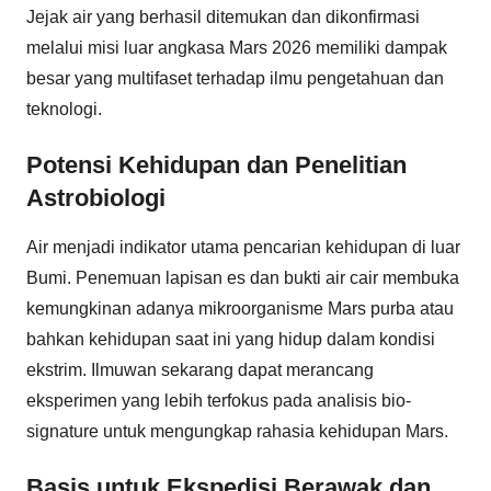
Jejak air yang berhasil ditemukan dan dikonfirmasi
melalui misi luar angkasa Mars 2026 memiliki dampak
besar yang multifaset terhadap ilmu pengetahuan dan
teknologi.
Potensi Kehidupan dan Penelitian
Astrobiologi
Air menjadi indikator utama pencarian kehidupan di luar
Bumi. Penemuan lapisan es dan bukti air cair membuka
kemungkinan adanya mikroorganisme Mars purba atau
bahkan kehidupan saat ini yang hidup dalam kondisi
ekstrim. Ilmuwan sekarang dapat merancang
eksperimen yang lebih terfokus pada analisis bio-
signature untuk mengungkap rahasia kehidupan Mars.
Basis untuk Ekspedisi Berawak dan