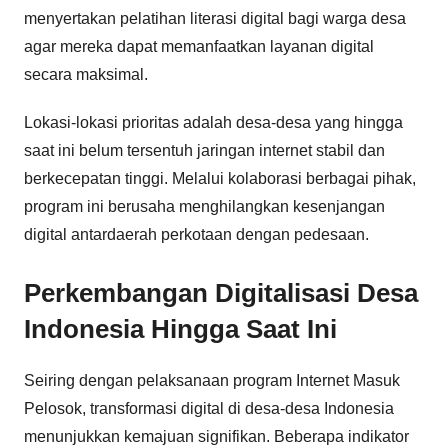
menyertakan pelatihan literasi digital bagi warga desa
agar mereka dapat memanfaatkan layanan digital
secara maksimal.
Lokasi-lokasi prioritas adalah desa-desa yang hingga
saat ini belum tersentuh jaringan internet stabil dan
berkecepatan tinggi. Melalui kolaborasi berbagai pihak,
program ini berusaha menghilangkan kesenjangan
digital antardaerah perkotaan dengan pedesaan.
Perkembangan Digitalisasi Desa
Indonesia Hingga Saat Ini
Seiring dengan pelaksanaan program Internet Masuk
Pelosok, transformasi digital di desa-desa Indonesia
menunjukkan kemajuan signifikan. Beberapa indikator