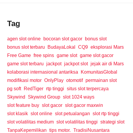
Tag
agen slot online
bocoran slot gacor
bonus slot
bonus slot terbaru
BudayaLokal
CQ9
eksplorasi Mars
Free Game
free spins
game slot
game slot gacor
game slot terbaru
jackpot
jackpot slot
jejak air di Mars
kolaborasi internasional antariksa
KomunitasGlobal
modifikasi motor
OnlyPlay
otomotif
permainan slot
pg soft
RedTiger
rtp tinggi
situs slot terpercaya
Skywind
Skywind Group
slot 1024 ways
slot feature buy
slot gacor
slot gacor maxwin
slot klasik
slot online
slot petualangan
slot rtp tinggi
slot volatilitas medium
slot volatilitas tinggi
strategi slot
TanpaKepemilikan
tips motor.
TradisiNusantara