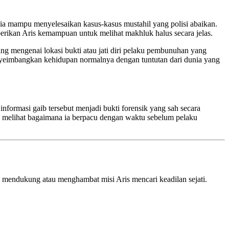
a ia mampu menyelesaikan kasus-kasus mustahil yang polisi abaikan.
erikan Aris kemampuan untuk melihat makhluk halus secara jelas.
g mengenai lokasi bukti atau jati diri pelaku pembunuhan yang
nyeimbangkan kehidupan normalnya dengan tuntutan dari dunia yang
formasi gaib tersebut menjadi bukti forensik yang sah secara
 melihat bagaimana ia berpacu dengan waktu sebelum pelaku
lam mendukung atau menghambat misi Aris mencari keadilan sejati.