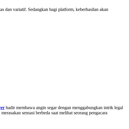
s dan variatif. Sedangkan bagi platform, keberhasilan akan
er
hadir membawa angin segar dengan menggabungkan intrik legal
an merasakan sensasi berbeda saat melihat seorang pengacara