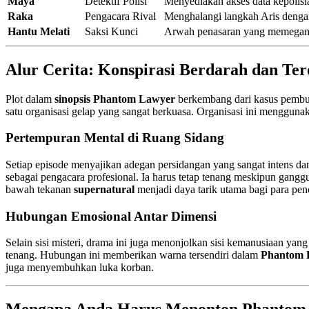
Maya
Detektif Polisi
Menyediakan akses data kepolisia
Raka
Pengacara Rival
Menghalangi langkah Aris denga
Hantu Melati
Saksi Kunci
Arwah penasaran yang memegang 
Alur Cerita: Konspirasi Berdarah dan Ter
Plot dalam
sinopsis Phantom Lawyer
berkembang dari kasus pembun
satu organisasi gelap yang sangat berkuasa. Organisasi ini mengguna
Pertempuran Mental di Ruang Sidang
Setiap episode menyajikan adegan persidangan yang sangat intens da
sebagai pengacara profesional. Ia harus tetap tenang meskipun gang
bawah tekanan
supernatural
menjadi daya tarik utama bagi para pen
Hubungan Emosional Antar Dimensi
Selain sisi misteri, drama ini juga menonjolkan sisi kemanusiaan y
tenang. Hubungan ini memberikan warna tersendiri dalam
Phantom 
juga menyembuhkan luka korban.