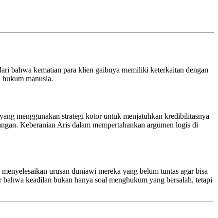
ri bahwa kematian para klien gaibnya memiliki keterkaitan dengan
an hukum manusia.
 yang menggunakan strategi kotor untuk menjatuhkan kredibilitasnya
idangan. Keberanian Aris dalam mempertahankan argumen logis di
h menyelesaikan urusan duniawi mereka yang belum tuntas agar bisa
ar bahwa keadilan bukan hanya soal menghukum yang bersalah, tetapi