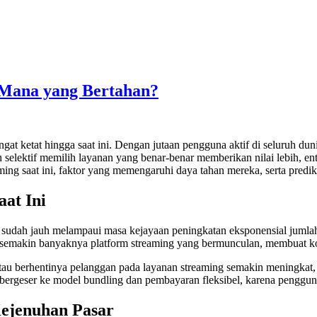
 Mana yang Bertahan?
at ketat hingga saat ini. Dengan jutaan pengguna aktif di seluruh duni
elektif memilih layanan yang benar-benar memberikan nilai lebih, entah d
ng saat ini, faktor yang memengaruhi daya tahan mereka, serta prediksi
at Ini
sudah jauh melampaui masa kejayaan peningkatan eksponensial jumlah p
h semakin banyaknya platform streaming yang bermunculan, membuat k
n atau berhentinya pelanggan pada layanan streaming semakin meningka
i bergeser ke model bundling dan pembayaran fleksibel, karena penggun
ejenuhan Pasar