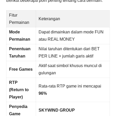
Berikut beberapa poin penting tentang cara bermain:
Fitur
Keterangan
Permainan
Mode
Dapat dimainkan dalam mode FUN
Permainan
atau REAL MONEY
Penentuan
Nilai taruhan ditentukan dari BET
Taruhan
PER LINE × jumlah garis aktif
Aktif saat simbol khusus muncul di
Free Games
gulungan
RTP
Rata-rata RTP game ini mencapai
(Return to
96%
Player)
Penyedia
SKYWIND GROUP
Game