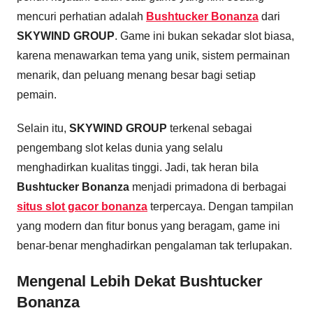
mencuri perhatian adalah
Bushtucker Bonanza
dari
SKYWIND GROUP
. Game ini bukan sekadar slot biasa,
karena menawarkan tema yang unik, sistem permainan
menarik, dan peluang menang besar bagi setiap
pemain.
Selain itu,
SKYWIND GROUP
terkenal sebagai
pengembang slot kelas dunia yang selalu
menghadirkan kualitas tinggi. Jadi, tak heran bila
Bushtucker Bonanza
menjadi primadona di berbagai
situs slot gacor bonanza
terpercaya. Dengan tampilan
yang modern dan fitur bonus yang beragam, game ini
benar-benar menghadirkan pengalaman tak terlupakan.
Mengenal Lebih Dekat Bushtucker
Bonanza