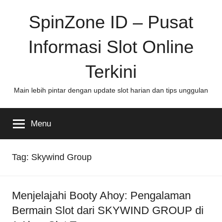
Skip
SpinZone ID – Pusat
to
content
Informasi Slot Online
Terkini
Main lebih pintar dengan update slot harian dan tips unggulan
Menu
Tag:
Skywind Group
Menjelajahi Booty Ahoy: Pengalaman
Bermain Slot dari SKYWIND GROUP di