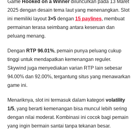
Game
Hooked on a Winner
diluncurkan pada 13 Maret
2025 dengan desain tema laut yang menenangkan. Slot
ini memiliki layout
3×5
dengan
15 paylines
, membuat
permainan terasa seimbang antara keseruan dan
peluang menang.
Dengan
RTP 96.01%
, pemain punya peluang cukup
tinggi untuk mendapatkan kemenangan reguler.
Skywind juga menyediakan varian RTP lain sebesar
94.00% dan 92.00%, tergantung situs yang menawarkan
game ini.
Menariknya, slot ini termasuk dalam kategori
volatility
1/5
, yang berarti kemenangan bisa muncul lebih sering
dengan nilai moderat. Kombinasi ini cocok bagi pemain
yang ingin bermain santai tanpa tekanan besar.