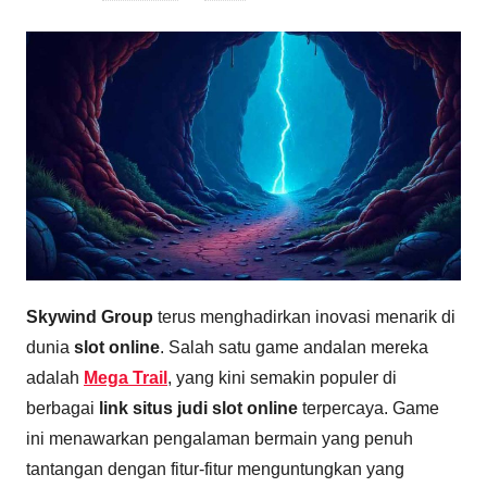
Skywind Group
terus menghadirkan inovasi menarik di
dunia
slot online
. Salah satu game andalan mereka
adalah
Mega Trail
, yang kini semakin populer di
berbagai
link situs judi slot online
terpercaya. Game
ini menawarkan pengalaman bermain yang penuh
tantangan dengan fitur-fitur menguntungkan yang