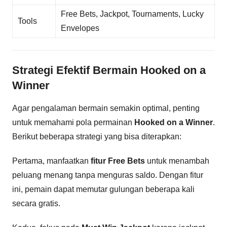
Free Bets, Jackpot, Tournaments, Lucky
Tools
Envelopes
Strategi Efektif Bermain Hooked on a
Winner
Agar pengalaman bermain semakin optimal, penting
untuk memahami pola permainan
Hooked on a Winner
.
Berikut beberapa strategi yang bisa diterapkan:
Pertama, manfaatkan
fitur Free Bets
untuk menambah
peluang menang tanpa menguras saldo. Dengan fitur
ini, pemain dapat memutar gulungan beberapa kali
secara gratis.