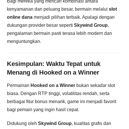
Bagi mereka yang mencari kombinasi antara
kenyamanan dan peluang besar, bermain melalui
slot
online dana
menjadi pilihan terbaik. Apalagi dengan
dukungan provider besar seperti
Skywind Group
,
pengalaman bermain pasti terasa lebih modern dan
menguntungkan.
Kesimpulan: Waktu Tepat untuk
Menang di Hooked on a Winner
Permainan
Hooked on a Winner
bukan sekadar slot
biasa. Dengan RTP tinggi, volatilitas rendah, serta
berbagai fitur bonus menarik, game ini menjadi favorit
bagi pemain yang ingin hasil cepat.
Didukung oleh
Skywind Group
, kualitas grafis dan