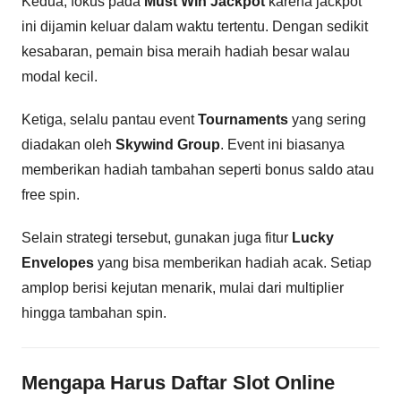
Kedua, fokus pada
Must Win Jackpot
karena jackpot
ini dijamin keluar dalam waktu tertentu. Dengan sedikit
kesabaran, pemain bisa meraih hadiah besar walau
modal kecil.
Ketiga, selalu pantau event
Tournaments
yang sering
diadakan oleh
Skywind Group
. Event ini biasanya
memberikan hadiah tambahan seperti bonus saldo atau
free spin.
Selain strategi tersebut, gunakan juga fitur
Lucky
Envelopes
yang bisa memberikan hadiah acak. Setiap
amplop berisi kejutan menarik, mulai dari multiplier
hingga tambahan spin.
Mengapa Harus Daftar Slot Online