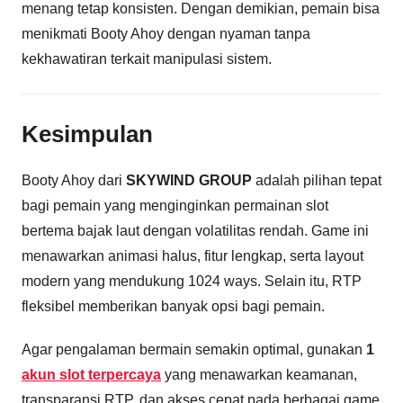
menang tetap konsisten. Dengan demikian, pemain bisa
menikmati Booty Ahoy dengan nyaman tanpa
kekhawatiran terkait manipulasi sistem.
Kesimpulan
Booty Ahoy dari
SKYWIND GROUP
adalah pilihan tepat
bagi pemain yang menginginkan permainan slot
bertema bajak laut dengan volatilitas rendah. Game ini
menawarkan animasi halus, fitur lengkap, serta layout
modern yang mendukung 1024 ways. Selain itu, RTP
fleksibel memberikan banyak opsi bagi pemain.
Agar pengalaman bermain semakin optimal, gunakan
1
akun slot terpercaya
yang menawarkan keamanan,
transparansi RTP, dan akses cepat pada berbagai game