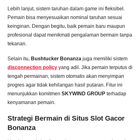
Lebih lanjut, sistem taruhan dalam game ini fleksibel.
Pemain bisa menyesuaikan nominal taruhan sesuai
keinginan. Dengan begitu, baik pemain baru maupun
profesional dapat menikmati pengalaman bermain tanpa
tekanan.
Selain itu,
Bushtucker Bonanza
juga memiliki sistem
disconnection policy
yang adil. Jika pemain terputus di
tengah permainan, sistem otomatis akan menyimpan
progres agar tidak kehilangan hasil putaran. Fitur ini
menunjukkan komitmen
SKYWIND GROUP
terhadap
kenyamanan pemain.
Strategi Bermain di Situs Slot Gacor
Bonanza