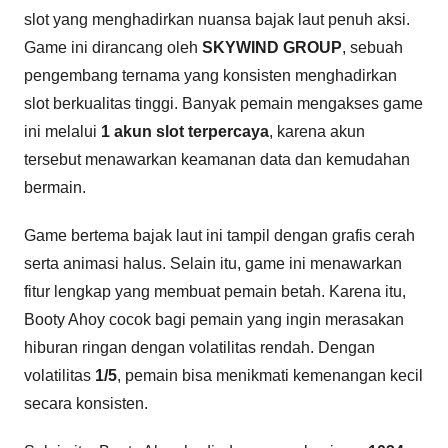
slot yang menghadirkan nuansa bajak laut penuh aksi.
Game ini dirancang oleh
SKYWIND GROUP
, sebuah
pengembang ternama yang konsisten menghadirkan
slot berkualitas tinggi. Banyak pemain mengakses game
ini melalui
1 akun slot terpercaya
, karena akun
tersebut menawarkan keamanan data dan kemudahan
bermain.
Game bertema bajak laut ini tampil dengan grafis cerah
serta animasi halus. Selain itu, game ini menawarkan
fitur lengkap yang membuat pemain betah. Karena itu,
Booty Ahoy cocok bagi pemain yang ingin merasakan
hiburan ringan dengan volatilitas rendah. Dengan
volatilitas
1/5
, pemain bisa menikmati kemenangan kecil
secara konsisten.