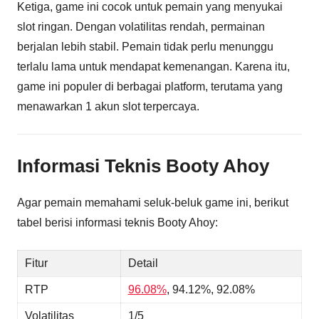
Ketiga, game ini cocok untuk pemain yang menyukai
slot ringan. Dengan volatilitas rendah, permainan
berjalan lebih stabil. Pemain tidak perlu menunggu
terlalu lama untuk mendapat kemenangan. Karena itu,
game ini populer di berbagai platform, terutama yang
menawarkan 1 akun slot terpercaya.
Informasi Teknis Booty Ahoy
Agar pemain memahami seluk-beluk game ini, berikut
tabel berisi informasi teknis Booty Ahoy:
Fitur
Detail
RTP
96.08%
, 94.12%, 92.08%
Volatilitas
1/5