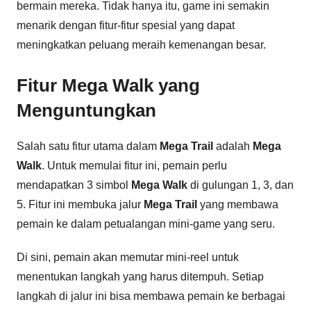
bermain mereka. Tidak hanya itu, game ini semakin
menarik dengan fitur-fitur spesial yang dapat
meningkatkan peluang meraih kemenangan besar.
Fitur Mega Walk yang
Menguntungkan
Salah satu fitur utama dalam
Mega Trail
adalah
Mega
Walk
. Untuk memulai fitur ini, pemain perlu
mendapatkan 3 simbol
Mega Walk
di gulungan 1, 3, dan
5. Fitur ini membuka jalur
Mega Trail
yang membawa
pemain ke dalam petualangan mini-game yang seru.
Di sini, pemain akan memutar mini-reel untuk
menentukan langkah yang harus ditempuh. Setiap
langkah di jalur ini bisa membawa pemain ke berbagai