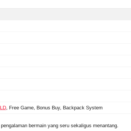
ILD
, Free Game, Bonus Buy, Backpack System
pengalaman bermain yang seru sekaligus menantang.