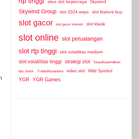
rtp tinggi
situs slot terpercaya
Skywind
Skywind Group
slot 1024 ways
slot feature buy
slot gacor
slot klasik
slot gacor maxwin
slot online
slot petualangan
slot rtp tinggi
slot volatilitas medium
slot volatilitas tinggi
strategi slot
TanpaKepemilikan
video slot
Wild Symbol
tips motor.
TradisiNusantara
n
YGR
YGR Games