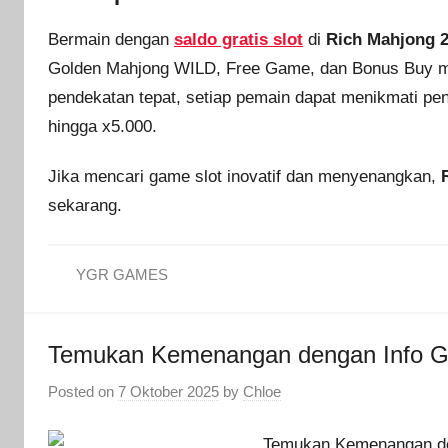
Bermain dengan
saldo gratis slot
di
Rich Mahjong 
Golden Mahjong WILD, Free Game, dan Bonus Buy me
pendekatan tepat, setiap pemain dapat menikmati pen
hingga x5.000.
Jika mencari game slot inovatif dan menyenangkan,
sekarang.
YGR GAMES
Temukan Kemenangan dengan Info G
Posted on
7 Oktober 2025
by
Chloe