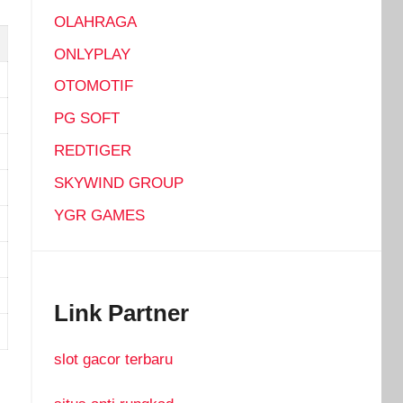
OLAHRAGA
ONLYPLAY
OTOMOTIF
PG SOFT
REDTIGER
SKYWIND GROUP
YGR GAMES
Link Partner
slot gacor terbaru