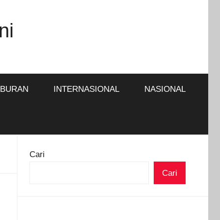
ni
IBURAN
INTERNASIONAL
NASIONAL
Cari
Cari