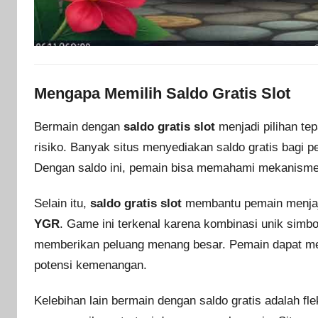
Mengapa Memilih Saldo Gratis Slot
Bermain dengan
saldo gratis slot
menjadi pilihan te
risiko. Banyak situs menyediakan saldo gratis bagi
Dengan saldo ini, pemain bisa memahami mekanisme 
Selain itu,
saldo gratis slot
membantu pemain menjaj
YGR
. Game ini terkenal karena kombinasi unik sim
memberikan peluang menang besar. Pemain dapat m
potensi kemenangan.
Kelebihan lain bermain dengan saldo gratis adalah fle