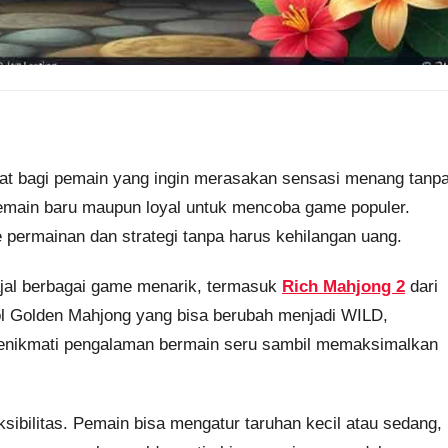
pat bagi pemain yang ingin merasakan sensasi menang tanp
 pemain baru maupun loyal untuk mencoba game populer.
permainan dan strategi tanpa harus kehilangan uang.
al berbagai game menarik, termasuk
Rich Mahjong 2
dari
bol Golden Mahjong yang bisa berubah menjadi WILD,
enikmati pengalaman bermain seru sambil memaksimalkan
ksibilitas. Pemain bisa mengatur taruhan kecil atau sedang,