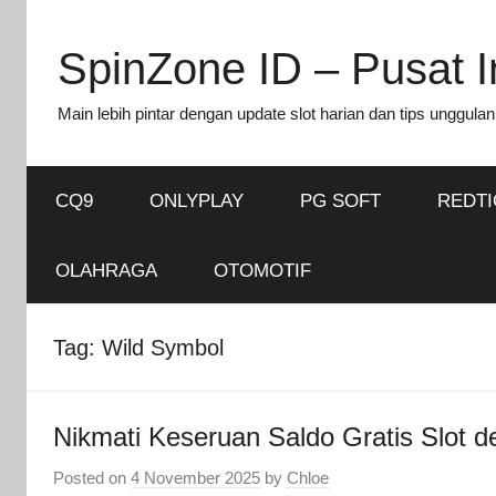
Skip
to
SpinZone ID – Pusat In
content
Main lebih pintar dengan update slot harian dan tips unggulan
CQ9
ONLYPLAY
PG SOFT
REDT
OLAHRAGA
OTOMOTIF
Tag:
Wild Symbol
Nikmati Keseruan Saldo Gratis Slot 
Posted on
4 November 2025
by
Chloe