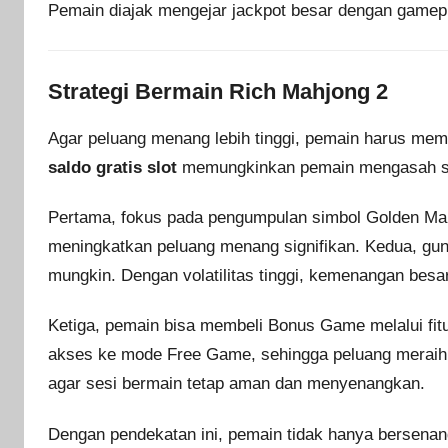
Pemain diajak mengejar jackpot besar dengan gamepla
Strategi Bermain Rich Mahjong 2
Agar peluang menang lebih tinggi, pemain harus mem
saldo gratis slot
memungkinkan pemain mengasah stra
Pertama, fokus pada pengumpulan simbol Golden Ma
meningkatkan peluang menang signifikan. Kedua, g
mungkin. Dengan volatilitas tinggi, kemenangan besa
Ketiga, pemain bisa membeli Bonus Game melalui fit
akses ke mode Free Game, sehingga peluang meraih ja
agar sesi bermain tetap aman dan menyenangkan.
Dengan pendekatan ini, pemain tidak hanya bersena