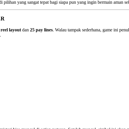
i pilihan yang sangat tepat bagi siapa pun yang ingin bermain aman 
ER
reel layout
dan
25 pay lines
. Walau tampak sederhana, game ini penuh
.