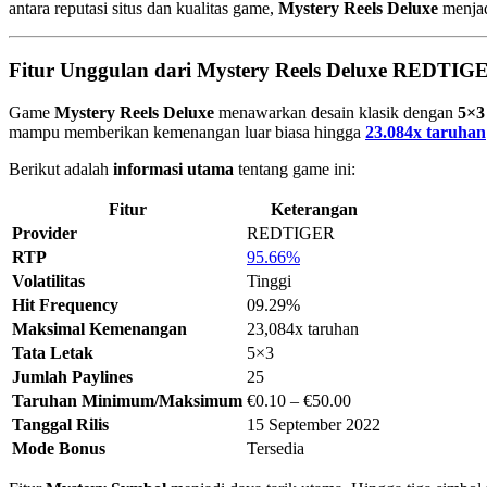
antara reputasi situs dan kualitas game,
Mystery Reels Deluxe
menjad
Fitur Unggulan dari Mystery Reels Deluxe REDTIG
Game
Mystery Reels Deluxe
menawarkan desain klasik dengan
5×3 
mampu memberikan kemenangan luar biasa hingga
23.084x taruhan
Berikut adalah
informasi utama
tentang game ini:
Fitur
Keterangan
Provider
REDTIGER
RTP
95.66%
Volatilitas
Tinggi
Hit Frequency
09.29%
Maksimal Kemenangan
23,084x taruhan
Tata Letak
5×3
Jumlah Paylines
25
Taruhan Minimum/Maksimum
€0.10 – €50.00
Tanggal Rilis
15 September 2022
Mode Bonus
Tersedia