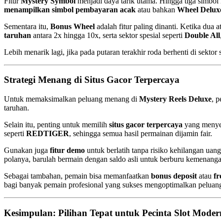
Fitur
Mystery Symbol
menjadi daya tarik utama. Hingga tiga simbol m
menampilkan simbol pembayaran acak
atau bahkan
Wheel Delux
Sementara itu,
Bonus Wheel
adalah fitur paling dinanti. Ketika dua
taruhan
antara 2x hingga 10x, serta sektor spesial seperti
Double All
Lebih menarik lagi, jika pada putaran terakhir roda berhenti di sekto
Strategi Menang di Situs Gacor Terpercaya
Untuk memaksimalkan peluang menang di
Mystery Reels Deluxe
, 
taruhan.
Selain itu, penting untuk memilih
situs gacor terpercaya
yang menyed
seperti
REDTIGER
, sehingga semua hasil permainan dijamin fair.
Gunakan juga
fitur demo
untuk berlatih tanpa risiko kehilangan u
polanya, barulah bermain dengan saldo asli untuk berburu kemenanga
Sebagai tambahan, pemain bisa memanfaatkan
bonus deposit
atau
fr
bagi banyak pemain profesional yang sukses mengoptimalkan peluan
Kesimpulan: Pilihan Tepat untuk Pecinta Slot Moder