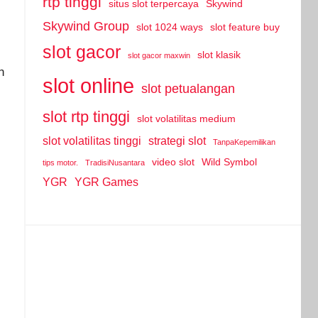
rtp tinggi
situs slot terpercaya
Skywind
Skywind Group
slot 1024 ways
slot feature buy
slot gacor
slot klasik
slot gacor maxwin
n
slot online
slot petualangan
slot rtp tinggi
slot volatilitas medium
slot volatilitas tinggi
strategi slot
TanpaKepemilikan
video slot
Wild Symbol
tips motor.
TradisiNusantara
YGR
YGR Games