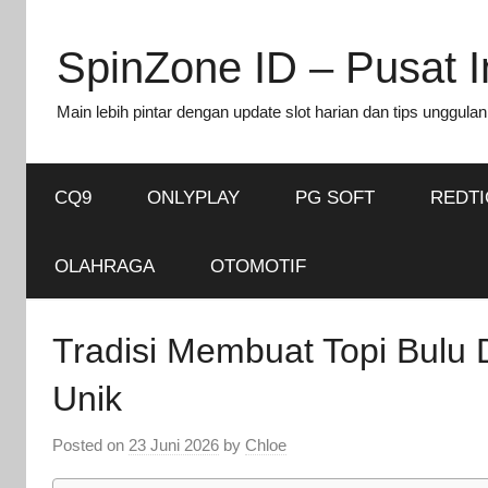
Skip
to
SpinZone ID – Pusat In
content
Main lebih pintar dengan update slot harian dan tips unggulan
CQ9
ONLYPLAY
PG SOFT
REDT
OLAHRAGA
OTOMOTIF
Tradisi Membuat Topi Bulu
Unik
Posted on
23 Juni 2026
by
Chloe