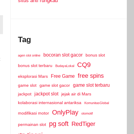
situs anti rungkad
Tag
bocoran slot gacor
bonus slot
agen slot online
t
CQ9
bonus slot terbaru
BudayaLokal
free spins
Free Game
eksplorasi Mars
game slot terbaru
game slot
game slot gacor
jackpot slot
jackpot
jejak air di Mars
kolaborasi internasional antariksa
KomunitasGlobal
OnlyPlay
modifikasi motor
otomotif
pg soft
RedTiger
permainan slot