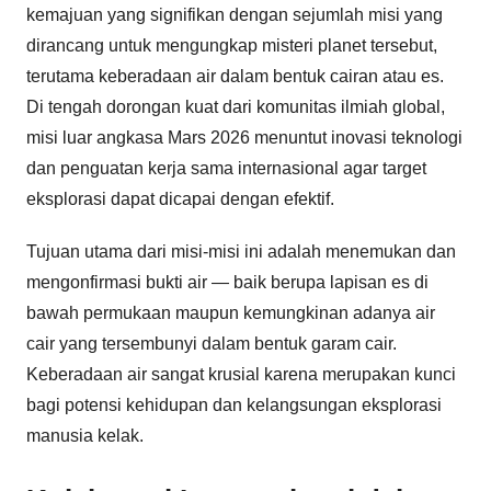
kemajuan yang signifikan dengan sejumlah misi yang
dirancang untuk mengungkap misteri planet tersebut,
terutama keberadaan air dalam bentuk cairan atau es.
Di tengah dorongan kuat dari komunitas ilmiah global,
misi luar angkasa Mars 2026 menuntut inovasi teknologi
dan penguatan kerja sama internasional agar target
eksplorasi dapat dicapai dengan efektif.
Tujuan utama dari misi-misi ini adalah menemukan dan
mengonfirmasi bukti air — baik berupa lapisan es di
bawah permukaan maupun kemungkinan adanya air
cair yang tersembunyi dalam bentuk garam cair.
Keberadaan air sangat krusial karena merupakan kunci
bagi potensi kehidupan dan kelangsungan eksplorasi
manusia kelak.