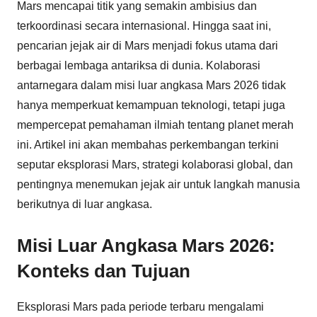
Mars mencapai titik yang semakin ambisius dan
terkoordinasi secara internasional. Hingga saat ini,
pencarian jejak air di Mars menjadi fokus utama dari
berbagai lembaga antariksa di dunia. Kolaborasi
antarnegara dalam misi luar angkasa Mars 2026 tidak
hanya memperkuat kemampuan teknologi, tetapi juga
mempercepat pemahaman ilmiah tentang planet merah
ini. Artikel ini akan membahas perkembangan terkini
seputar eksplorasi Mars, strategi kolaborasi global, dan
pentingnya menemukan jejak air untuk langkah manusia
berikutnya di luar angkasa.
Misi Luar Angkasa Mars 2026:
Konteks dan Tujuan
Eksplorasi Mars pada periode terbaru mengalami