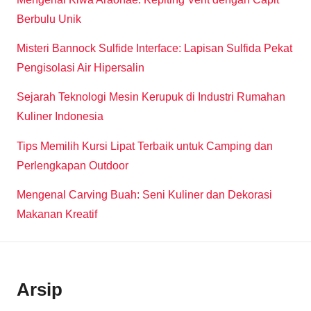
Berbulu Unik
Misteri Bannock Sulfide Interface: Lapisan Sulfida Pekat
Pengisolasi Air Hipersalin
Sejarah Teknologi Mesin Kerupuk di Industri Rumahan
Kuliner Indonesia
Tips Memilih Kursi Lipat Terbaik untuk Camping dan
Perlengkapan Outdoor
Mengenal Carving Buah: Seni Kuliner dan Dekorasi
Makanan Kreatif
Arsip