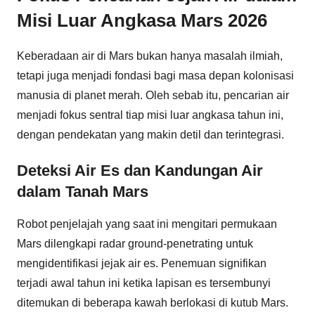
Misi Luar Angkasa Mars 2026
Keberadaan air di Mars bukan hanya masalah ilmiah,
tetapi juga menjadi fondasi bagi masa depan kolonisasi
manusia di planet merah. Oleh sebab itu, pencarian air
menjadi fokus sentral tiap misi luar angkasa tahun ini,
dengan pendekatan yang makin detil dan terintegrasi.
Deteksi Air Es dan Kandungan Air
dalam Tanah Mars
Robot penjelajah yang saat ini mengitari permukaan
Mars dilengkapi radar ground-penetrating untuk
mengidentifikasi jejak air es. Penemuan signifikan
terjadi awal tahun ini ketika lapisan es tersembunyi
ditemukan di beberapa kawah berlokasi di kutub Mars.