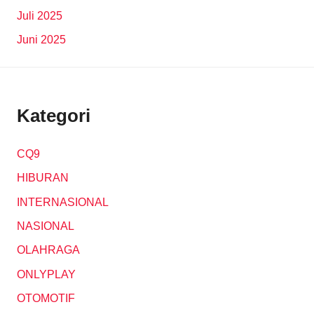
Juli 2025
Juni 2025
Kategori
CQ9
HIBURAN
INTERNASIONAL
NASIONAL
OLAHRAGA
ONLYPLAY
OTOMOTIF