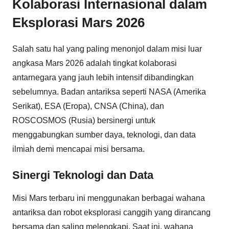
Kolaborasi Internasional dalam
Eksplorasi Mars 2026
Salah satu hal yang paling menonjol dalam misi luar
angkasa Mars 2026 adalah tingkat kolaborasi
antarnegara yang jauh lebih intensif dibandingkan
sebelumnya. Badan antariksa seperti NASA (Amerika
Serikat), ESA (Eropa), CNSA (China), dan
ROSCOSMOS (Rusia) bersinergi untuk
menggabungkan sumber daya, teknologi, dan data
ilmiah demi mencapai misi bersama.
Sinergi Teknologi dan Data
Misi Mars terbaru ini menggunakan berbagai wahana
antariksa dan robot eksplorasi canggih yang dirancang
bersama dan saling melengkapi. Saat ini, wahana