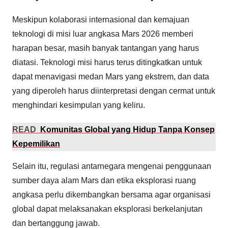
Meskipun kolaborasi internasional dan kemajuan
teknologi di misi luar angkasa Mars 2026 memberi
harapan besar, masih banyak tantangan yang harus
diatasi. Teknologi misi harus terus ditingkatkan untuk
dapat menavigasi medan Mars yang ekstrem, dan data
yang diperoleh harus diinterpretasi dengan cermat untuk
menghindari kesimpulan yang keliru.
READ
Komunitas Global yang Hidup Tanpa Konsep
Kepemilikan
Selain itu, regulasi antarnegara mengenai penggunaan
sumber daya alam Mars dan etika eksplorasi ruang
angkasa perlu dikembangkan bersama agar organisasi
global dapat melaksanakan eksplorasi berkelanjutan
dan bertanggung jawab.