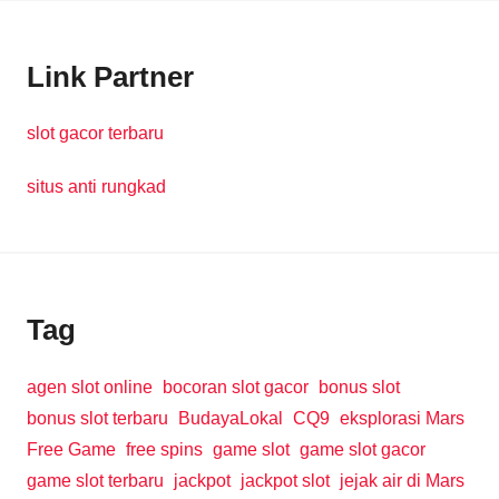
Link Partner
slot gacor terbaru
situs anti rungkad
Tag
agen slot online
bocoran slot gacor
bonus slot
bonus slot terbaru
BudayaLokal
CQ9
eksplorasi Mars
Free Game
free spins
game slot
game slot gacor
game slot terbaru
jackpot
jackpot slot
jejak air di Mars