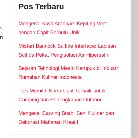
Pos Terbaru
n
Mengenal Kiwa Araonae: Kepiting Vent
n
dengan Capit Berbulu Unik
an
Misteri Bannock Sulfide Interface: Lapisan
Sulfida Pekat Pengisolasi Air Hipersalin
Sejarah Teknologi Mesin Kerupuk di Industri
Rumahan Kuliner Indonesia
Tips Memilih Kursi Lipat Terbaik untuk
Camping dan Perlengkapan Outdoor
Mengenal Carving Buah: Seni Kuliner dan
Dekorasi Makanan Kreatif