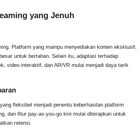
treaming yang Jenuh
aming. Platform yang mampu menyediakan konten eksklusif,
 besar untuk bertahan. Selain itu, adaptasi terhadap
 video interaktif, dan AR/VR mulai menjadi daya tarik
paran
ang fleksibel menjadi penentu keberhasilan platform
g, dan fitur pay-as-you-go kini mulai diterapkan untuk
tkan retensi.