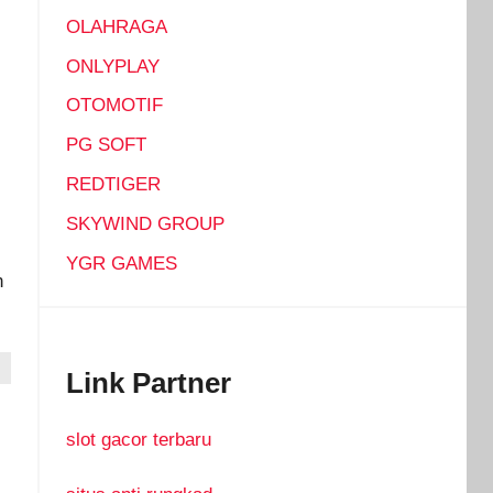
OLAHRAGA
ONLYPLAY
OTOMOTIF
PG SOFT
REDTIGER
SKYWIND GROUP
YGR GAMES
n
Link Partner
slot gacor terbaru