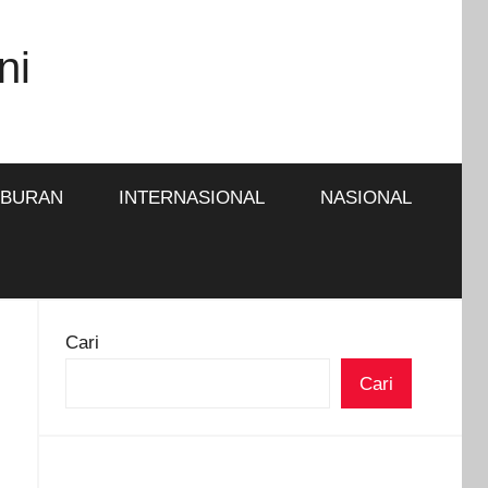
ni
IBURAN
INTERNASIONAL
NASIONAL
Cari
Cari