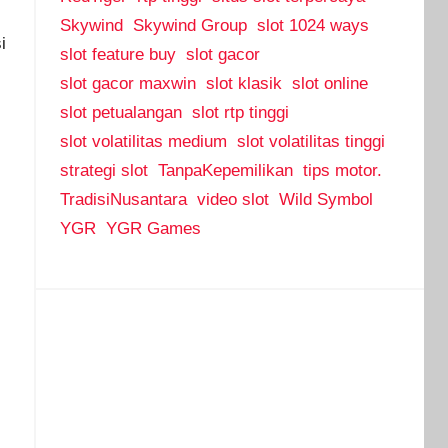
Skywind
Skywind Group
slot 1024 ways
i
slot feature buy
slot gacor
slot gacor maxwin
slot klasik
slot online
slot petualangan
slot rtp tinggi
slot volatilitas medium
slot volatilitas tinggi
strategi slot
TanpaKepemilikan
tips motor.
TradisiNusantara
video slot
Wild Symbol
YGR
YGR Games