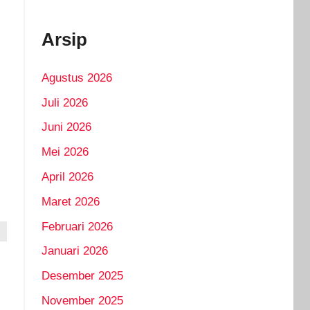
Arsip
Agustus 2026
Juli 2026
Juni 2026
Mei 2026
April 2026
Maret 2026
Februari 2026
Januari 2026
Desember 2025
November 2025