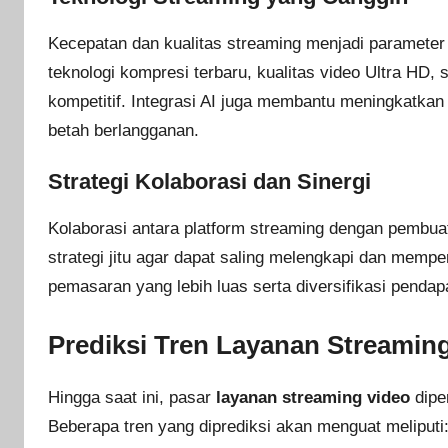
Kecepatan dan kualitas streaming menjadi parameter 
teknologi kompresi terbaru, kualitas video Ultra HD, 
kompetitif. Integrasi AI juga membantu meningkatka
betah berlangganan.
Strategi Kolaborasi dan Sinergi
Kolaborasi antara platform streaming dengan pembuat
strategi jitu agar dapat saling melengkapi dan memp
pemasaran yang lebih luas serta diversifikasi pendap
Prediksi Tren Layanan Streamin
Hingga saat ini, pasar
layanan streaming video
dipe
Beberapa tren yang diprediksi akan menguat meliputi