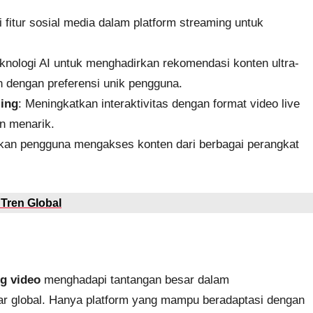
si fitur sosial media dalam platform streaming untuk
knologi AI untuk menghadirkan rekomendasi konten ultra-
n dengan preferensi unik pengguna.
ming
: Meningkatkan interaktivitas dengan format video live
n menarik.
kan pengguna mengakses konten dari berbagai perangkat
 Tren Global
g video
menghadapi tantangan besar dalam
r global. Hanya platform yang mampu beradaptasi dengan