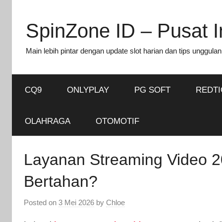
Skip
to
SpinZone ID – Pusat In
content
Main lebih pintar dengan update slot harian dan tips unggulan
CQ9
ONLYPLAY
PG SOFT
REDT
OLAHRAGA
OTOMOTIF
Layanan Streaming Video 2
Bertahan?
Posted on
3 Mei 2026
by
Chloe