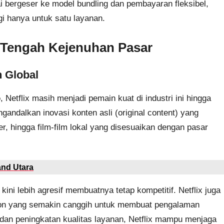
lai bergeser ke model bundling dan pembayaran fleksibel,
gi hanya untuk satu layanan.
 Tengah Kejenuhan Pasar
n Global
o
, Netflix masih menjadi pemain kuat di industri ini hingga
gandalkan inovasi konten asli (original content) yang
r, hingga film-film lokal yang disesuaikan dengan pasar
and Utara
g kini lebih agresif membuatnya tetap kompetitif. Netflix juga
ion yang semakin canggih untuk membuat pengalaman
dan peningkatan kualitas layanan, Netflix mampu menjaga