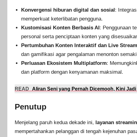
Konvergensi hiburan digital dan sosial
: Integra
memperkuat keterlibatan pengguna.
Kustomisasi Konten Berbasis AI
: Penggunaan te
personal serta penciptaan konten yang disesuaika
Pertumbuhan Konten Interaktif dan Live Strea
dan gamifikasi agar pengalaman menonton semaki
Perluasan Ekosistem Multiplatform
: Memungkin
dan platform dengan kenyamanan maksimal.
READ
Aliran Seni yang Pernah Dicemooh, Kini Jadi
Penutup
Menjelang paruh kedua dekade ini,
layanan streamin
mempertahankan pelanggan di tengah kejenuhan pasa