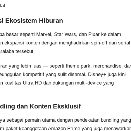
at.
si Ekosistem Hiburan
 besar seperti Marvel, Star Wars, dan Pixar ke dalam
an ekspansi konten dengan menghadirkan spin-off dan serial
ralaba tersebut.
uran yang lebih luas — seperti theme park, merchandise, da
nggulan kompetitif yang sulit disamai. Disney+ juga kini
 kualitas Ultra HD dan dukungan multi-device yang
ling dan Konten Eksklusif
a sebagai pemain utama dengan pendekatan bundling yang
dalam paket keanggotaan Amazon Prime yang juga menawarka