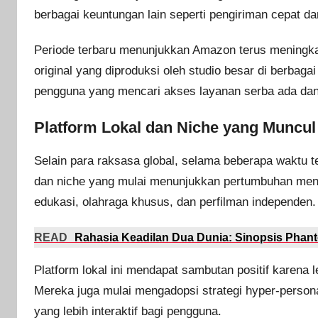
berbagai keuntungan lain seperti pengiriman cepat da
Periode terbaru menunjukkan Amazon terus meningkatk
original yang diproduksi oleh studio besar di berbag
pengguna yang mencari akses layanan serba ada dan
Platform Lokal dan Niche yang Muncul
Selain para raksasa global, selama beberapa waktu te
dan niche yang mulai menunjukkan pertumbuhan menj
edukasi, olahraga khusus, dan perfilman independen.
READ
Rahasia Keadilan Dua Dunia: Sinopsis Pha
Platform lokal ini mendapat sambutan positif karena 
Mereka juga mulai mengadopsi strategi hyper-person
yang lebih interaktif bagi pengguna.