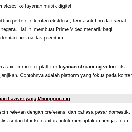
n akses ke layanan musik digital.
an portofolio konten eksklusif, termasuk film dan serial
ai negara. Hal ini membuat Prime Video menarik bagi
 konten berkualitas premium.
rakhir ini muncul platform
layanan streaming video
lokal
anjikan. Contohnya adalah platform yang fokus pada konte
ntom Lawyer yang Mengguncang
lebih relevan dengan preferensi dan bahasa pasar domestik.
alisasi dan fitur komunitas untuk menciptakan pengalaman