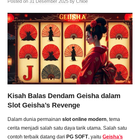
Posted on
31 Desember 2025
by
Chloe
Kisah Balas Dendam Geisha dalam
Slot Geisha’s Revenge
Dalam dunia permainan
slot online modern
, tema
cerita menjadi salah satu daya tarik utama. Salah satu
contoh terbaik datang dari
PG SOFT
, yaitu
Geisha’s