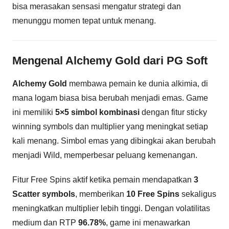
bisa merasakan sensasi mengatur strategi dan
menunggu momen tepat untuk menang.
Mengenal Alchemy Gold dari PG Soft
Alchemy Gold
membawa pemain ke dunia alkimia, di
mana logam biasa bisa berubah menjadi emas. Game
ini memiliki
5×5 simbol kombinasi
dengan fitur sticky
winning symbols dan multiplier yang meningkat setiap
kali menang. Simbol emas yang dibingkai akan berubah
menjadi Wild, memperbesar peluang kemenangan.
Fitur Free Spins aktif ketika pemain mendapatkan
3
Scatter symbols
, memberikan
10 Free Spins
sekaligus
meningkatkan multiplier lebih tinggi. Dengan volatilitas
medium dan RTP
96.78%
, game ini menawarkan