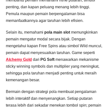
membantu pemain memahami ritme putaran, simbol
penting, dan kapan peluang menang lebih tinggi.
Pemula maupun pemain berpengalaman bisa
memanfaatkannya agar taruhan lebih efisien.
Selain itu, memahami
pola main slot
memungkinkan
pemain mengatur modal secara bijak. Dengan
mengetahui kapan Free Spins atau simbol Wild muncul,
pemain dapat menyesuaikan taruhan. Game seperti
Alchemy Gold
dari
PG Soft
menawarkan mekanisme
sticky winning symbols dan multiplier yang meningkat,
sehingga pola taruhan menjadi penting untuk meraih
kemenangan besar.
Bermain dengan strategi pola membuat pengalaman
lebih interaktif dan menyenangkan. Setiap putaran
terasa lebih dari sekadar menekan tombol spin; pemain