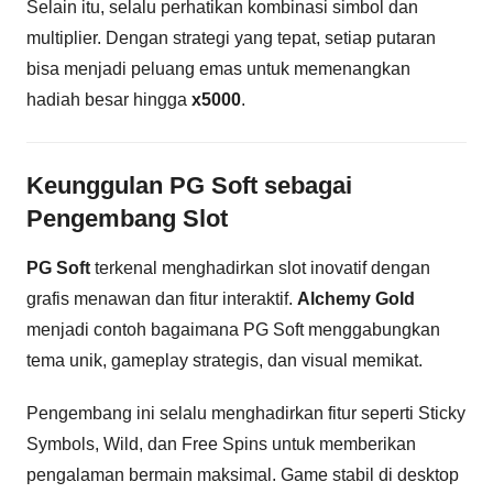
Selain itu, selalu perhatikan kombinasi simbol dan
multiplier. Dengan strategi yang tepat, setiap putaran
bisa menjadi peluang emas untuk memenangkan
hadiah besar hingga
x5000
.
Keunggulan PG Soft sebagai
Pengembang Slot
PG Soft
terkenal menghadirkan slot inovatif dengan
grafis menawan dan fitur interaktif.
Alchemy Gold
menjadi contoh bagaimana PG Soft menggabungkan
tema unik, gameplay strategis, dan visual memikat.
Pengembang ini selalu menghadirkan fitur seperti Sticky
Symbols, Wild, dan Free Spins untuk memberikan
pengalaman bermain maksimal. Game stabil di desktop