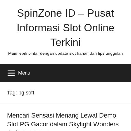
Skip
SpinZone ID – Pusat
to
content
Informasi Slot Online
Terkini
Main lebih pintar dengan update slot harian dan tips unggulan
Menu
Tag:
pg soft
Mencari Sensasi Menang Lewat Demo
Slot PG Gacor dalam Skylight Wonders