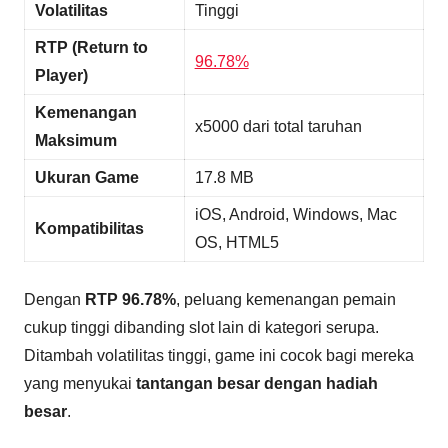
Volatilitas
Tinggi
RTP (Return to
96.78%
Player)
Kemenangan
x5000 dari total taruhan
Maksimum
Ukuran Game
17.8 MB
iOS, Android, Windows, Mac
Kompatibilitas
OS, HTML5
Dengan
RTP 96.78%
, peluang kemenangan pemain
cukup tinggi dibanding slot lain di kategori serupa.
Ditambah volatilitas tinggi, game ini cocok bagi mereka
yang menyukai
tantangan besar dengan hadiah
besar
.