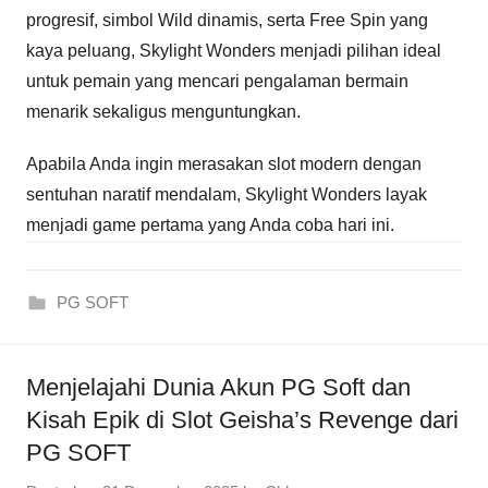
progresif, simbol Wild dinamis, serta Free Spin yang
kaya peluang, Skylight Wonders menjadi pilihan ideal
untuk pemain yang mencari pengalaman bermain
menarik sekaligus menguntungkan.
Apabila Anda ingin merasakan slot modern dengan
sentuhan naratif mendalam, Skylight Wonders layak
menjadi game pertama yang Anda coba hari ini.
PG SOFT
Menjelajahi Dunia Akun PG Soft dan
Kisah Epik di Slot Geisha’s Revenge dari
PG SOFT