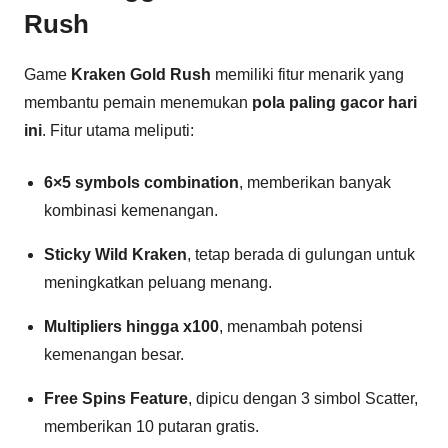
Rush
Game
Kraken Gold Rush
memiliki fitur menarik yang
membantu pemain menemukan
pola paling gacor hari
ini
. Fitur utama meliputi:
6×5 symbols combination
, memberikan banyak
kombinasi kemenangan.
Sticky Wild Kraken
, tetap berada di gulungan untuk
meningkatkan peluang menang.
Multipliers hingga x100
, menambah potensi
kemenangan besar.
Free Spins Feature
, dipicu dengan 3 simbol Scatter,
memberikan 10 putaran gratis.