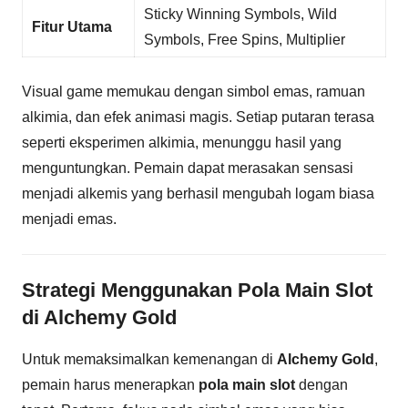
Sticky Winning Symbols, Wild
Fitur Utama
Symbols, Free Spins, Multiplier
Visual game memukau dengan simbol emas, ramuan
alkimia, dan efek animasi magis. Setiap putaran terasa
seperti eksperimen alkimia, menunggu hasil yang
menguntungkan. Pemain dapat merasakan sensasi
menjadi alkemis yang berhasil mengubah logam biasa
menjadi emas.
Strategi Menggunakan Pola Main Slot
di Alchemy Gold
Untuk memaksimalkan kemenangan di
Alchemy Gold
,
pemain harus menerapkan
pola main slot
dengan