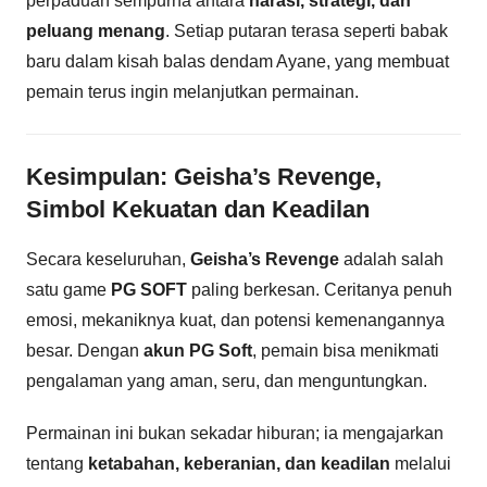
perpaduan sempurna antara
narasi, strategi, dan
peluang menang
. Setiap putaran terasa seperti babak
baru dalam kisah balas dendam Ayane, yang membuat
pemain terus ingin melanjutkan permainan.
Kesimpulan: Geisha’s Revenge,
Simbol Kekuatan dan Keadilan
Secara keseluruhan,
Geisha’s Revenge
adalah salah
satu game
PG SOFT
paling berkesan. Ceritanya penuh
emosi, mekaniknya kuat, dan potensi kemenangannya
besar. Dengan
akun PG Soft
, pemain bisa menikmati
pengalaman yang aman, seru, dan menguntungkan.
Permainan ini bukan sekadar hiburan; ia mengajarkan
tentang
ketabahan, keberanian, dan keadilan
melalui