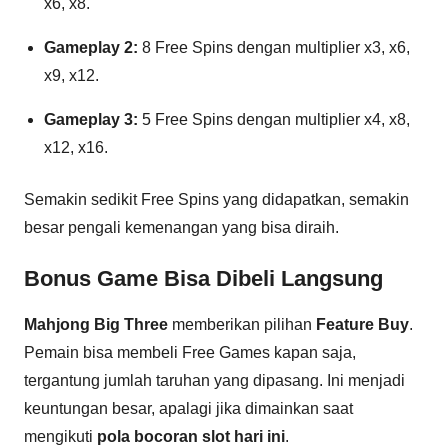
x6, x8.
Gameplay 2:
8 Free Spins dengan multiplier x3, x6,
x9, x12.
Gameplay 3:
5 Free Spins dengan multiplier x4, x8,
x12, x16.
Semakin sedikit Free Spins yang didapatkan, semakin
besar pengali kemenangan yang bisa diraih.
Bonus Game Bisa Dibeli Langsung
Mahjong Big Three
memberikan pilihan
Feature Buy
.
Pemain bisa membeli Free Games kapan saja,
tergantung jumlah taruhan yang dipasang. Ini menjadi
keuntungan besar, apalagi jika dimainkan saat
mengikuti
pola bocoran slot hari ini
.