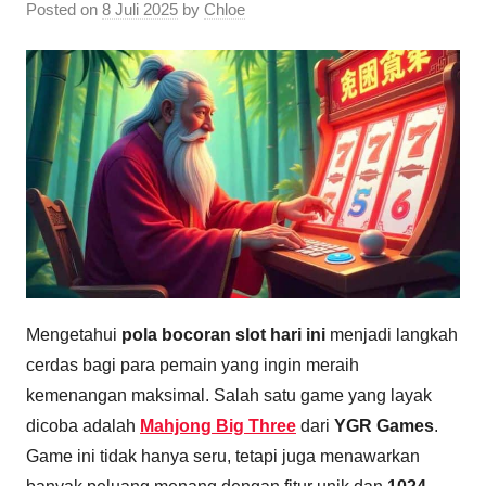
Posted on
8 Juli 2025
by
Chloe
Mengetahui
pola bocoran slot hari ini
menjadi langkah
cerdas bagi para pemain yang ingin meraih
kemenangan maksimal. Salah satu game yang layak
dicoba adalah
Mahjong Big Three
dari
YGR Games
.
Game ini tidak hanya seru, tetapi juga menawarkan