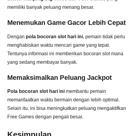
memiliki banyak peluang menang besar.
Menemukan Game Gacor Lebih Cepat
Dengan
pola bocoran slot hari ini
, pemain tidak perlu
menghabiskan waktu mencari game yang tepat.
Tentunya informasi ini memberikan bocoran slot mana
yang sedang membayar banyak.
Memaksimalkan Peluang Jackpot
Pola bocoran slot hari ini
membantu pemain
memanfaatkan waktu bermain dengan lebih optimal.
Selain itu, ini bisa meningkatkan peluang mengaktifkan
Free Games dengan pengali besar.
Kesimpulan