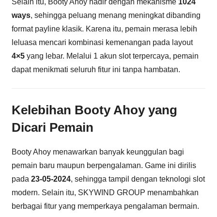
Selain itu, Booty Ahoy hadir dengan mekanisme
1024
ways
, sehingga peluang menang meningkat dibanding
format payline klasik. Karena itu, pemain merasa lebih
leluasa mencari kombinasi kemenangan pada layout
4×5
yang lebar. Melalui 1 akun slot terpercaya, pemain
dapat menikmati seluruh fitur ini tanpa hambatan.
Kelebihan Booty Ahoy yang
Dicari Pemain
Booty Ahoy menawarkan banyak keunggulan bagi
pemain baru maupun berpengalaman. Game ini dirilis
pada
23-05-2024
, sehingga tampil dengan teknologi slot
modern. Selain itu, SKYWIND GROUP menambahkan
berbagai fitur yang memperkaya pengalaman bermain.