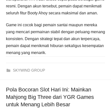
resmi. Dengan akun tersebut, pemain dapat menikmati
seluruh fitur Booty Ahoy secara maksimal dan aman.
Game ini cocok bagi pemain santai maupun mereka
yang mencari permainan stabil dengan peluang menang
konsisten. Dengan strategi tepat dan akun terpercaya,
pemain dapat menikmati hiburan sekaligus kesempatan
menang yang menarik.
SKYWIND GROUP
Pola Bocoran Slot Hari Ini: Mainkan
Mahjong Big Three dari YGR Games
untuk Menang Lebih Besar