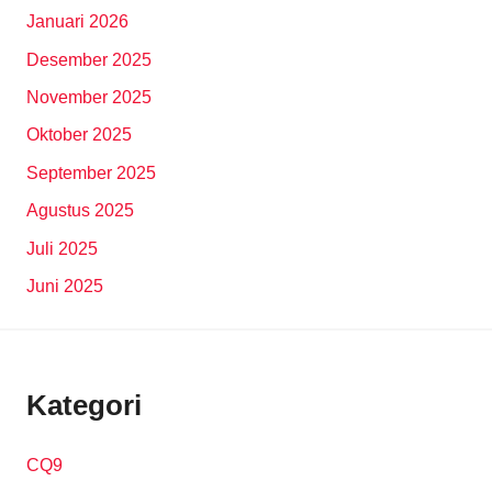
Januari 2026
Desember 2025
November 2025
Oktober 2025
September 2025
Agustus 2025
Juli 2025
Juni 2025
Kategori
CQ9