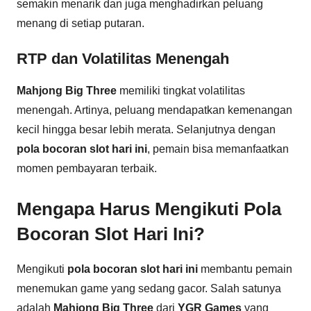
semakin menarik dan juga menghadirkan peluang
menang di setiap putaran.
RTP dan Volatilitas Menengah
Mahjong Big Three
memiliki tingkat volatilitas
menengah. Artinya, peluang mendapatkan kemenangan
kecil hingga besar lebih merata. Selanjutnya dengan
pola bocoran slot hari ini
, pemain bisa memanfaatkan
momen pembayaran terbaik.
Mengapa Harus Mengikuti
Pola
Bocoran Slot Hari Ini?
Mengikuti
pola bocoran slot hari ini
membantu pemain
menemukan game yang sedang gacor. Salah satunya
adalah
Mahjong Big Three
dari
YGR Games
yang