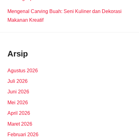
Mengenal Carving Buah: Seni Kuliner dan Dekorasi
Makanan Kreatif
Arsip
Agustus 2026
Juli 2026
Juni 2026
Mei 2026
April 2026
Maret 2026
Februari 2026