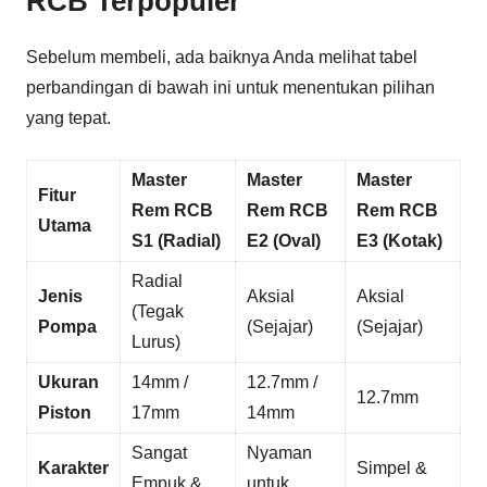
RCB Terpopuler
Sebelum membeli, ada baiknya Anda melihat tabel
perbandingan di bawah ini untuk menentukan pilihan
yang tepat.
Master
Master
Master
Fitur
Rem RCB
Rem RCB
Rem RCB
Utama
S1 (Radial)
E2 (Oval)
E3 (Kotak)
Radial
Jenis
Aksial
Aksial
(Tegak
Pompa
(Sejajar)
(Sejajar)
Lurus)
Ukuran
14mm /
12.7mm /
12.7mm
Piston
17mm
14mm
Sangat
Nyaman
Karakter
Simpel &
Empuk &
untuk