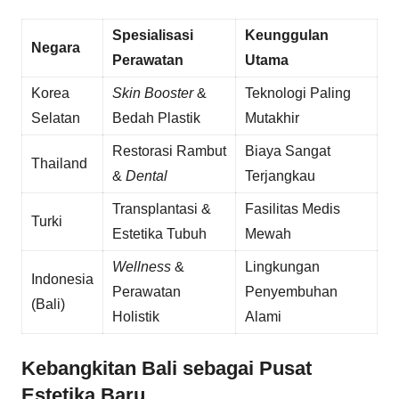
Spesialisasi
Keunggulan
Negara
Perawatan
Utama
Korea
Skin Booster
&
Teknologi Paling
Selatan
Bedah Plastik
Mutakhir
Restorasi Rambut
Biaya Sangat
Thailand
&
Dental
Terjangkau
Transplantasi &
Fasilitas Medis
Turki
Estetika Tubuh
Mewah
Wellness
&
Lingkungan
Indonesia
Perawatan
Penyembuhan
(Bali)
Holistik
Alami
Kebangkitan Bali sebagai Pusat
Estetika Baru