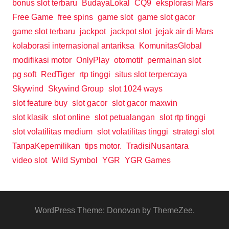
bonus slot terbaru
BudayaLokal
CQ9
eksplorasi Mars
Free Game
free spins
game slot
game slot gacor
game slot terbaru
jackpot
jackpot slot
jejak air di Mars
kolaborasi internasional antariksa
KomunitasGlobal
modifikasi motor
OnlyPlay
otomotif
permainan slot
pg soft
RedTiger
rtp tinggi
situs slot terpercaya
Skywind
Skywind Group
slot 1024 ways
slot feature buy
slot gacor
slot gacor maxwin
slot klasik
slot online
slot petualangan
slot rtp tinggi
slot volatilitas medium
slot volatilitas tinggi
strategi slot
TanpaKepemilikan
tips motor.
TradisiNusantara
video slot
Wild Symbol
YGR
YGR Games
WordPress Theme: Donovan by ThemeZee.