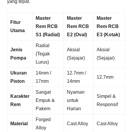
yang tepat.
Master
Master
Master
Fitur
Rem RCB
Rem RCB
Rem RCB
Utama
S1 (Radial)
E2 (Oval)
E3 (Kotak)
Radial
Jenis
Aksial
Aksial
(Tegak
Pompa
(Sejajar)
(Sejajar)
Lurus)
Ukuran
14mm /
12.7mm /
12.7mm
Piston
17mm
14mm
Sangat
Nyaman
Karakter
Simpel &
Empuk &
untuk
Rem
Responsif
Pakem
Harian
Forged
Material
Cast Alloy
Cast Alloy
Alloy