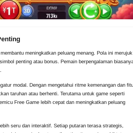
enting
membantu meningkatkan peluang menang. Pola ini merujuk
u simbol penting atau bonus. Pemain berpengalaman biasany
.
tur modal. Dengan mengetahui ritme kemenangan dan fitu
an taruhan atau berhenti. Terutama untuk game seperti
memicu Free Game lebih cepat dan meningkatkan peluang
ih seru dan interaktif. Setiap putaran terasa strategis,