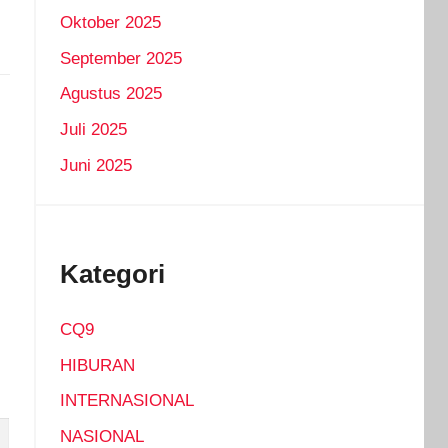
Oktober 2025
September 2025
Agustus 2025
Juli 2025
Juni 2025
Kategori
CQ9
HIBURAN
INTERNASIONAL
NASIONAL