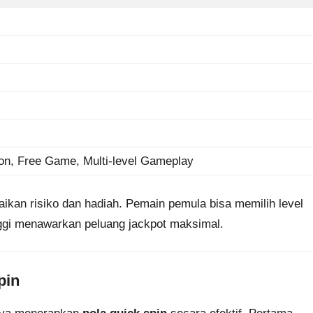
on, Free Game, Multi-level Gameplay
kan risiko dan hadiah. Pemain pemula bisa memilih level
nggi menawarkan peluang jackpot maksimal.
pin