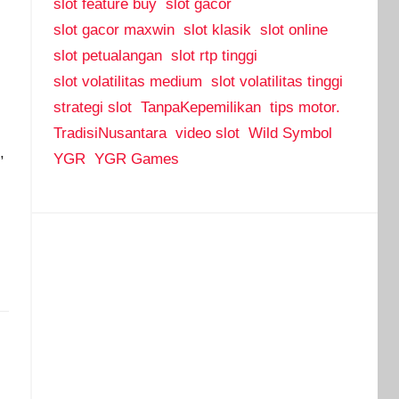
slot feature buy
slot gacor
slot gacor maxwin
slot klasik
slot online
slot petualangan
slot rtp tinggi
slot volatilitas medium
slot volatilitas tinggi
strategi slot
TanpaKepemilikan
tips motor.
TradisiNusantara
video slot
Wild Symbol
,
YGR
YGR Games