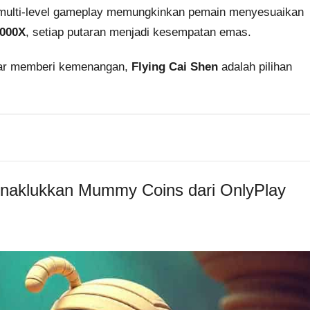
n multi-level gameplay memungkinkan pemain menyesuaikan
000X
, setiap putaran menjadi kesempatan emas.
besar memberi kemenangan,
Flying Cai Shen
adalah pilihan
naklukkan Mummy Coins dari OnlyPlay