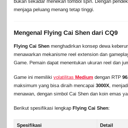
bukan sekadar menekan tombol spin. Dengan pendekat
menjaga peluang menang tetap tinggi.
Mengenal Flying Cai Shen dari CQ9
Flying Cai Shen
menghadirkan konsep dewa keberunt
menawarkan mekanisme reel extension dan gameplay t
Game. Pemain dapat menentukan ukuran reel dan ju
Game ini memiliki
volatilitas
Medium
dengan RTP
96
maksimum yang bisa diraih mencapai
3000X
, menjad
menawan, dengan simbol Cai Shen dan koin emas yan
Berikut spesifikasi lengkap
Flying Cai Shen
:
Spesifikasi
Detail