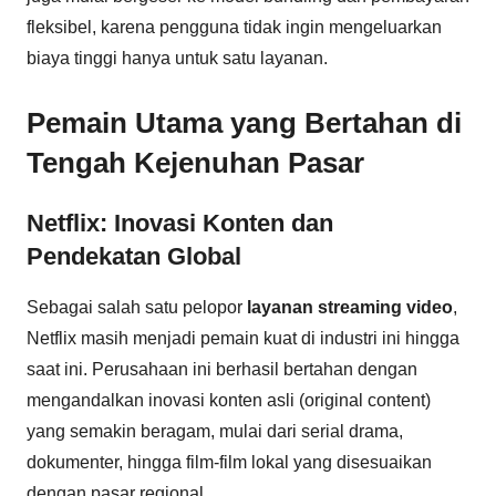
fleksibel, karena pengguna tidak ingin mengeluarkan
biaya tinggi hanya untuk satu layanan.
Pemain Utama yang Bertahan di
Tengah Kejenuhan Pasar
Netflix: Inovasi Konten dan
Pendekatan Global
Sebagai salah satu pelopor
layanan streaming video
,
Netflix masih menjadi pemain kuat di industri ini hingga
saat ini. Perusahaan ini berhasil bertahan dengan
mengandalkan inovasi konten asli (original content)
yang semakin beragam, mulai dari serial drama,
dokumenter, hingga film-film lokal yang disesuaikan
dengan pasar regional.