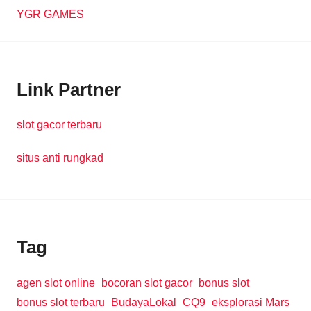
YGR GAMES
Link Partner
slot gacor terbaru
situs anti rungkad
Tag
agen slot online
bocoran slot gacor
bonus slot
bonus slot terbaru
BudayaLokal
CQ9
eksplorasi Mars