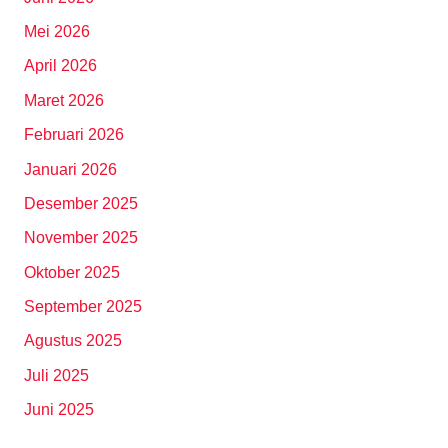
Mei 2026
April 2026
Maret 2026
Februari 2026
Januari 2026
Desember 2025
November 2025
Oktober 2025
September 2025
Agustus 2025
Juli 2025
Juni 2025