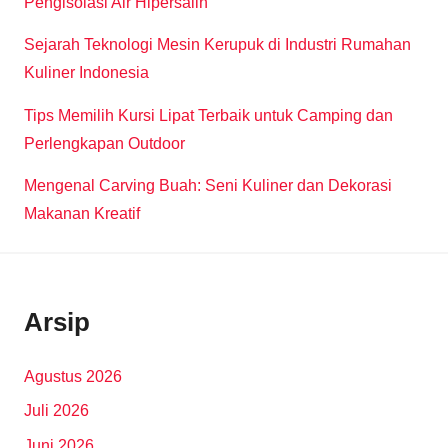
Pengisolasi Air Hipersalin
Sejarah Teknologi Mesin Kerupuk di Industri Rumahan
Kuliner Indonesia
Tips Memilih Kursi Lipat Terbaik untuk Camping dan
Perlengkapan Outdoor
Mengenal Carving Buah: Seni Kuliner dan Dekorasi
Makanan Kreatif
Arsip
Agustus 2026
Juli 2026
Juni 2026