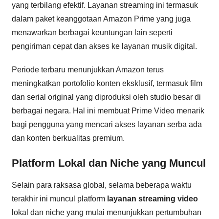
yang terbilang efektif. Layanan streaming ini termasuk
dalam paket keanggotaan Amazon Prime yang juga
menawarkan berbagai keuntungan lain seperti
pengiriman cepat dan akses ke layanan musik digital.
Periode terbaru menunjukkan Amazon terus
meningkatkan portofolio konten eksklusif, termasuk film
dan serial original yang diproduksi oleh studio besar di
berbagai negara. Hal ini membuat Prime Video menarik
bagi pengguna yang mencari akses layanan serba ada
dan konten berkualitas premium.
Platform Lokal dan Niche yang Muncul
Selain para raksasa global, selama beberapa waktu
terakhir ini muncul platform
layanan streaming video
lokal dan niche yang mulai menunjukkan pertumbuhan