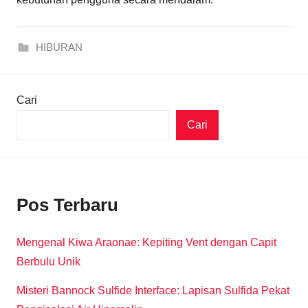
HIBURAN
Cari
Cari
Pos Terbaru
Mengenal Kiwa Araonae: Kepiting Vent dengan Capit
Berbulu Unik
Misteri Bannock Sulfide Interface: Lapisan Sulfida Pekat