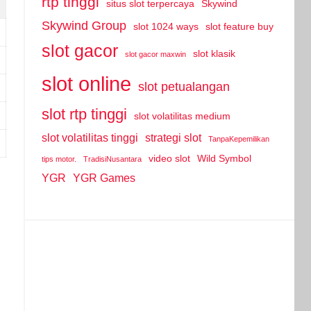
rtp tinggi
situs slot terpercaya
Skywind
Skywind Group
slot 1024 ways
slot feature buy
slot gacor
slot klasik
slot gacor maxwin
slot online
slot petualangan
slot rtp tinggi
slot volatilitas medium
slot volatilitas tinggi
strategi slot
TanpaKepemilikan
video slot
Wild Symbol
tips motor.
TradisiNusantara
YGR
YGR Games