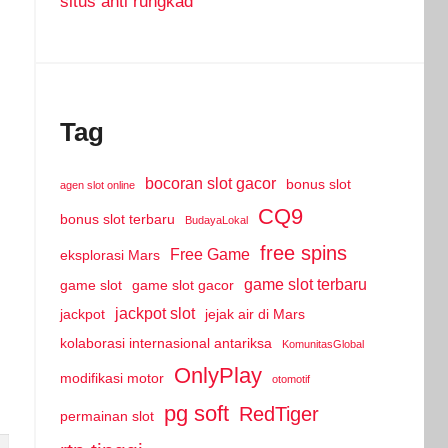
situs anti rungkad
Tag
bocoran slot gacor
bonus slot
agen slot online
CQ9
bonus slot terbaru
BudayaLokal
free spins
Free Game
eksplorasi Mars
game slot terbaru
game slot
game slot gacor
jackpot slot
jackpot
jejak air di Mars
kolaborasi internasional antariksa
KomunitasGlobal
OnlyPlay
modifikasi motor
otomotif
pg soft
RedTiger
permainan slot