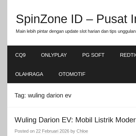
Skip
to
SpinZone ID – Pusat In
content
Main lebih pintar dengan update slot harian dan tips unggulan
CQ9
ONLYPLAY
PG SOFT
REDT
OLAHRAGA
OTOMOTIF
Tag:
wuling darion ev
Wuling Darion EV: Mobil Listrik Mode
Posted on
22 Februari 2026
by
Chloe