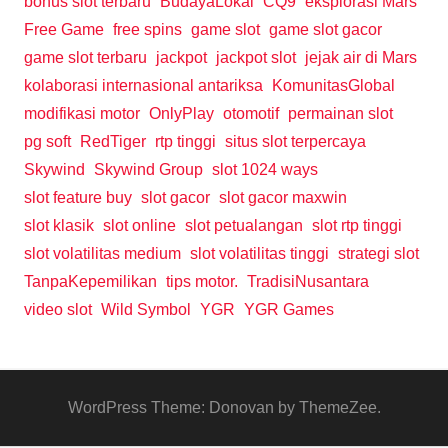
bonus slot terbaru
BudayaLokal
CQ9
eksplorasi Mars
Free Game
free spins
game slot
game slot gacor
game slot terbaru
jackpot
jackpot slot
jejak air di Mars
kolaborasi internasional antariksa
KomunitasGlobal
modifikasi motor
OnlyPlay
otomotif
permainan slot
pg soft
RedTiger
rtp tinggi
situs slot terpercaya
Skywind
Skywind Group
slot 1024 ways
slot feature buy
slot gacor
slot gacor maxwin
slot klasik
slot online
slot petualangan
slot rtp tinggi
slot volatilitas medium
slot volatilitas tinggi
strategi slot
TanpaKepemilikan
tips motor.
TradisiNusantara
video slot
Wild Symbol
YGR
YGR Games
WordPress Theme: Donovan by ThemeZee.