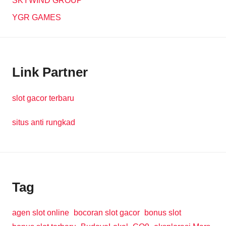
SKYWIND GROUP
YGR GAMES
Link Partner
slot gacor terbaru
situs anti rungkad
Tag
agen slot online
bocoran slot gacor
bonus slot