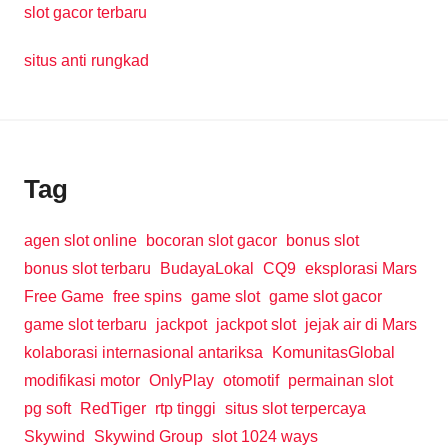
slot gacor terbaru
situs anti rungkad
Tag
agen slot online
bocoran slot gacor
bonus slot
bonus slot terbaru
BudayaLokal
CQ9
eksplorasi Mars
Free Game
free spins
game slot
game slot gacor
game slot terbaru
jackpot
jackpot slot
jejak air di Mars
kolaborasi internasional antariksa
KomunitasGlobal
modifikasi motor
OnlyPlay
otomotif
permainan slot
pg soft
RedTiger
rtp tinggi
situs slot terpercaya
Skywind
Skywind Group
slot 1024 ways