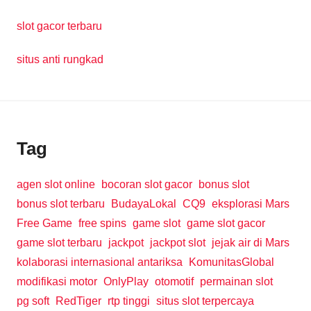
slot gacor terbaru
situs anti rungkad
Tag
agen slot online
bocoran slot gacor
bonus slot
bonus slot terbaru
BudayaLokal
CQ9
eksplorasi Mars
Free Game
free spins
game slot
game slot gacor
game slot terbaru
jackpot
jackpot slot
jejak air di Mars
kolaborasi internasional antariksa
KomunitasGlobal
modifikasi motor
OnlyPlay
otomotif
permainan slot
pg soft
RedTiger
rtp tinggi
situs slot terpercaya