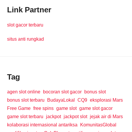
Link Partner
slot gacor terbaru
situs anti rungkad
Tag
agen slot online
bocoran slot gacor
bonus slot
bonus slot terbaru
BudayaLokal
CQ9
eksplorasi Mars
Free Game
free spins
game slot
game slot gacor
game slot terbaru
jackpot
jackpot slot
jejak air di Mars
kolaborasi internasional antariksa
KomunitasGlobal