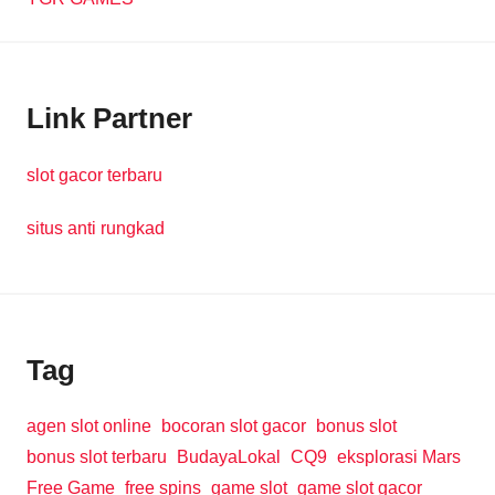
Link Partner
slot gacor terbaru
situs anti rungkad
Tag
agen slot online
bocoran slot gacor
bonus slot
bonus slot terbaru
BudayaLokal
CQ9
eksplorasi Mars
Free Game
free spins
game slot
game slot gacor