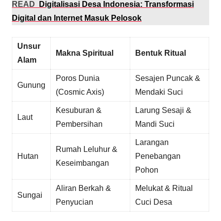
READ
Digitalisasi Desa Indonesia: Transformasi
Digital dan Internet Masuk Pelosok
Unsur
Makna Spiritual
Bentuk Ritual
Alam
Poros Dunia
Sesajen Puncak &
Gunung
(Cosmic Axis)
Mendaki Suci
Kesuburan &
Larung Sesaji &
Laut
Pembersihan
Mandi Suci
Larangan
Rumah Leluhur &
Hutan
Penebangan
Keseimbangan
Pohon
Aliran Berkah &
Melukat & Ritual
Sungai
Penyucian
Cuci Desa