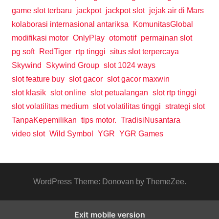
game slot terbaru
jackpot
jackpot slot
jejak air di Mars
kolaborasi internasional antariksa
KomunitasGlobal
modifikasi motor
OnlyPlay
otomotif
permainan slot
pg soft
RedTiger
rtp tinggi
situs slot terpercaya
Skywind
Skywind Group
slot 1024 ways
slot feature buy
slot gacor
slot gacor maxwin
slot klasik
slot online
slot petualangan
slot rtp tinggi
slot volatilitas medium
slot volatilitas tinggi
strategi slot
TanpaKepemilikan
tips motor.
TradisiNusantara
video slot
Wild Symbol
YGR
YGR Games
WordPress Theme: Donovan by ThemeZee.
Exit mobile version