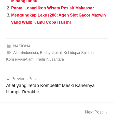
Minangkabau
Pantai Losari Ikon Wisata Pesisir Makassar
Mengungkap Lexus288: Agen Slot Gacor Maxwin
yang Wajib Kamu Coba Hari Ini
NASIONAL
AlamIndonesia
,
BudayaLokal
,
KehidupanSpiritual
,
KonservasiAlam
,
TradisiNusantara
Navigasi
Previous Post
pos
Atlet yang Tetap Kompetitif Meski Kariernya
Hampir Berakhir
Next Post