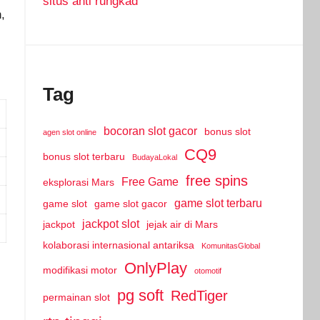
situs anti rungkad
,
Tag
bocoran slot gacor
bonus slot
agen slot online
CQ9
bonus slot terbaru
BudayaLokal
free spins
Free Game
eksplorasi Mars
game slot terbaru
game slot
game slot gacor
jackpot slot
jackpot
jejak air di Mars
kolaborasi internasional antariksa
KomunitasGlobal
OnlyPlay
modifikasi motor
otomotif
pg soft
RedTiger
permainan slot