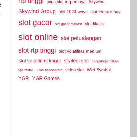
rtp tinggi
situs slot terpercaya
Skywind
p
Skywind Group
slot 1024 ways
slot feature buy
t
slot gacor
slot klasik
slot gacor maxwin
slot online
slot petualangan
slot rtp tinggi
slot volatilitas medium
slot volatilitas tinggi
strategi slot
TanpaKepemilikan
video slot
Wild Symbol
tips motor.
TradisiNusantara
YGR
YGR Games