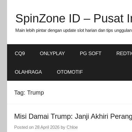
Skip
to
SpinZone ID – Pusat In
content
Main lebih pintar dengan update slot harian dan tips unggulan
CQ9
ONLYPLAY
PG SOFT
REDT
OLAHRAGA
OTOMOTIF
Tag:
Trump
Misi Damai Trump: Janji Akhiri Peran
Posted on
28 April 2026
by
Chloe