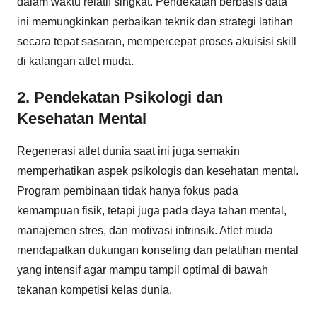
dalam waktu relatif singkat. Pendekatan berbasis data
ini memungkinkan perbaikan teknik dan strategi latihan
secara tepat sasaran, mempercepat proses akuisisi skill
di kalangan atlet muda.
2. Pendekatan Psikologi dan
Kesehatan Mental
Regenerasi atlet dunia saat ini juga semakin
memperhatikan aspek psikologis dan kesehatan mental.
Program pembinaan tidak hanya fokus pada
kemampuan fisik, tetapi juga pada daya tahan mental,
manajemen stres, dan motivasi intrinsik. Atlet muda
mendapatkan dukungan konseling dan pelatihan mental
yang intensif agar mampu tampil optimal di bawah
tekanan kompetisi kelas dunia.