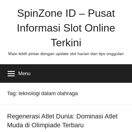
Skip
SpinZone ID – Pusat
to
content
Informasi Slot Online
Terkini
Main lebih pintar dengan update slot harian dan tips unggulan
Menu
Tag:
teknologi dalam olahraga
Regenerasi Atlet Dunia: Dominasi Atlet
Muda di Olimpiade Terbaru