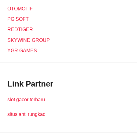
OTOMOTIF
PG SOFT
REDTIGER
SKYWIND GROUP
YGR GAMES
Link Partner
slot gacor terbaru
situs anti rungkad