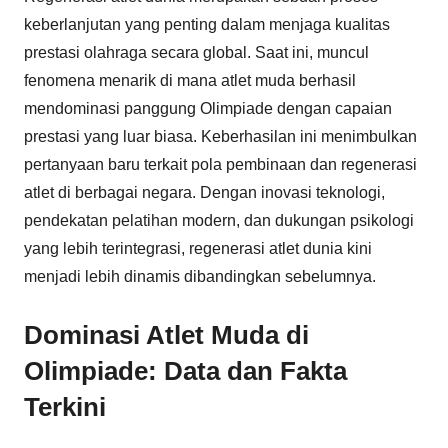
keberlanjutan yang penting dalam menjaga kualitas
prestasi olahraga secara global. Saat ini, muncul
fenomena menarik di mana atlet muda berhasil
mendominasi panggung Olimpiade dengan capaian
prestasi yang luar biasa. Keberhasilan ini menimbulkan
pertanyaan baru terkait pola pembinaan dan regenerasi
atlet di berbagai negara. Dengan inovasi teknologi,
pendekatan pelatihan modern, dan dukungan psikologi
yang lebih terintegrasi, regenerasi atlet dunia kini
menjadi lebih dinamis dibandingkan sebelumnya.
Dominasi Atlet Muda di
Olimpiade: Data dan Fakta
Terkini