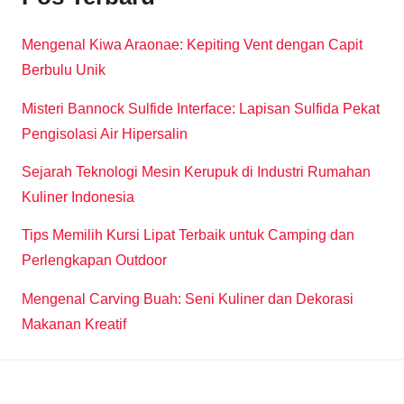
Mengenal Kiwa Araonae: Kepiting Vent dengan Capit
Berbulu Unik
Misteri Bannock Sulfide Interface: Lapisan Sulfida Pekat
Pengisolasi Air Hipersalin
Sejarah Teknologi Mesin Kerupuk di Industri Rumahan
Kuliner Indonesia
Tips Memilih Kursi Lipat Terbaik untuk Camping dan
Perlengkapan Outdoor
Mengenal Carving Buah: Seni Kuliner dan Dekorasi
Makanan Kreatif