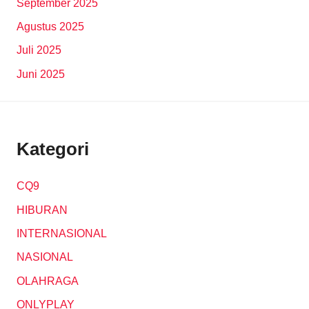
September 2025
Agustus 2025
Juli 2025
Juni 2025
Kategori
CQ9
HIBURAN
INTERNASIONAL
NASIONAL
OLAHRAGA
ONLYPLAY