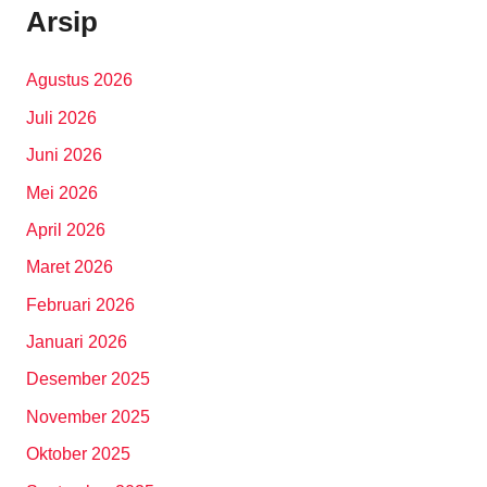
Arsip
Agustus 2026
Juli 2026
Juni 2026
Mei 2026
April 2026
Maret 2026
Februari 2026
Januari 2026
Desember 2025
November 2025
Oktober 2025