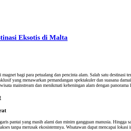
inasi Eksotis di Malta
 magnet bagi para petualang dan pencinta alam. Salah satu destinasi t
eksklusif yang menawarkan pemandangan spektakuler dan suasana damai d
uk wisata mainstream dan menikmati keheningan alam dengan panorama
t
rat
 garis pantai yang masih alami dan minim gangguan manusia. Hingga saa
s tanpa merusak ekosistemnya. Wisatawan dapat mencapai lokasi ini m