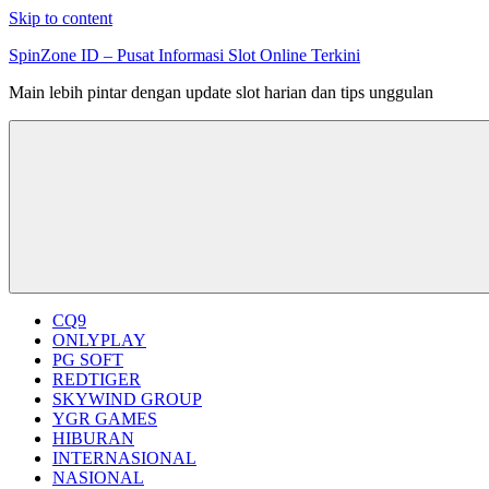
Skip to content
SpinZone ID – Pusat Informasi Slot Online Terkini
Main lebih pintar dengan update slot harian dan tips unggulan
CQ9
ONLYPLAY
PG SOFT
REDTIGER
SKYWIND GROUP
YGR GAMES
HIBURAN
INTERNASIONAL
NASIONAL