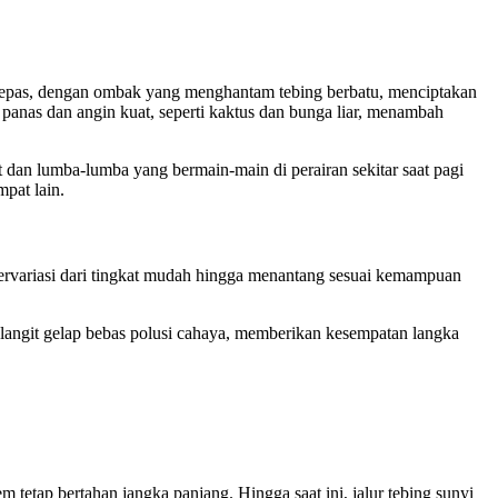
 lepas, dengan ombak yang menghantam tebing berbatu, menciptakan
 panas dan angin kuat, seperti kaktus dan bunga liar, menambah
ut dan lumba-lumba yang bermain-main di perairan sekitar saat pagi
pat lain.
bervariasi dari tingkat mudah hingga menantang sesuai kemampuan
n langit gelap bebas polusi cahaya, memberikan kesempatan langka
etap bertahan jangka panjang. Hingga saat ini, jalur tebing sunyi