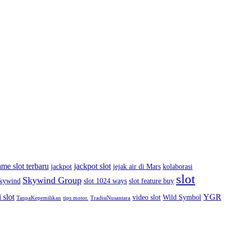
me slot terbaru
jackpot slot
jackpot
jejak air di Mars
kolaborasi
slot
Skywind Group
kywind
slot 1024 ways
slot feature buy
i slot
YGR
video slot
Wild Symbol
TanpaKepemilikan
tips motor.
TradisiNusantara