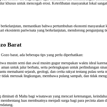
ur khusus untuk mencegah erosi. Keterlibatan masyarakat lokal sangat
a berkelanjutan, memastikan bahwa pertumbuhan ekonomi masyarakat l
 dari ekosistem pariwisata yang berkelanjutan, mendorong pengunjung
ozo Barat
ozo barat, ada beberapa tips yang perlu diperhatikan:
hwa musim semi dan awal musim gugur merupakan waktu ideal karena
an untuk jalur berbatu, serta perlengkapan untuk perlindungan sinar 
u memahami sejarah, geologi, dan cerita rakyat tentang pulau serta 
 tidak merusak lingkungan, membawa pulang sampah, dan tidak mengg
ing diminati di Malta bagi wisatawan yang mencari ketenangan, keindah
g membentang luas membuatnya menjadi surga bagi para pecinta alam d
endatang.