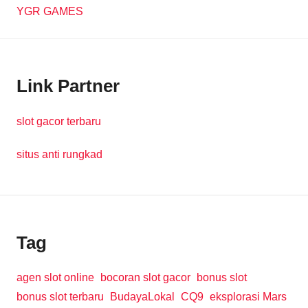
YGR GAMES
Link Partner
slot gacor terbaru
situs anti rungkad
Tag
agen slot online
bocoran slot gacor
bonus slot
bonus slot terbaru
BudayaLokal
CQ9
eksplorasi Mars