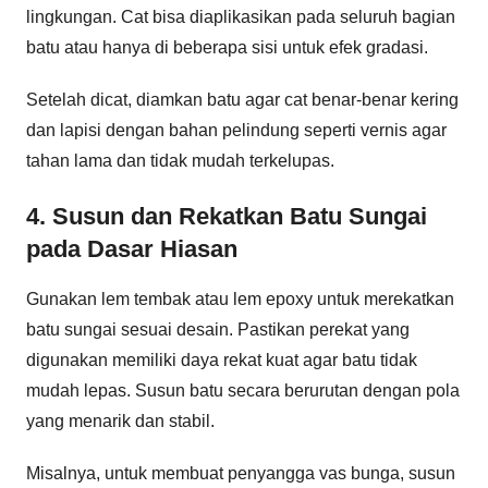
lingkungan. Cat bisa diaplikasikan pada seluruh bagian
batu atau hanya di beberapa sisi untuk efek gradasi.
Setelah dicat, diamkan batu agar cat benar-benar kering
dan lapisi dengan bahan pelindung seperti vernis agar
tahan lama dan tidak mudah terkelupas.
4. Susun dan Rekatkan Batu Sungai
pada Dasar Hiasan
Gunakan lem tembak atau lem epoxy untuk merekatkan
batu sungai sesuai desain. Pastikan perekat yang
digunakan memiliki daya rekat kuat agar batu tidak
mudah lepas. Susun batu secara berurutan dengan pola
yang menarik dan stabil.
Misalnya, untuk membuat penyangga vas bunga, susun