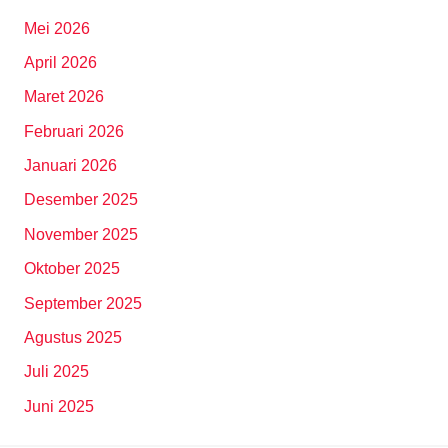
Mei 2026
April 2026
Maret 2026
Februari 2026
Januari 2026
Desember 2025
November 2025
Oktober 2025
September 2025
Agustus 2025
Juli 2025
Juni 2025