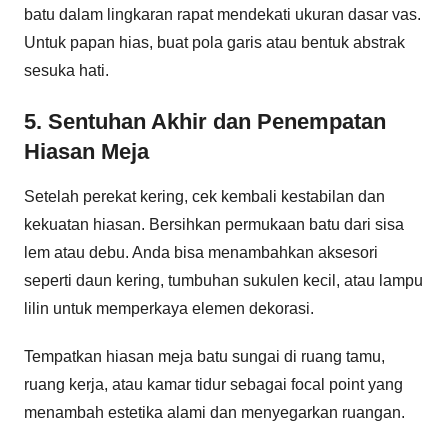
batu dalam lingkaran rapat mendekati ukuran dasar vas.
Untuk papan hias, buat pola garis atau bentuk abstrak
sesuka hati.
5. Sentuhan Akhir dan Penempatan
Hiasan Meja
Setelah perekat kering, cek kembali kestabilan dan
kekuatan hiasan. Bersihkan permukaan batu dari sisa
lem atau debu. Anda bisa menambahkan aksesori
seperti daun kering, tumbuhan sukulen kecil, atau lampu
lilin untuk memperkaya elemen dekorasi.
Tempatkan hiasan meja batu sungai di ruang tamu,
ruang kerja, atau kamar tidur sebagai focal point yang
menambah estetika alami dan menyegarkan ruangan.