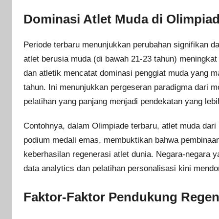
Dominasi Atlet Muda di Olimpiad
Periode terbaru menunjukkan perubahan signifikan da
atlet berusia muda (di bawah 21-23 tahun) meningkat
dan atletik mencatat dominasi penggiat muda yang 
tahun. Ini menunjukkan pergeseran paradigma dari m
pelatihan yang panjang menjadi pendekatan yang leb
Contohnya, dalam Olimpiade terbaru, atlet muda dari
podium medali emas, membuktikan bahwa pembinaan a
keberhasilan regenerasi atlet dunia. Negara-negara 
data analytics dan pelatihan personalisasi kini mend
Faktor-Faktor Pendukung Regener