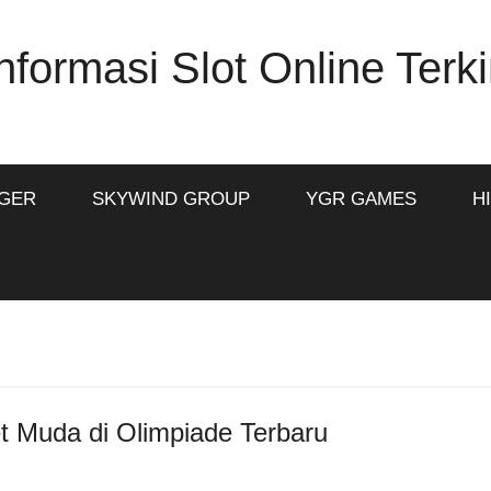
formasi Slot Online Terki
IGER
SKYWIND GROUP
YGR GAMES
H
et Muda di Olimpiade Terbaru