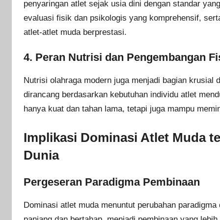
penyaringan atlet sejak usia dini dengan standar yang
evaluasi fisik dan psikologis yang komprehensif, se
atlet-atlet muda berprestasi.
4. Peran Nutrisi dan Pengembangan Fis
Nutrisi olahraga modern juga menjadi bagian krusial da
dirancang berdasarkan kebutuhan individu atlet mend
hanya kuat dan tahan lama, tetapi juga mampu memin
Implikasi Dominasi Atlet Muda t
Dunia
Pergeseran Paradigma Pembinaan
Dominasi atlet muda menuntut perubahan paradigma da
panjang dan bertahap, menjadi pembinaan yang lebih g