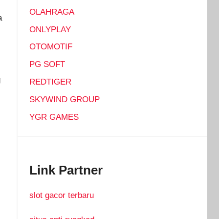
OLAHRAGA
a
ONLYPLAY
OTOMOTIF
PG SOFT
g
REDTIGER
SKYWIND GROUP
YGR GAMES
Link Partner
slot gacor terbaru