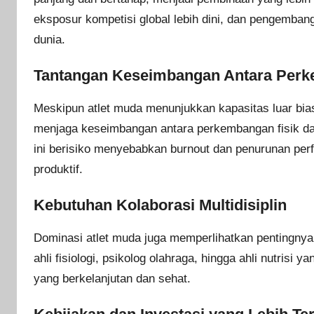
eksposur kompetisi global lebih dini, dan pengembang
dunia.
Tantangan Keseimbangan Antara Perk
Meskipun atlet muda menunjukkan kapasitas luar biasa
menjaga keseimbangan antara perkembangan fisik d
ini berisiko menyebabkan burnout dan penurunan perf
produktif.
Kebutuhan Kolaborasi Multidisiplin
Dominasi atlet muda juga memperlihatkan pentingnya ko
ahli fisiologi, psikolog olahraga, hingga ahli nutrisi
yang berkelanjutan dan sehat.