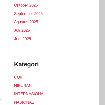
Oktober 2025
September 2025
Agustus 2025
Juli 2025
Juni 2025
Kategori
CQ9
HIBURAN
INTERNASIONAL
n
NASIONAL