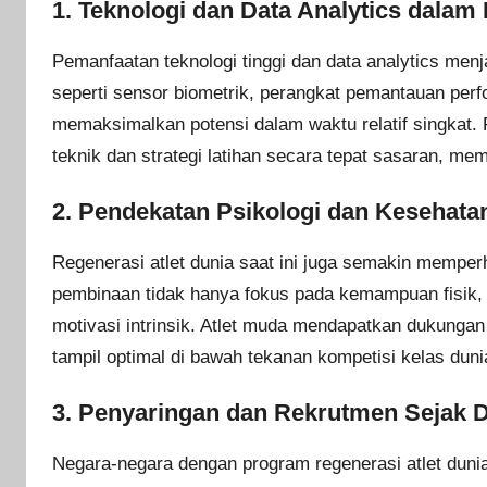
1. Teknologi dan Data Analytics dalam 
Pemanfaatan teknologi tinggi dan data analytics menja
seperti sensor biometrik, perangkat pemantauan perfo
memaksimalkan potensi dalam waktu relatif singkat.
teknik dan strategi latihan secara tepat sasaran, mem
2. Pendekatan Psikologi dan Kesehata
Regenerasi atlet dunia saat ini juga semakin memper
pembinaan tidak hanya fokus pada kemampuan fisik, 
motivasi intrinsik. Atlet muda mendapatkan dukungan
tampil optimal di bawah tekanan kompetisi kelas duni
3. Penyaringan dan Rekrutmen Sejak D
Negara-negara dengan program regenerasi atlet dun