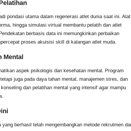
Pelatihan
di pondasi utama dalam regenerasi atlet dunia saat ini. Alat
rma, hingga simulasi virtual membantu pelatih dan atlet
 Pendekatan berbasis data ini memungkinkan perbaikan
percepat proses akuisisi skill di kalangan atlet muda.
n Mental
hatikan aspek psikologis dan kesehatan mental. Program
tetapi juga pada daya tahan mental, manajemen stres, dan
 konseling dan pelatihan mental yang intensif agar mampu
a.
ini
ia yang berhasil telah mengembangkan metode rekrutmen da