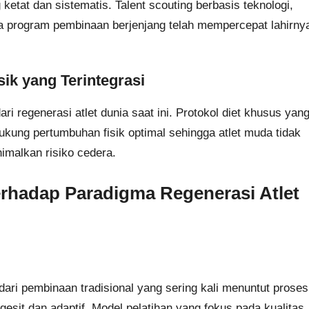
 ketat dan sistematis. Talent scouting berbasis teknologi,
rta program pembinaan berjenjang telah mempercepat lahirny
ik yang Terintegrasi
ri regenerasi atlet dunia saat ini. Protokol diet khusus yan
ukung pertumbuhan fisik optimal sehingga atlet muda tidak
imalkan risiko cedera.
erhadap Paradigma Regenerasi Atlet
ri pembinaan tradisional yang sering kali menuntut proses
esit dan adaptif. Model pelatihan yang fokus pada kualitas,