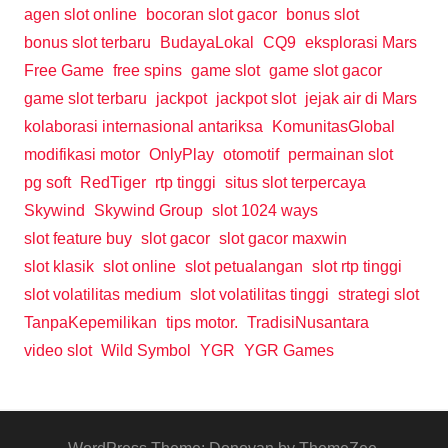
agen slot online
bocoran slot gacor
bonus slot
bonus slot terbaru
BudayaLokal
CQ9
eksplorasi Mars
Free Game
free spins
game slot
game slot gacor
game slot terbaru
jackpot
jackpot slot
jejak air di Mars
kolaborasi internasional antariksa
KomunitasGlobal
modifikasi motor
OnlyPlay
otomotif
permainan slot
pg soft
RedTiger
rtp tinggi
situs slot terpercaya
Skywind
Skywind Group
slot 1024 ways
slot feature buy
slot gacor
slot gacor maxwin
slot klasik
slot online
slot petualangan
slot rtp tinggi
slot volatilitas medium
slot volatilitas tinggi
strategi slot
TanpaKepemilikan
tips motor.
TradisiNusantara
video slot
Wild Symbol
YGR
YGR Games