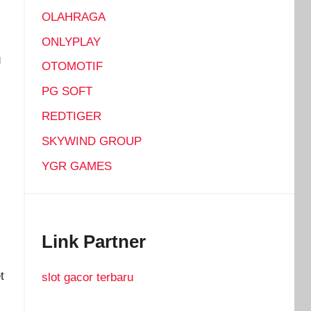
OLAHRAGA
ONLYPLAY
g
OTOMOTIF
PG SOFT
REDTIGER
SKYWIND GROUP
YGR GAMES
Link Partner
t
slot gacor terbaru