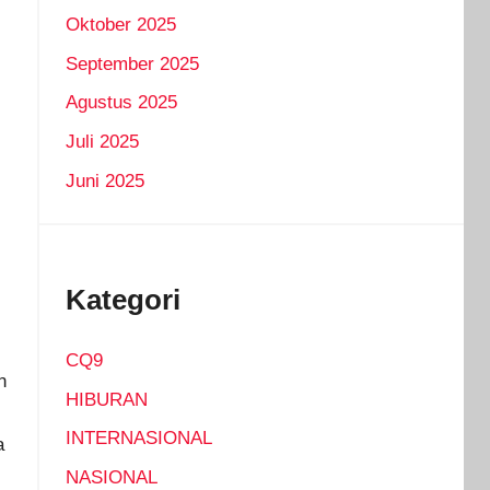
Oktober 2025
September 2025
Agustus 2025
Juli 2025
Juni 2025
Kategori
CQ9
n
HIBURAN
INTERNASIONAL
a
NASIONAL