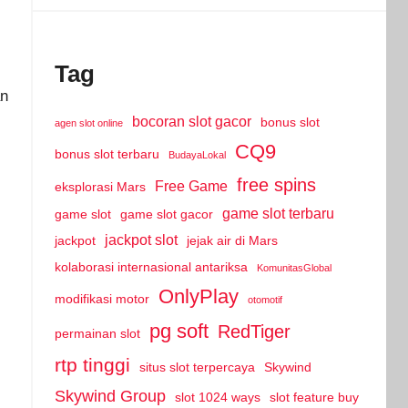
Tag
an
bocoran slot gacor
bonus slot
agen slot online
CQ9
bonus slot terbaru
BudayaLokal
free spins
Free Game
eksplorasi Mars
game slot terbaru
game slot
game slot gacor
jackpot slot
jackpot
jejak air di Mars
kolaborasi internasional antariksa
KomunitasGlobal
OnlyPlay
modifikasi motor
otomotif
pg soft
RedTiger
permainan slot
rtp tinggi
situs slot terpercaya
Skywind
Skywind Group
slot 1024 ways
slot feature buy