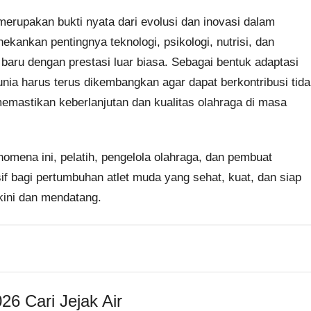
merupakan bukti nyata dari evolusi dan inovasi dalam
ekankan pentingnya teknologi, psikologi, nutrisi, dan
 baru dengan prestasi luar biasa. Sebagai bentuk adaptasi
dunia harus terus dikembangkan agar dapat berkontribusi tid
emastikan keberlanjutan dan kualitas olahraga di masa
mena ini, pelatih, pengelola olahraga, dan pembuat
f bagi pertumbuhan atlet muda yang sehat, kuat, dan siap
kini dan mendatang.
26 Cari Jejak Air