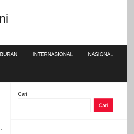
ni
IBURAN
INTERNASIONAL
NASIONAL
Cari
Cari
,