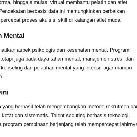
rma, hingga simulasi virtual membantu pelatih dan atlet
 Pendekatan berbasis data ini memungkinkan perbaikan
percepat proses akuisisi skill di kalangan atlet muda.
n Mental
hatikan aspek psikologis dan kesehatan mental. Program
tetapi juga pada daya tahan mental, manajemen stres, dan
 konseling dan pelatihan mental yang intensif agar mampu
a.
ini
ia yang berhasil telah mengembangkan metode rekrutmen da
 ketat dan sistematis. Talent scouting berbasis teknologi,
rta program pembinaan berjenjang telah mempercepat lahirny