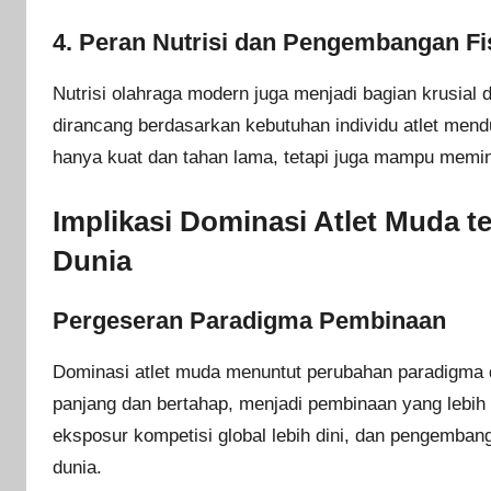
4. Peran Nutrisi dan Pengembangan Fis
Nutrisi olahraga modern juga menjadi bagian krusial da
dirancang berdasarkan kebutuhan individu atlet mend
hanya kuat dan tahan lama, tetapi juga mampu memin
Implikasi Dominasi Atlet Muda t
Dunia
Pergeseran Paradigma Pembinaan
Dominasi atlet muda menuntut perubahan paradigma da
panjang dan bertahap, menjadi pembinaan yang lebih g
eksposur kompetisi global lebih dini, dan pengembang
dunia.