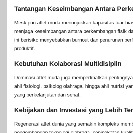
Tantangan Keseimbangan Antara Perk
Meskipun atlet muda menunjukkan kapasitas luar biasa
menjaga keseimbangan antara perkembangan fisik d
ini berisiko menyebabkan burnout dan penurunan perf
produktif.
Kebutuhan Kolaborasi Multidisiplin
Dominasi atlet muda juga memperlihatkan pentingnya ko
ahli fisiologi, psikolog olahraga, hingga ahli nutrisi
yang berkelanjutan dan sehat.
Kebijakan dan Investasi yang Lebih Te
Regenerasi atlet dunia yang semakin kompleks mem
pengembangan teknologi olahraga, peningkatan kualita