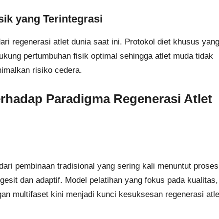
ik yang Terintegrasi
ri regenerasi atlet dunia saat ini. Protokol diet khusus yan
ukung pertumbuhan fisik optimal sehingga atlet muda tidak
imalkan risiko cedera.
erhadap Paradigma Regenerasi Atlet
ri pembinaan tradisional yang sering kali menuntut proses
esit dan adaptif. Model pelatihan yang fokus pada kualitas,
an multifaset kini menjadi kunci kesuksesan regenerasi atle