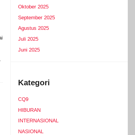
Oktober 2025
September 2025
Agustus 2025
ai
Juli 2025
Juni 2025
r
Kategori
CQ9
HIBURAN
INTERNASIONAL
NASIONAL