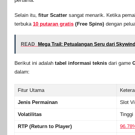
pertama.
Selain itu,
fitur Scatter
sangat menarik. Ketika pema
terbuka
10 putaran gratis
(Free Spins)
dengan pelua
READ
Mega Trail: Petualangan Seru dari Skywind 
Berikut ini adalah
tabel informasi teknis
dari game
G
dalam:
Fitur Utama
Keter
Jenis Permainan
Slot V
Volatilitas
Tinggi
RTP (Return to Player)
96.78