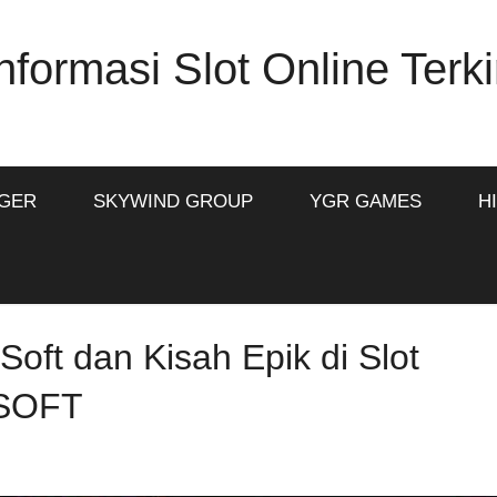
formasi Slot Online Terki
IGER
SKYWIND GROUP
YGR GAMES
H
oft dan Kisah Epik di Slot
 SOFT