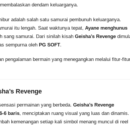
k membalaskan dendam keluarganya.
ibur adalah salah satu samurai pembunuh keluarganya.
murai itu lengah. Saat waktunya tepat,
Ayane menghunus
sang samurai. Dari sinilah kisah
Geisha’s Revenge
dimul
as sempurna oleh
PG SOFT
.
 pengalaman bermain yang menegangkan melalui fitur-fitu
isha’s Revenge
sensasi permainan yang berbeda.
Geisha’s Revenge
6-6 baris
, menciptakan ruang visual yang luas dan dinamis.
ah kemenangan setiap kali simbol menang muncul di reel