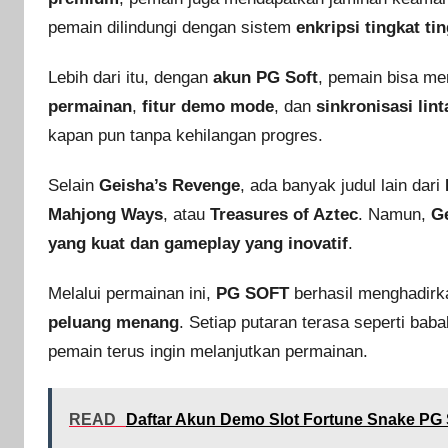
pemain dilindungi dengan sistem
enkripsi tingkat ti
Lebih dari itu, dengan
akun PG Soft
, pemain bisa men
permainan
,
fitur demo mode
, dan
sinkronisasi lin
kapan pun tanpa kehilangan progres.
Selain
Geisha’s Revenge
, ada banyak judul lain dari
Mahjong Ways
, atau
Treasures of Aztec
. Namun,
G
yang kuat dan gameplay yang inovatif
.
Melalui permainan ini,
PG SOFT
berhasil menghadirk
peluang menang
. Setiap putaran terasa seperti b
pemain terus ingin melanjutkan permainan.
READ
Daftar Akun Demo Slot Fortune Snake PG