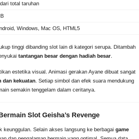
dari total taruhan
MB
Android, Windows, Mac OS, HTML5
up tinggi dibanding slot lain di kategori serupa. Ditambah
menyukai
tantangan besar dengan hadiah besar
.
kan estetika visual. Animasi gerakan Ayane dibuat sangat
n dan kekuatan
. Setiap simbol dan efek suara mendukung
ain semakin tenggelam dalam ceritanya.
Bermain Slot Geisha’s Revenge
k keunggulan. Selain akses langsung ke berbagai
game
nan dan pengalaman bermain yang optimal. Semua data