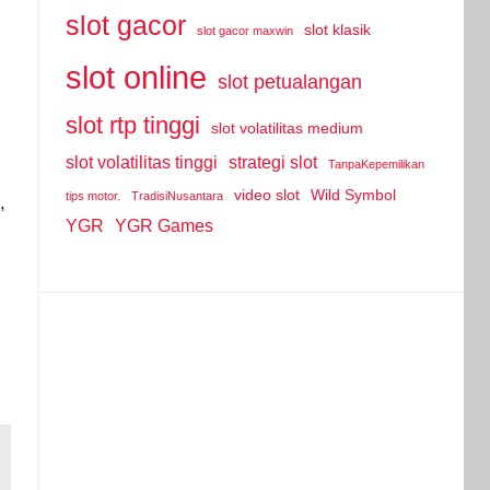
slot gacor
slot klasik
slot gacor maxwin
slot online
slot petualangan
slot rtp tinggi
slot volatilitas medium
slot volatilitas tinggi
strategi slot
TanpaKepemilikan
video slot
Wild Symbol
tips motor.
TradisiNusantara
,
YGR
YGR Games