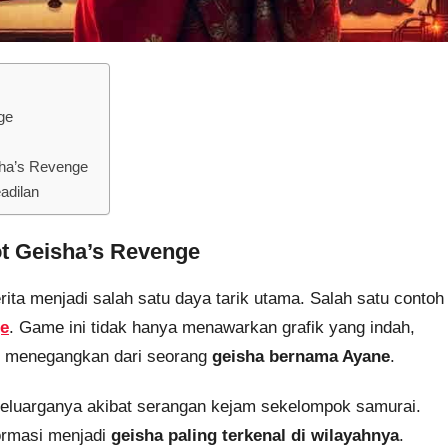
ge
sha’s Revenge
adilan
t Geisha’s Revenge
rita menjadi salah satu daya tarik utama. Salah satu contoh
ge
. Game ini tidak hanya menawarkan grafik yang indah,
si menegangkan dari seorang
geisha bernama Ayane
.
keluarganya akibat serangan kejam sekelompok samurai.
rmasi menjadi
geisha paling terkenal di wilayahnya
.