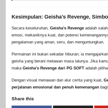
Kesimpulan: Geisha’s Revenge, Simbo
Secara keseluruhan,
Geisha’s Revenge
adalah sala
emosi, mekaniknya kuat, dan potensi kemenanganny
pengalaman yang aman, seru, dan menguntungkan.
Permainan ini bukan sekadar hiburan; ia mengajarka
geisha yang berani melawan masa lalunya. Jika kam
maka
Geisha’s Revenge dari PG SOFT
adalah piliha
Dengan visual menawan dan alur cerita yang kuat,
Ge
perjalanan emosional dan penuh kemenangan
bagi
Share this