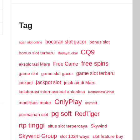
Tag
bocoran slot gacor
bonus slot
agen slot online
CQ9
bonus slot terbaru
BudayaLokal
free spins
Free Game
eksplorasi Mars
game slot terbaru
game slot
game slot gacor
jackpot slot
jackpot
jejak air di Mars
kolaborasi internasional antariksa
KomunitasGlobal
OnlyPlay
modifikasi motor
otomotif
pg soft
RedTiger
permainan slot
rtp tinggi
situs slot terpercaya
Skywind
Skywind Group
slot 1024 ways
slot feature buy