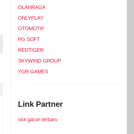
OLAHRAGA
ONLYPLAY
OTOMOTIF
PG SOFT
REDTIGER
SKYWIND GROUP
YGR GAMES
Link Partner
slot gacor terbaru