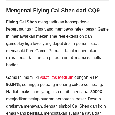
Mengenal Flying Cai Shen dari CQ9
Flying Cai Shen
menghadirkan konsep dewa
keberuntungan Cina yang membawa rejeki besar. Game
ini menawarkan mekanisme reel extension dan
gameplay tiga level yang dapat dipilih pemain saat
memasuki Free Game. Pemain dapat menentukan
ukuran reel dan jumlah putaran untuk memaksimalkan
hadiah.
Game ini memiliki
volatilitas
Medium
dengan RTP
96.04%
, sehingga peluang menang cukup seimbang.
Hadiah maksimum yang bisa diraih mencapai
3000X
,
menjadikan setiap putaran berpotensi besar. Desain
grafisnya menawan, dengan simbol Cai Shen dan koin
emas yang berkilau, menciptakan suasana kaya dan