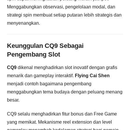
Menggabungkan observasi, pengelolaan modal, dan
strategi spin membuat setiap putaran lebih strategis dan
menyenangkan.
Keunggulan CQ9 Sebagai
Pengembang Slot
CQ9
dikenal menghadirkan slot inovatif dengan grafis
menarik dan gameplay interaktif.
Flying Cai Shen
menjadi contoh bagaimana pengembang
menggabungkan tema budaya dengan peluang menang
besar.
CQ9 selalu menghadirkan fitur bonus dan Free Game
yang memikat. Mekanisme reel extension dan level