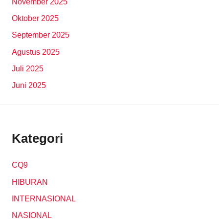
November 2025
Oktober 2025
September 2025
Agustus 2025
Juli 2025
Juni 2025
Kategori
CQ9
HIBURAN
INTERNASIONAL
NASIONAL