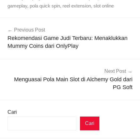
gameplay
,
pola quick spin
,
reel extension
,
slot online
Navigasi
Previous Post
pos
Rekomendasi Game Judi Terbaru: Menaklukkan
Mummy Coins dari OnlyPlay
Next Post
Menguasai Pola Main Slot di Alchemy Gold dari
PG Soft
Cari
Cari