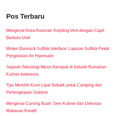
Pos Terbaru
Mengenal Kiwa Araonae: Kepiting Vent dengan Capit
Berbulu Unik
Misteri Bannock Sulfide Interface: Lapisan Sulfida Pekat
Pengisolasi Air Hipersalin
Sejarah Teknologi Mesin Kerupuk di Industri Rumahan
Kuliner Indonesia
Tips Memilih Kursi Lipat Terbaik untuk Camping dan
Perlengkapan Outdoor
Mengenal Carving Buah: Seni Kuliner dan Dekorasi
Makanan Kreatif