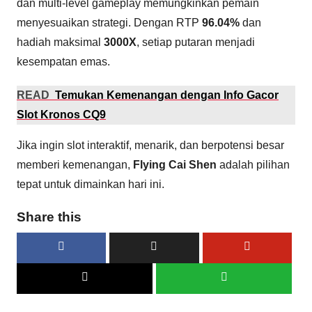
dan multi-level gameplay memungkinkan pemain
menyesuaikan strategi. Dengan RTP
96.04%
dan
hadiah maksimal
3000X
, setiap putaran menjadi
kesempatan emas.
READ
Temukan Kemenangan dengan Info Gacor
Slot Kronos CQ9
Jika ingin slot interaktif, menarik, dan berpotensi besar
memberi kemenangan,
Flying Cai Shen
adalah pilihan
tepat untuk dimainkan hari ini.
Share this