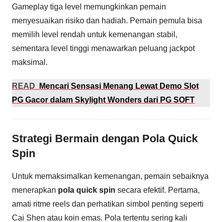
Gameplay tiga level memungkinkan pemain
menyesuaikan risiko dan hadiah. Pemain pemula bisa
memilih level rendah untuk kemenangan stabil,
sementara level tinggi menawarkan peluang jackpot
maksimal.
READ
Mencari Sensasi Menang Lewat Demo Slot
PG Gacor dalam Skylight Wonders dari PG SOFT
Strategi Bermain dengan Pola Quick
Spin
Untuk memaksimalkan kemenangan, pemain sebaiknya
menerapkan
pola quick spin
secara efektif. Pertama,
amati ritme reels dan perhatikan simbol penting seperti
Cai Shen atau koin emas. Pola tertentu sering kali