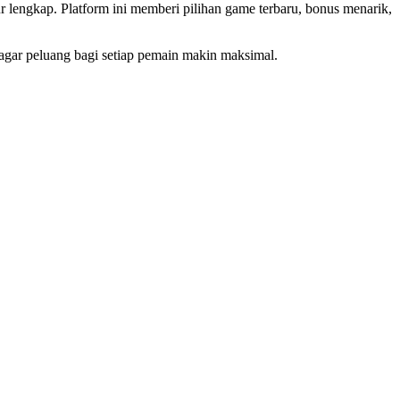
 lengkap. Platform ini memberi pilihan game terbaru, bonus menarik,
 agar peluang bagi setiap pemain makin maksimal.