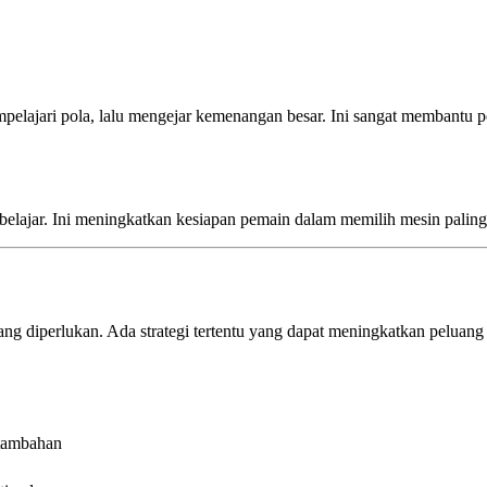
elajari pola, lalu mengejar kemenangan besar. Ini sangat membantu 
elajar. Ini meningkatkan kesiapan pemain dalam memilih mesin palin
ng diperlukan. Ada strategi tertentu yang dapat meningkatkan peluan
 tambahan