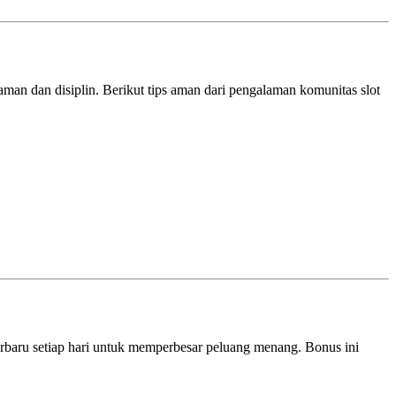
an dan disiplin. Berikut tips aman dari pengalaman komunitas slot
baru setiap hari untuk memperbesar peluang menang. Bonus ini