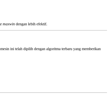
ar
maxwin
dengan lebih efektif.
-mesin ini telah dipilih dengan algoritma terbaru yang memberikan