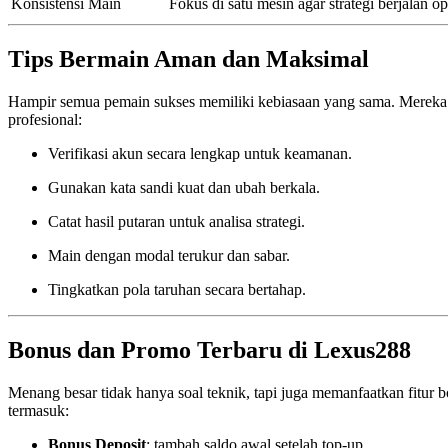
Konsistensi Main
Fokus di satu mesin agar strategi berjalan op
Tips Bermain Aman dan Maksimal
Hampir semua pemain sukses memiliki kebiasaan yang sama. Mereka ti
profesional:
Verifikasi akun secara lengkap untuk keamanan.
Gunakan kata sandi kuat dan ubah berkala.
Catat hasil putaran untuk analisa strategi.
Main dengan modal terukur dan sabar.
Tingkatkan pola taruhan secara bertahap.
Bonus dan Promo Terbaru di Lexus288
Menang besar tidak hanya soal teknik, tapi juga memanfaatkan fitur 
termasuk:
Bonus Deposit
: tambah saldo awal setelah top-up.