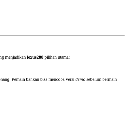
yang menjadikan
lexus288
pilihan utama:
 menang. Pemain bahkan bisa mencoba versi
demo
sebelum bermain