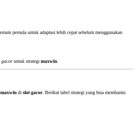
pemain pemula untuk adaptasi lebih cepat sebelum menggunakan
g
gacor
untuk strategi
maxwin
.
g
maxwin
di
slot gacor
. Berikut tabel strategi yang bisa membantu: