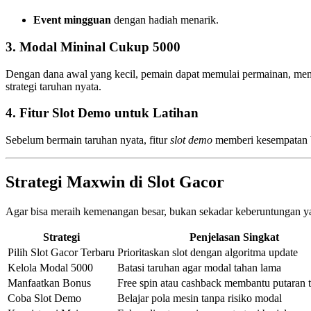
Event mingguan
dengan hadiah menarik.
3. Modal Mininal Cukup 5000
Dengan dana awal yang kecil, pemain dapat memulai permainan, memp
strategi taruhan nyata.
4. Fitur Slot Demo untuk Latihan
Sebelum bermain taruhan nyata, fitur
slot demo
memberi kesempatan b
Strategi Maxwin di Slot Gacor
Agar bisa meraih kemenangan besar, bukan sekadar keberuntungan ya
Strategi
Penjelasan Singkat
Pilih Slot Gacor Terbaru
Prioritaskan slot dengan algoritma update
Kelola Modal 5000
Batasi taruhan agar modal tahan lama
Manfaatkan Bonus
Free spin atau cashback membantu putaran
Coba Slot Demo
Belajar pola mesin tanpa risiko modal