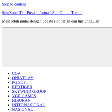
Skip to content
SpinZone ID – Pusat Informasi Slot Online Terkini
Main lebih pintar dengan update slot harian dan tips unggulan
CQ9
ONLYPLAY
PG SOFT
REDTIGER
SKYWIND GROUP
YGR GAMES
HIBURAN
INTERNASIONAL
NASIONAL