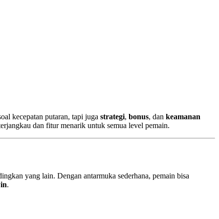
al kecepatan putaran, tapi juga
strategi
,
bonus
, dan
keamanan
erjangkau dan fitur menarik untuk semua level pemain.
dingkan yang lain. Dengan antarmuka sederhana, pemain bisa
in
.