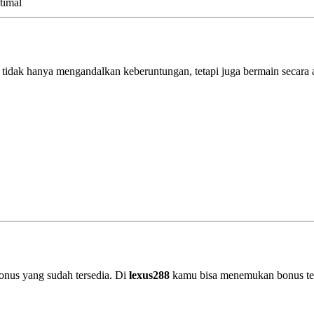
timal
dak hanya mengandalkan keberuntungan, tetapi juga bermain secara am
bonus yang sudah tersedia. Di
lexus288
kamu bisa menemukan bonus ter