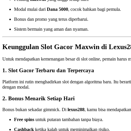
Modal mulai dari
Dana 5000
, cocok bahkan bagi pemula.
Bonus dan promo yang terus diperbarui.
Sistem bermain yang aman dan nyaman.
Keunggulan Slot Gacor Maxwin di Lexus2
Untuk mendapatkan kemenangan besar di slot online, pemain harus m
1.
Slot Gacor Terbaru dan Terpercaya
Platform ini rutin menghadirkan slot dengan algoritma baru. Itu ber
dengan modal.
2. Bonus Menarik Setiap Hari
Bonus bukan sekadar gimmick. Di
lexus288
, kamu bisa mendapatkan
Free spins
untuk putaran tambahan tanpa biaya.
Cashback
ketika kalah untuk meminimalkan risiko.