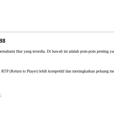
88
emahami fitur yang tersedia. Di bawah ini adalah poin-poin penting 
arti RTP (Return to Player) lebih kompetitif dan meningkatkan peluang
: