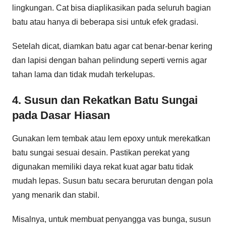
lingkungan. Cat bisa diaplikasikan pada seluruh bagian
batu atau hanya di beberapa sisi untuk efek gradasi.
Setelah dicat, diamkan batu agar cat benar-benar kering
dan lapisi dengan bahan pelindung seperti vernis agar
tahan lama dan tidak mudah terkelupas.
4. Susun dan Rekatkan Batu Sungai
pada Dasar Hiasan
Gunakan lem tembak atau lem epoxy untuk merekatkan
batu sungai sesuai desain. Pastikan perekat yang
digunakan memiliki daya rekat kuat agar batu tidak
mudah lepas. Susun batu secara berurutan dengan pola
yang menarik dan stabil.
Misalnya, untuk membuat penyangga vas bunga, susun