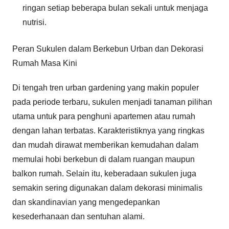
ringan setiap beberapa bulan sekali untuk menjaga
nutrisi.
Peran Sukulen dalam Berkebun Urban dan Dekorasi
Rumah Masa Kini
Di tengah tren urban gardening yang makin populer
pada periode terbaru, sukulen menjadi tanaman pilihan
utama untuk para penghuni apartemen atau rumah
dengan lahan terbatas. Karakteristiknya yang ringkas
dan mudah dirawat memberikan kemudahan dalam
memulai hobi berkebun di dalam ruangan maupun
balkon rumah. Selain itu, keberadaan sukulen juga
semakin sering digunakan dalam dekorasi minimalis
dan skandinavian yang mengedepankan
kesederhanaan dan sentuhan alami.