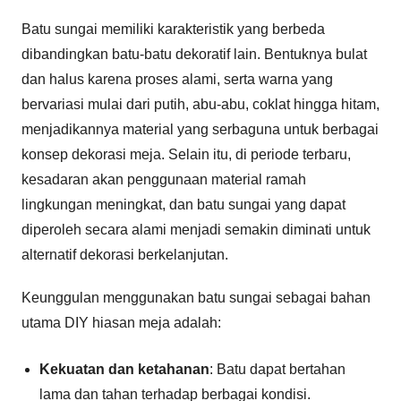
Batu sungai memiliki karakteristik yang berbeda
dibandingkan batu-batu dekoratif lain. Bentuknya bulat
dan halus karena proses alami, serta warna yang
bervariasi mulai dari putih, abu-abu, coklat hingga hitam,
menjadikannya material yang serbaguna untuk berbagai
konsep dekorasi meja. Selain itu, di periode terbaru,
kesadaran akan penggunaan material ramah
lingkungan meningkat, dan batu sungai yang dapat
diperoleh secara alami menjadi semakin diminati untuk
alternatif dekorasi berkelanjutan.
Keunggulan menggunakan batu sungai sebagai bahan
utama DIY hiasan meja adalah:
Kekuatan dan ketahanan
: Batu dapat bertahan
lama dan tahan terhadap berbagai kondisi.