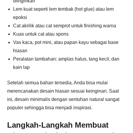
diinginkan
Lem kuat seperti lem tembak (hot glue) atau lem
epoksi
Cat akrilik atau cat semprot untuk finishing warna
Kuas untuk cat atau spons
Vas kaca, pot mini, atau papan kayu sebagai base
hiasan
Peralatan tambahan: amplas halus, tang kecil, dan
kain lap
Setelah semua bahan tersedia, Anda bisa mulai
merencanakan desain hiasan sesuai keinginan. Saat
ini, desain minimalis dengan sentuhan natural sangat
populer sehingga bisa menjadi inspirasi.
Langkah-Langkah Membuat