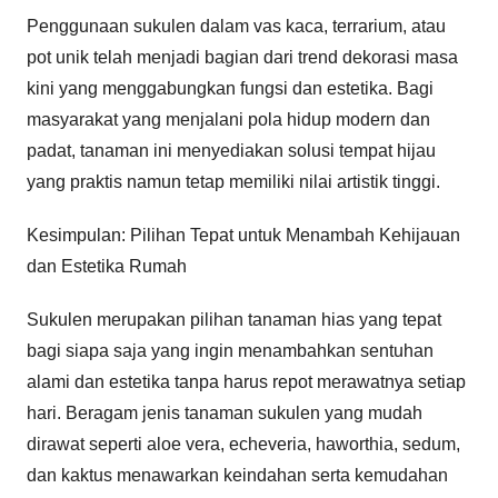
Penggunaan sukulen dalam vas kaca, terrarium, atau
pot unik telah menjadi bagian dari trend dekorasi masa
kini yang menggabungkan fungsi dan estetika. Bagi
masyarakat yang menjalani pola hidup modern dan
padat, tanaman ini menyediakan solusi tempat hijau
yang praktis namun tetap memiliki nilai artistik tinggi.
Kesimpulan: Pilihan Tepat untuk Menambah Kehijauan
dan Estetika Rumah
Sukulen merupakan pilihan tanaman hias yang tepat
bagi siapa saja yang ingin menambahkan sentuhan
alami dan estetika tanpa harus repot merawatnya setiap
hari. Beragam jenis tanaman sukulen yang mudah
dirawat seperti aloe vera, echeveria, haworthia, sedum,
dan kaktus menawarkan keindahan serta kemudahan