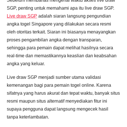
Sebelum membahas mengenai waktu akses live draw
SGP, penting untuk memahami apa itu live draw SGP.
Live draw SGP
adalah siaran langsung pengundian
angka togel Singapore yang dilakukan secara resmi
oleh otoritas terkait. Siaran ini biasanya menayangkan
proses pengambilan angka dengan transparan,
sehingga para pemain dapat melihat hasilnya secara
real-time dan memastikannya keaslian dan keabsahan
angka yang keluar.
Live draw SGP menjadi sumber utama validasi
kemenangan bagi para pemain togel online. Karena
sifatnya yang harus akurat dan tepat waktu, banyak situs
resmi maupun situs alternatif menyediakan fitur ini
supaya pengguna dapat langsung mengecek hasil
tanpa keterlambatan.