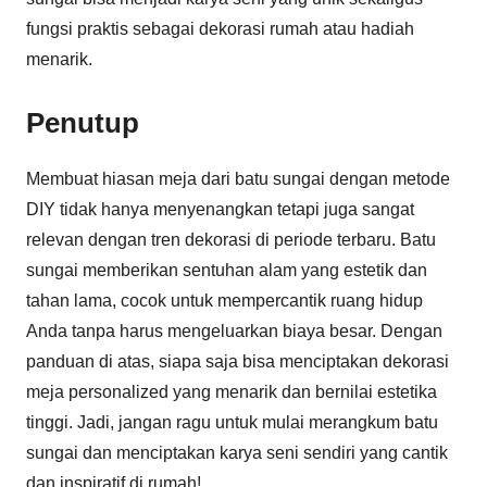
fungsi praktis sebagai dekorasi rumah atau hadiah
menarik.
Penutup
Membuat hiasan meja dari batu sungai dengan metode
DIY tidak hanya menyenangkan tetapi juga sangat
relevan dengan tren dekorasi di periode terbaru. Batu
sungai memberikan sentuhan alam yang estetik dan
tahan lama, cocok untuk mempercantik ruang hidup
Anda tanpa harus mengeluarkan biaya besar. Dengan
panduan di atas, siapa saja bisa menciptakan dekorasi
meja personalized yang menarik dan bernilai estetika
tinggi. Jadi, jangan ragu untuk mulai merangkum batu
sungai dan menciptakan karya seni sendiri yang cantik
dan inspiratif di rumah!