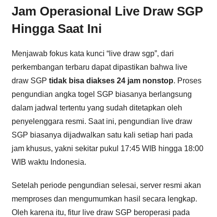
Jam Operasional Live Draw SGP
Hingga Saat Ini
Menjawab fokus kata kunci “live draw sgp”, dari
perkembangan terbaru dapat dipastikan bahwa live
draw SGP
tidak bisa diakses 24 jam nonstop
. Proses
pengundian angka togel SGP biasanya berlangsung
dalam jadwal tertentu yang sudah ditetapkan oleh
penyelenggara resmi. Saat ini, pengundian live draw
SGP biasanya dijadwalkan satu kali setiap hari pada
jam khusus, yakni sekitar pukul 17:45 WIB hingga 18:00
WIB waktu Indonesia.
Setelah periode pengundian selesai, server resmi akan
memproses dan mengumumkan hasil secara lengkap.
Oleh karena itu, fitur live draw SGP beroperasi pada