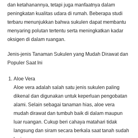
dan ketahanannya, tetapi juga manfaatnya dalam
peningkatan kualitas udara di rumah. Beberapa studi
terbaru menunjukkan bahwa sukulen dapat membantu
menyaring polutan tertentu serta meningkatkan kadar
oksigen di dalam ruangan.
Jenis-jenis Tanaman Sukulen yang Mudah Dirawat dan
Populer Saat Ini
Aloe Vera
Aloe vera adalah salah satu jenis sukulen paling
dikenal dan digunakan untuk keperluan pengobatan
alami. Selain sebagai tanaman hias, aloe vera
mudah dirawat dan tumbuh baik di dalam maupun
luar ruangan. Cukup beri cahaya matahari tidak
langsung dan siram secara berkala saat tanah sudah