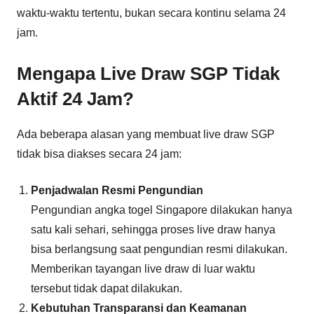
waktu-waktu tertentu, bukan secara kontinu selama 24
jam.
Mengapa Live Draw SGP Tidak
Aktif 24 Jam?
Ada beberapa alasan yang membuat live draw SGP
tidak bisa diakses secara 24 jam:
Penjadwalan Resmi Pengundian
Pengundian angka togel Singapore dilakukan hanya
satu kali sehari, sehingga proses live draw hanya
bisa berlangsung saat pengundian resmi dilakukan.
Memberikan tayangan live draw di luar waktu
tersebut tidak dapat dilakukan.
Kebutuhan Transparansi dan Keamanan