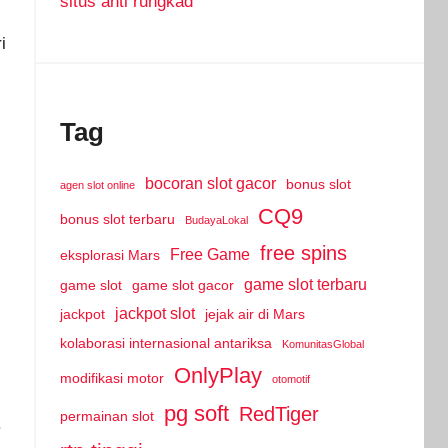
situs anti rungkad
i
Tag
bocoran slot gacor
bonus slot
agen slot online
CQ9
bonus slot terbaru
BudayaLokal
free spins
Free Game
eksplorasi Mars
game slot terbaru
game slot
game slot gacor
jackpot slot
jackpot
jejak air di Mars
kolaborasi internasional antariksa
KomunitasGlobal
OnlyPlay
modifikasi motor
otomotif
pg soft
RedTiger
permainan slot
.