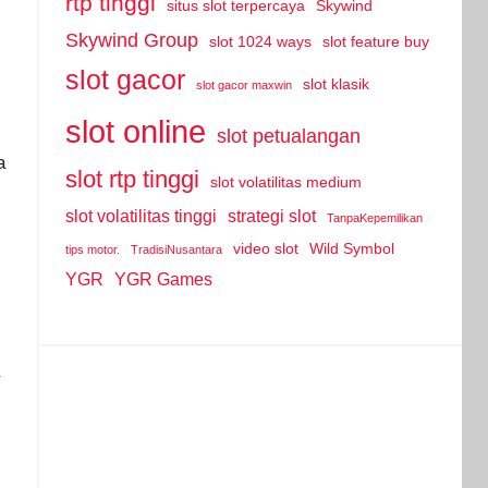
rtp tinggi
situs slot terpercaya
Skywind
Skywind Group
slot 1024 ways
slot feature buy
slot gacor
slot klasik
slot gacor maxwin
slot online
slot petualangan
a
slot rtp tinggi
slot volatilitas medium
slot volatilitas tinggi
strategi slot
TanpaKepemilikan
video slot
Wild Symbol
tips motor.
TradisiNusantara
YGR
YGR Games