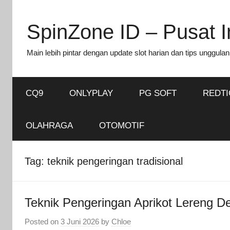
Skip
to
SpinZone ID – Pusat In
content
Main lebih pintar dengan update slot harian dan tips unggulan
CQ9
ONLYPLAY
PG SOFT
REDT
OLAHRAGA
OTOMOTIF
Tag:
teknik pengeringan tradisional
Teknik Pengeringan Aprikot Lereng D
Posted on
3 Juni 2026
by
Chloe