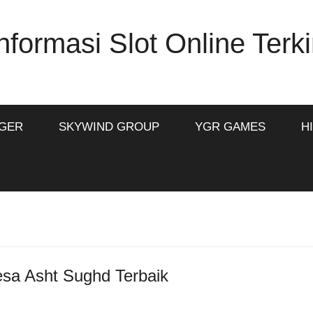
formasi Slot Online Terki
IGER
SKYWIND GROUP
YGR GAMES
H
esa Asht Sughd Terbaik