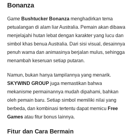
Bonanza
Game
Bushtucker Bonanza
menghadirkan tema
petualangan di alam liar Australia. Pemain akan dibawa
menjelajahi hutan lebat dengan karakter yang lucu dan
simbol khas benua Australia. Dari sisi visual, desainnya
penuh warna dan animasinya berjalan mulus, sehingga
menambah keseruan setiap putaran.
Namun, bukan hanya tampilannya yang menarik.
SKYWIND GROUP
juga memastikan bahwa
mekanisme permainannya mudah dipahami, bahkan
oleh pemain baru. Setiap simbol memiliki nilai yang
berbeda, dan kombinasi tertentu dapat memicu
Free
Games
atau fitur bonus lainnya.
Fitur dan Cara Bermain