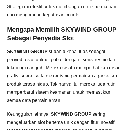
Strategi ini efektif untuk membangun ritme permainan
dan menghindari keputusan impulsif.
Mengapa Memilih SKYWIND GROUP
Sebagai Penyedia Slot
SKYWIND GROUP
sudah dikenal luas sebagai
penyedia slot online global dengan lisensi resmi dan
teknologi canggih. Mereka selalu memperhatikan detail
grafis, suara, serta mekanisme permainan agar setiap
produk terasa hidup. Tak hanya itu, mereka juga rutin
memperbarui sistem keamanan untuk memastikan
semua data pemain aman.
Keunggulan lainnya,
SKYWIND GROUP
sering
mengeluarkan slot bertema unik dengan fitur inovatif.