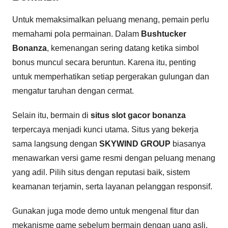
Untuk memaksimalkan peluang menang, pemain perlu
memahami pola permainan. Dalam
Bushtucker
Bonanza
, kemenangan sering datang ketika simbol
bonus muncul secara beruntun. Karena itu, penting
untuk memperhatikan setiap pergerakan gulungan dan
mengatur taruhan dengan cermat.
Selain itu, bermain di
situs slot gacor bonanza
terpercaya menjadi kunci utama. Situs yang bekerja
sama langsung dengan
SKYWIND GROUP
biasanya
menawarkan versi game resmi dengan peluang menang
yang adil. Pilih situs dengan reputasi baik, sistem
keamanan terjamin, serta layanan pelanggan responsif.
Gunakan juga mode demo untuk mengenal fitur dan
mekanisme game sebelum bermain dengan uang asli.