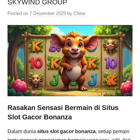
SKYWIND GROUP
Posted on
7 Desember 2025
by
Chloe
Rasakan Sensasi Bermain di Situs
Slot Gacor Bonanza
Dalam dunia
situs slot gacor bonanza
, setiap pemain