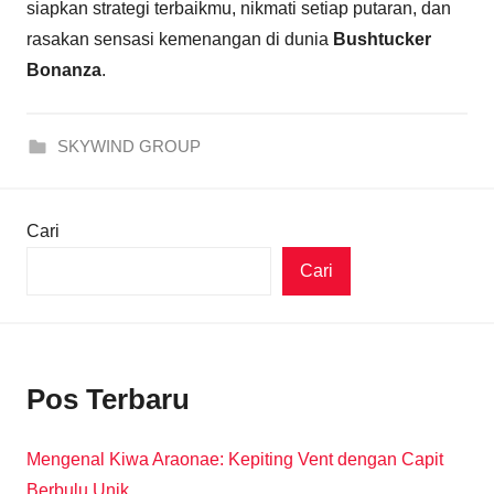
siapkan strategi terbaikmu, nikmati setiap putaran, dan
rasakan sensasi kemenangan di dunia
Bushtucker
Bonanza
.
SKYWIND GROUP
Cari
Cari
Pos Terbaru
Mengenal Kiwa Araonae: Kepiting Vent dengan Capit
Berbulu Unik