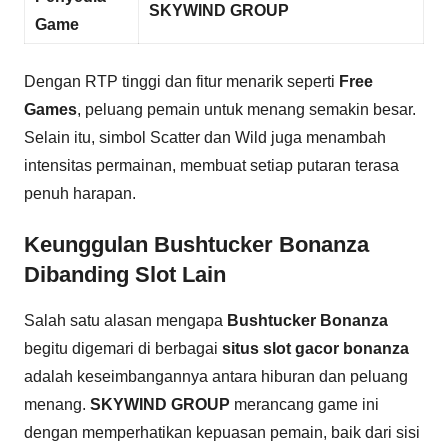
SKYWIND GROUP
Game
Dengan RTP tinggi dan fitur menarik seperti
Free
Games
, peluang pemain untuk menang semakin besar.
Selain itu, simbol Scatter dan Wild juga menambah
intensitas permainan, membuat setiap putaran terasa
penuh harapan.
Keunggulan Bushtucker Bonanza
Dibanding Slot Lain
Salah satu alasan mengapa
Bushtucker Bonanza
begitu digemari di berbagai
situs slot gacor bonanza
adalah keseimbangannya antara hiburan dan peluang
menang.
SKYWIND GROUP
merancang game ini
dengan memperhatikan kepuasan pemain, baik dari sisi