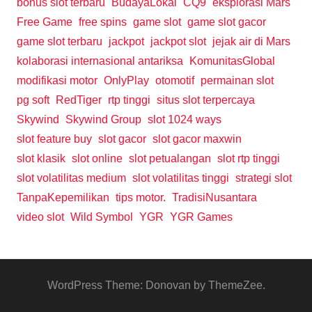
bonus slot terbaru
BudayaLokal
CQ9
eksplorasi Mars
Free Game
free spins
game slot
game slot gacor
game slot terbaru
jackpot
jackpot slot
jejak air di Mars
kolaborasi internasional antariksa
KomunitasGlobal
modifikasi motor
OnlyPlay
otomotif
permainan slot
pg soft
RedTiger
rtp tinggi
situs slot terpercaya
Skywind
Skywind Group
slot 1024 ways
slot feature buy
slot gacor
slot gacor maxwin
slot klasik
slot online
slot petualangan
slot rtp tinggi
slot volatilitas medium
slot volatilitas tinggi
strategi slot
TanpaKepemilikan
tips motor.
TradisiNusantara
video slot
Wild Symbol
YGR
YGR Games
WordPress Theme: Donovan by ThemeZee.