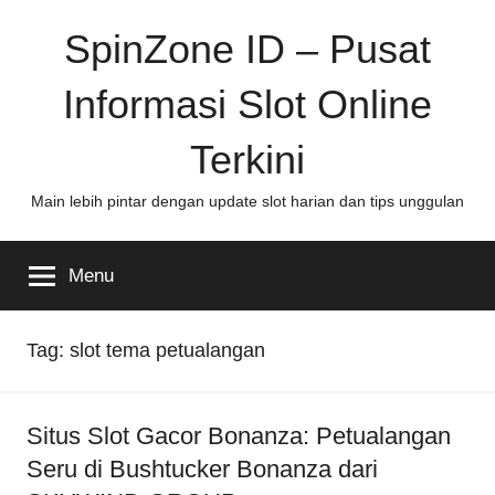
Skip
SpinZone ID – Pusat
to
content
Informasi Slot Online
Terkini
Main lebih pintar dengan update slot harian dan tips unggulan
Menu
Tag:
slot tema petualangan
Situs Slot Gacor Bonanza: Petualangan
Seru di Bushtucker Bonanza dari