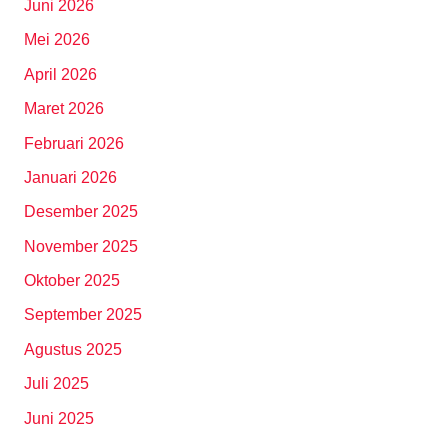
Juni 2026
Mei 2026
April 2026
Maret 2026
Februari 2026
Januari 2026
Desember 2025
November 2025
Oktober 2025
September 2025
Agustus 2025
Juli 2025
Juni 2025