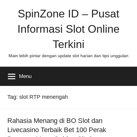
Skip
SpinZone ID – Pusat
to
content
Informasi Slot Online
Terkini
Main lebih pintar dengan update slot harian dan tips unggulan
Menu
Tag:
slot RTP menengah
Rahasia Menang di BO Slot dan
Livecasino Terbaik Bet 100 Perak