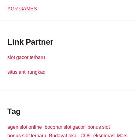
YGR GAMES
Link Partner
slot gacor terbaru
situs anti rungkad
Tag
agen slot online
bocoran slot gacor
bonus slot
bonus slot terbaru
BudayaLokal
CQ9
eksplorasi Mars