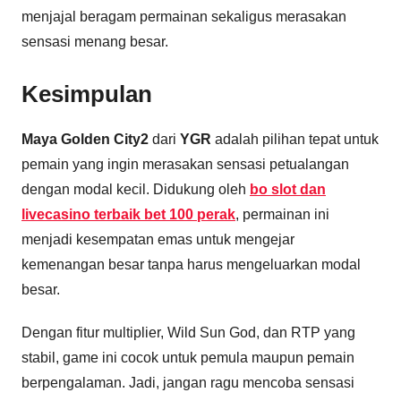
menjajal beragam permainan sekaligus merasakan
sensasi menang besar.
Kesimpulan
Maya Golden City2
dari
YGR
adalah pilihan tepat untuk
pemain yang ingin merasakan sensasi petualangan
dengan modal kecil. Didukung oleh
bo slot dan
livecasino terbaik bet 100 perak
, permainan ini
menjadi kesempatan emas untuk mengejar
kemenangan besar tanpa harus mengeluarkan modal
besar.
Dengan fitur multiplier, Wild Sun God, dan RTP yang
stabil, game ini cocok untuk pemula maupun pemain
berpengalaman. Jadi, jangan ragu mencoba sensasi