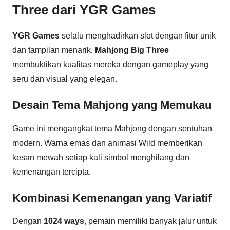
Three
dari
YGR Games
YGR Games
selalu menghadirkan slot dengan fitur unik
dan tampilan menarik.
Mahjong Big Three
membuktikan kualitas mereka dengan gameplay yang
seru dan visual yang elegan.
Desain Tema Mahjong yang Memukau
Game ini mengangkat tema Mahjong dengan sentuhan
modern. Warna emas dan animasi Wild memberikan
kesan mewah setiap kali simbol menghilang dan
kemenangan tercipta.
Kombinasi Kemenangan yang Variatif
Dengan
1024 ways
, pemain memiliki banyak jalur untuk