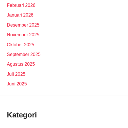
Februari 2026
Januari 2026
Desember 2025
November 2025
Oktober 2025
September 2025
Agustus 2025
Juli 2025
Juni 2025
Kategori