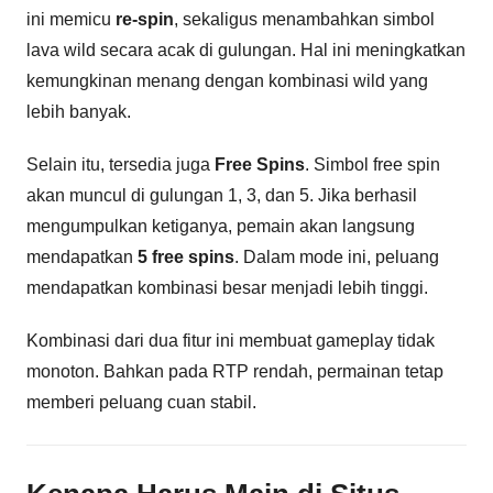
ini memicu
re-spin
, sekaligus menambahkan simbol
lava wild secara acak di gulungan. Hal ini meningkatkan
kemungkinan menang dengan kombinasi wild yang
lebih banyak.
Selain itu, tersedia juga
Free Spins
. Simbol free spin
akan muncul di gulungan 1, 3, dan 5. Jika berhasil
mengumpulkan ketiganya, pemain akan langsung
mendapatkan
5 free spins
. Dalam mode ini, peluang
mendapatkan kombinasi besar menjadi lebih tinggi.
Kombinasi dari dua fitur ini membuat gameplay tidak
monoton. Bahkan pada RTP rendah, permainan tetap
memberi peluang cuan stabil.