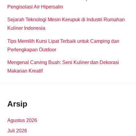
Pengisolasi Air Hipersalin
Sejarah Teknologi Mesin Kerupuk di Industri Rumahan
Kuliner Indonesia
Tips Memilih Kursi Lipat Terbaik untuk Camping dan
Perlengkapan Outdoor
Mengenal Carving Buah: Seni Kuliner dan Dekorasi
Makanan Kreatif
Arsip
Agustus 2026
Juli 2026