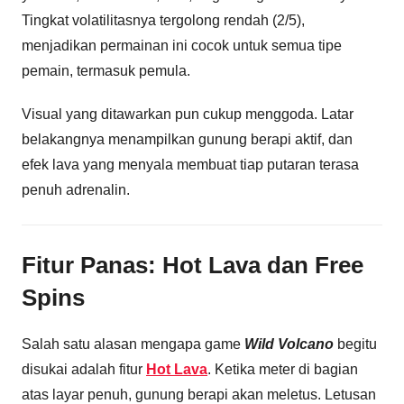
Tingkat volatilitasnya tergolong rendah (2/5),
menjadikan permainan ini cocok untuk semua tipe
pemain, termasuk pemula.
Visual yang ditawarkan pun cukup menggoda. Latar
belakangnya menampilkan gunung berapi aktif, dan
efek lava yang menyala membuat tiap putaran terasa
penuh adrenalin.
Fitur Panas: Hot Lava dan Free
Spins
Salah satu alasan mengapa game
Wild Volcano
begitu
disukai adalah fitur
Hot Lava
. Ketika meter di bagian
atas layar penuh, gunung berapi akan meletus. Letusan