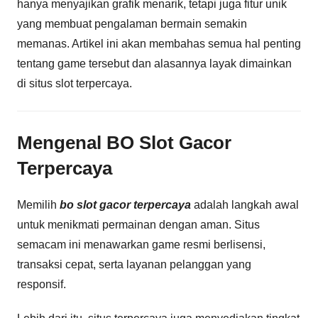
hanya menyajikan grafik menarik, tetapi juga fitur unik
yang membuat pengalaman bermain semakin
memanas. Artikel ini akan membahas semua hal penting
tentang game tersebut dan alasannya layak dimainkan
di situs slot terpercaya.
Mengenal BO Slot Gacor
Terpercaya
Memilih
bo slot gacor terpercaya
adalah langkah awal
untuk menikmati permainan dengan aman. Situs
semacam ini menawarkan game resmi berlisensi,
transaksi cepat, serta layanan pelanggan yang
responsif.