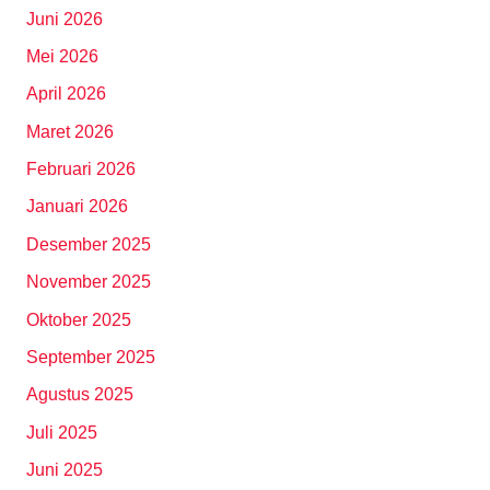
Juni 2026
Mei 2026
April 2026
Maret 2026
Februari 2026
Januari 2026
Desember 2025
November 2025
Oktober 2025
September 2025
Agustus 2025
Juli 2025
Juni 2025