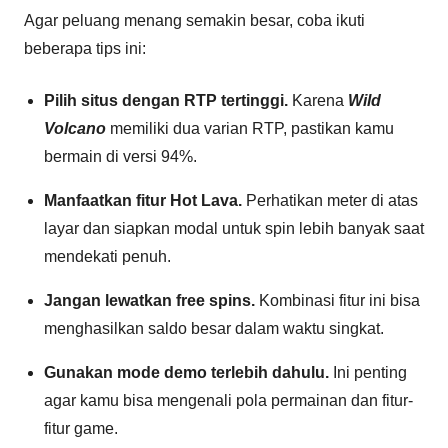
Agar peluang menang semakin besar, coba ikuti
beberapa tips ini:
Pilih situs dengan RTP tertinggi.
Karena
Wild
Volcano
memiliki dua varian RTP, pastikan kamu
bermain di versi 94%.
Manfaatkan fitur Hot Lava.
Perhatikan meter di atas
layar dan siapkan modal untuk spin lebih banyak saat
mendekati penuh.
Jangan lewatkan free spins.
Kombinasi fitur ini bisa
menghasilkan saldo besar dalam waktu singkat.
Gunakan mode demo terlebih dahulu.
Ini penting
agar kamu bisa mengenali pola permainan dan fitur-
fitur game.