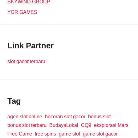
SKYWIND GROUP
YGR GAMES
Link Partner
slot gacor terbaru
Tag
agen slot online
bocoran slot gacor
bonus slot
bonus slot terbaru
BudayaLokal
CQ9
eksplorasi Mars
Free Game
free spins
game slot
game slot gacor