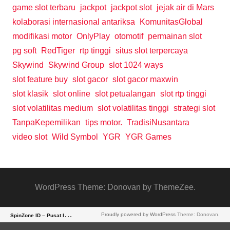
game slot terbaru
jackpot
jackpot slot
jejak air di Mars
kolaborasi internasional antariksa
KomunitasGlobal
modifikasi motor
OnlyPlay
otomotif
permainan slot
pg soft
RedTiger
rtp tinggi
situs slot terpercaya
Skywind
Skywind Group
slot 1024 ways
slot feature buy
slot gacor
slot gacor maxwin
slot klasik
slot online
slot petualangan
slot rtp tinggi
slot volatilitas medium
slot volatilitas tinggi
strategi slot
TanpaKepemilikan
tips motor.
TradisiNusantara
video slot
Wild Symbol
YGR
YGR Games
WordPress Theme: Donovan by ThemeZee.
S
pinZone ID – Pusat Informasi Slot Online Terkini
Proudly powered by WordPress
Theme: Donovan.