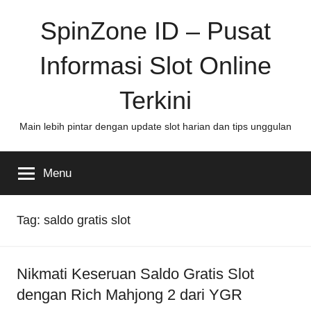
Skip
SpinZone ID – Pusat
to
content
Informasi Slot Online
Terkini
Main lebih pintar dengan update slot harian dan tips unggulan
Menu
Tag:
saldo gratis slot
Nikmati Keseruan Saldo Gratis Slot
dengan Rich Mahjong 2 dari YGR