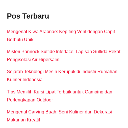
Pos Terbaru
Mengenal Kiwa Araonae: Kepiting Vent dengan Capit
Berbulu Unik
Misteri Bannock Sulfide Interface: Lapisan Sulfida Pekat
Pengisolasi Air Hipersalin
Sejarah Teknologi Mesin Kerupuk di Industri Rumahan
Kuliner Indonesia
Tips Memilih Kursi Lipat Terbaik untuk Camping dan
Perlengkapan Outdoor
Mengenal Carving Buah: Seni Kuliner dan Dekorasi
Makanan Kreatif