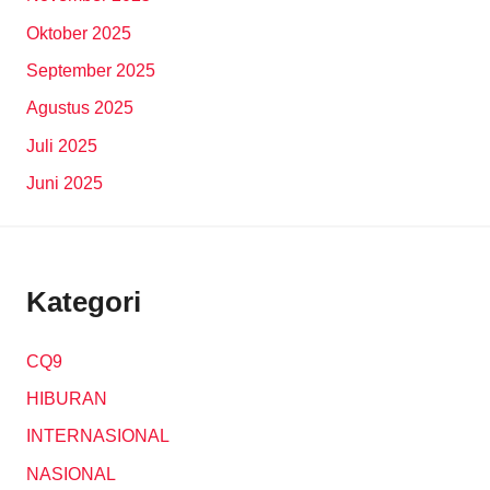
Oktober 2025
September 2025
Agustus 2025
Juli 2025
Juni 2025
Kategori
CQ9
HIBURAN
INTERNASIONAL
NASIONAL