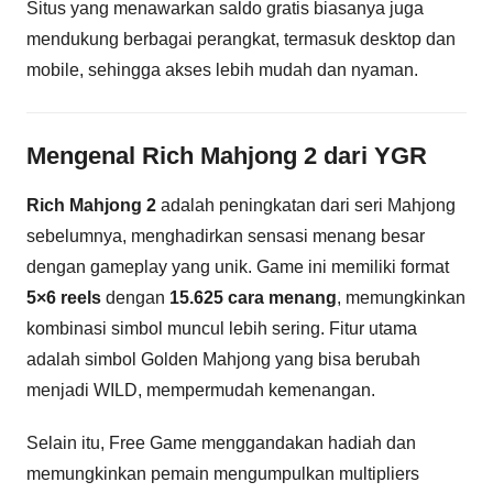
Situs yang menawarkan saldo gratis biasanya juga
mendukung berbagai perangkat, termasuk desktop dan
mobile, sehingga akses lebih mudah dan nyaman.
Mengenal Rich Mahjong 2 dari YGR
Rich Mahjong 2
adalah peningkatan dari seri Mahjong
sebelumnya, menghadirkan sensasi menang besar
dengan gameplay yang unik. Game ini memiliki format
5×6 reels
dengan
15.625 cara menang
, memungkinkan
kombinasi simbol muncul lebih sering. Fitur utama
adalah simbol Golden Mahjong yang bisa berubah
menjadi WILD, mempermudah kemenangan.
Selain itu, Free Game menggandakan hadiah dan
memungkinkan pemain mengumpulkan multipliers