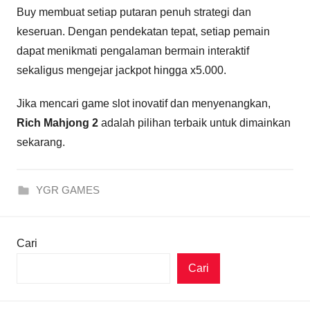
Buy membuat setiap putaran penuh strategi dan
keseruan. Dengan pendekatan tepat, setiap pemain
dapat menikmati pengalaman bermain interaktif
sekaligus mengejar jackpot hingga x5.000.
Jika mencari game slot inovatif dan menyenangkan,
Rich Mahjong 2
adalah pilihan terbaik untuk dimainkan
sekarang.
YGR GAMES
Cari
Cari