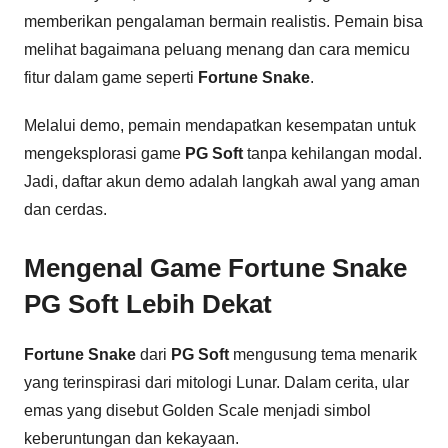
memberikan pengalaman bermain realistis. Pemain bisa
melihat bagaimana peluang menang dan cara memicu
fitur dalam game seperti
Fortune Snake
.
Melalui demo, pemain mendapatkan kesempatan untuk
mengeksplorasi game
PG Soft
tanpa kehilangan modal.
Jadi, daftar akun demo adalah langkah awal yang aman
dan cerdas.
Mengenal Game Fortune Snake
PG Soft Lebih Dekat
Fortune Snake
dari
PG Soft
mengusung tema menarik
yang terinspirasi dari mitologi Lunar. Dalam cerita, ular
emas yang disebut Golden Scale menjadi simbol
keberuntungan dan kekayaan.