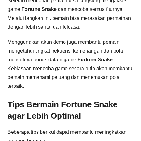
Setelah mendaftar, pemain bisa langsung mengakses
game
Fortune Snake
dan mencoba semua fiturnya.
Melalui langkah ini, pemain bisa merasakan permainan
dengan lebih santai dan leluasa.
Menggunakan akun demo juga membantu pemain
mengetahui tingkat frekuensi kemenangan dan pola
munculnya bonus dalam game
Fortune Snake
.
Kebiasaan mencoba game secara rutin akan membantu
pemain memahami peluang dan menemukan pola
terbaik.
Tips Bermain Fortune Snake
agar Lebih Optimal
Beberapa tips berikut dapat membantu meningkatkan
peluang bermain: