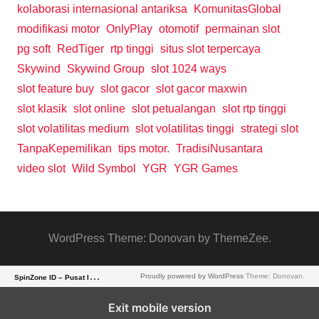
kolaborasi internasional antariksa
KomunitasGlobal
modifikasi motor
OnlyPlay
otomotif
permainan slot
pg soft
RedTiger
rtp tinggi
situs slot terpercaya
Skywind
Skywind Group
slot 1024 ways
slot feature buy
slot gacor
slot gacor maxwin
slot klasik
slot online
slot petualangan
slot rtp tinggi
slot volatilitas medium
slot volatilitas tinggi
strategi slot
TanpaKepemilikan
tips motor.
TradisiNusantara
video slot
Wild Symbol
YGR
YGR Games
WordPress Theme: Donovan by ThemeZee.
S
pinZone ID – Pusat Informasi Slot Online Terkini
Proudly powered by WordPress
Theme: Donovan.
Exit mobile version