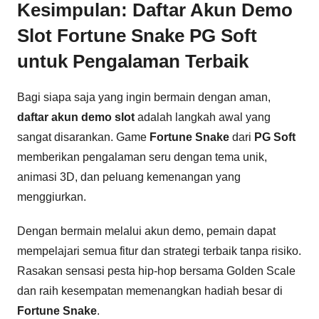
Kesimpulan: Daftar Akun Demo
Slot Fortune Snake PG Soft
untuk Pengalaman Terbaik
Bagi siapa saja yang ingin bermain dengan aman,
daftar akun demo slot
adalah langkah awal yang
sangat disarankan. Game
Fortune Snake
dari
PG Soft
memberikan pengalaman seru dengan tema unik,
animasi 3D, dan peluang kemenangan yang
menggiurkan.
Dengan bermain melalui akun demo, pemain dapat
mempelajari semua fitur dan strategi terbaik tanpa risiko.
Rasakan sensasi pesta hip-hop bersama Golden Scale
dan raih kesempatan memenangkan hadiah besar di
Fortune Snake
.