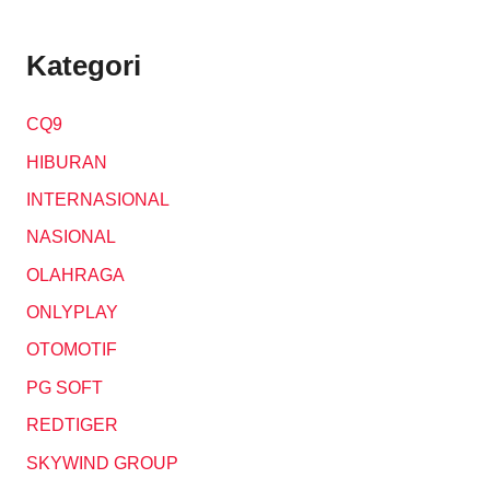
Kategori
CQ9
HIBURAN
INTERNASIONAL
NASIONAL
OLAHRAGA
ONLYPLAY
OTOMOTIF
PG SOFT
REDTIGER
SKYWIND GROUP