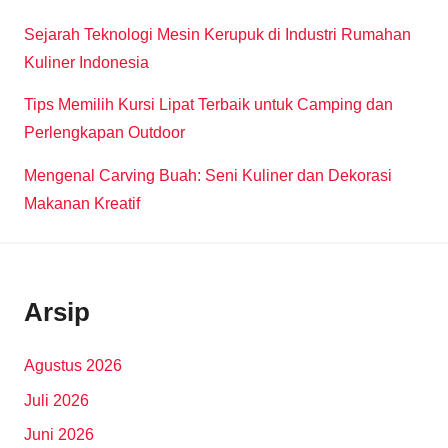
Sejarah Teknologi Mesin Kerupuk di Industri Rumahan
Kuliner Indonesia
Tips Memilih Kursi Lipat Terbaik untuk Camping dan
Perlengkapan Outdoor
Mengenal Carving Buah: Seni Kuliner dan Dekorasi
Makanan Kreatif
Arsip
Agustus 2026
Juli 2026
Juni 2026