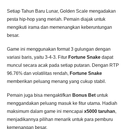
Setiap Tahun Baru Lunar, Golden Scale mengadakan
pesta hip-hop yang meriah. Pemain diajak untuk
mengikuti irama dan memenangkan keberuntungan
besar.
Game ini menggunakan format 3 gulungan dengan
variasi baris, yaitu 3-4-3. Fitur
Fortune Snake
dapat
muncul secara acak pada setiap putaran. Dengan RTP
96.76% dan volatilitas rendah,
Fortune Snake
memberikan peluang menang yang cukup stabil.
Pemain juga bisa mengaktifkan
Bonus Bet
untuk
menggandakan peluang masuk ke fitur utama. Hadiah
maksimum dalam game ini mencapai
x5000 taruhan
,
menjadikannya pilihan menarik untuk para pemburu
kemenangan besar.