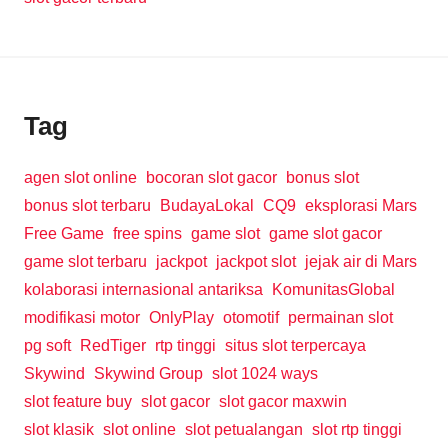
Tag
agen slot online
bocoran slot gacor
bonus slot
bonus slot terbaru
BudayaLokal
CQ9
eksplorasi Mars
Free Game
free spins
game slot
game slot gacor
game slot terbaru
jackpot
jackpot slot
jejak air di Mars
kolaborasi internasional antariksa
KomunitasGlobal
modifikasi motor
OnlyPlay
otomotif
permainan slot
pg soft
RedTiger
rtp tinggi
situs slot terpercaya
Skywind
Skywind Group
slot 1024 ways
slot feature buy
slot gacor
slot gacor maxwin
slot klasik
slot online
slot petualangan
slot rtp tinggi