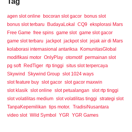
Tag
agen slot online
bocoran slot gacor
bonus slot
bonus slot terbaru
BudayaLokal
CQ9
eksplorasi Mars
Free Game
free spins
game slot
game slot gacor
game slot terbaru
jackpot
jackpot slot
jejak air di Mars
kolaborasi internasional antariksa
KomunitasGlobal
modifikasi motor
OnlyPlay
otomotif
permainan slot
pg soft
RedTiger
rtp tinggi
situs slot terpercaya
Skywind
Skywind Group
slot 1024 ways
slot feature buy
slot gacor
slot gacor maxwin
slot klasik
slot online
slot petualangan
slot rtp tinggi
slot volatilitas medium
slot volatilitas tinggi
strategi slot
TanpaKepemilikan
tips motor.
TradisiNusantara
video slot
Wild Symbol
YGR
YGR Games