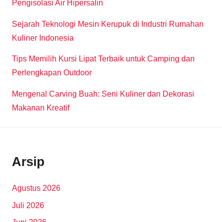
Pengisolasi Air Hipersalin
Sejarah Teknologi Mesin Kerupuk di Industri Rumahan
Kuliner Indonesia
Tips Memilih Kursi Lipat Terbaik untuk Camping dan
Perlengkapan Outdoor
Mengenal Carving Buah: Seni Kuliner dan Dekorasi
Makanan Kreatif
Arsip
Agustus 2026
Juli 2026