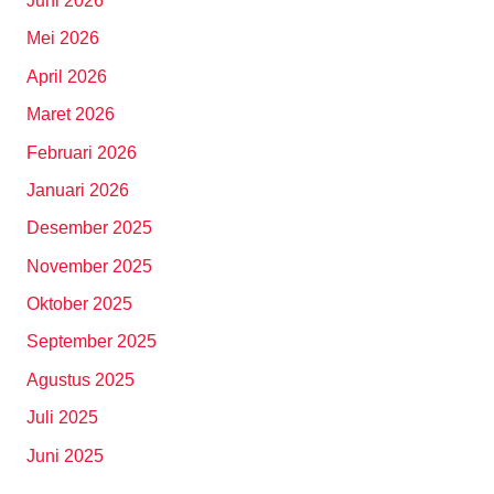
Juni 2026
Mei 2026
April 2026
Maret 2026
Februari 2026
Januari 2026
Desember 2025
November 2025
Oktober 2025
September 2025
Agustus 2025
Juli 2025
Juni 2025