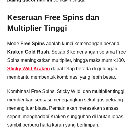
Keseruan Free Spins dan
Multiplier Tinggi
Mode
Free Spins
adalah kunci kemenangan besar di
Kraken Gold Rush
. Setiap 3 kemenangan selama Free
Spins meningkatkan multiplier, hingga maksimum x100.
Sticky Wild Kraken
dapat tetap berada di gulungan,
membantu membentuk kombinasi yang lebih besar.
Kombinasi Free Spins, Sticky Wild, dan multiplier tinggi
memberikan sensasi menegangkan sekaligus peluang
menang luar biasa. Pemain akan merasakan sensasi
seperti menghadapi Kraken sungguhan di lautan lepas,
sambil berburu harta karun yang berlimpah.