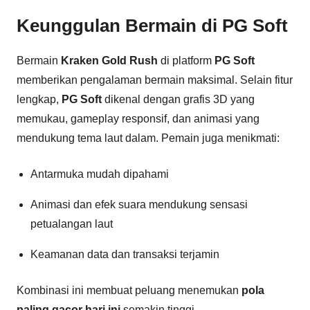
Keunggulan Bermain di PG Soft
Bermain
Kraken Gold Rush
di platform
PG Soft
memberikan pengalaman bermain maksimal. Selain fitur
lengkap,
PG Soft
dikenal dengan grafis 3D yang
memukau, gameplay responsif, dan animasi yang
mendukung tema laut dalam. Pemain juga menikmati:
Antarmuka mudah dipahami
Animasi dan efek suara mendukung sensasi
petualangan laut
Keamanan data dan transaksi terjamin
Kombinasi ini membuat peluang menemukan
pola
paling gacor hari ini
semakin tinggi.