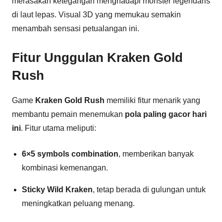
merasakan ketegangan menghadapi monster legendaris
di laut lepas. Visual 3D yang memukau semakin
menambah sensasi petualangan ini.
Fitur Unggulan Kraken Gold
Rush
Game
Kraken Gold Rush
memiliki fitur menarik yang
membantu pemain menemukan
pola paling gacor hari
ini
. Fitur utama meliputi:
6×5 symbols combination
, memberikan banyak
kombinasi kemenangan.
Sticky Wild Kraken
, tetap berada di gulungan untuk
meningkatkan peluang menang.