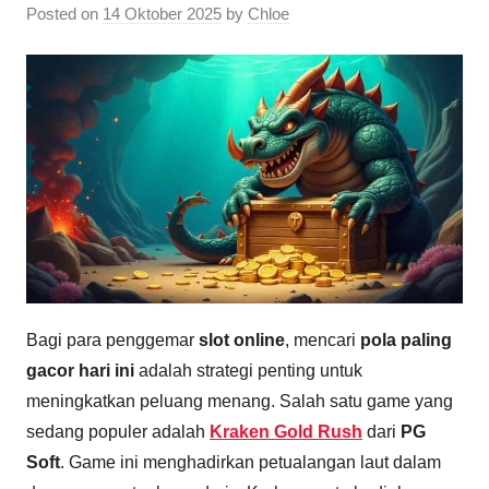
Posted on
14 Oktober 2025
by
Chloe
Bagi para penggemar
slot online
, mencari
pola paling
gacor hari ini
adalah strategi penting untuk
meningkatkan peluang menang. Salah satu game yang
sedang populer adalah
Kraken Gold Rush
dari
PG
Soft
. Game ini menghadirkan petualangan laut dalam