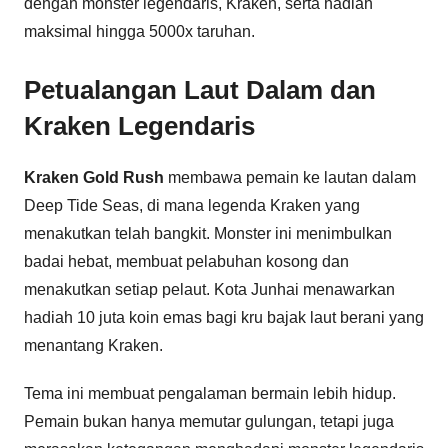
dengan monster legendaris, Kraken, serta hadiah
maksimal hingga 5000x taruhan.
Petualangan Laut Dalam dan
Kraken Legendaris
Kraken Gold Rush
membawa pemain ke lautan dalam
Deep Tide Seas, di mana legenda Kraken yang
menakutkan telah bangkit. Monster ini menimbulkan
badai hebat, membuat pelabuhan kosong dan
menakutkan setiap pelaut. Kota Junhai menawarkan
hadiah 10 juta koin emas bagi kru bajak laut berani yang
menantang Kraken.
Tema ini membuat pengalaman bermain lebih hidup.
Pemain bukan hanya memutar gulungan, tetapi juga