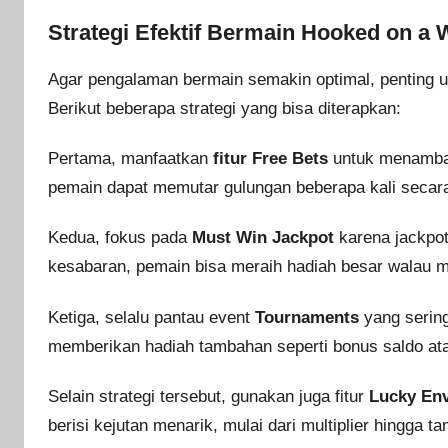
Strategi Efektif Bermain Hooked on a 
Agar pengalaman bermain semakin optimal, penting
Berikut beberapa strategi yang bisa diterapkan:
Pertama, manfaatkan
fitur Free Bets
untuk menambah
pemain dapat memutar gulungan beberapa kali secara
Kedua, fokus pada
Must Win Jackpot
karena jackpot 
kesabaran, pemain bisa meraih hadiah besar walau mo
Ketiga, selalu pantau event
Tournaments
yang serin
memberikan hadiah tambahan seperti bonus saldo ata
Selain strategi tersebut, gunakan juga fitur
Lucky En
berisi kejutan menarik, mulai dari multiplier hingga t