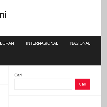
ni
IBURAN
INTERNASIONAL
NASIONAL
Cari
Cari