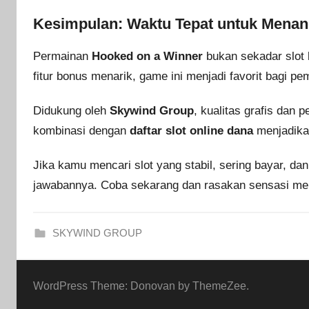
Kesimpulan: Waktu Tepat untuk Menan
Permainan
Hooked on a Winner
bukan sekadar slot b
fitur bonus menarik, game ini menjadi favorit bagi pem
Didukung oleh
Skywind Group
, kualitas grafis dan 
kombinasi dengan
daftar slot online dana
menjadika
Jika kamu mencari slot yang stabil, sering bayar, d
jawabannya. Coba sekarang dan rasakan sensasi me
SKYWIND GROUP
WordPress Theme: Donovan by ThemeZee.