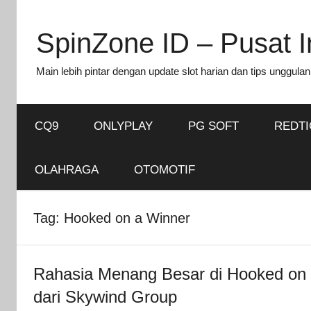
Skip
to
SpinZone ID – Pusat In
content
Main lebih pintar dengan update slot harian dan tips unggulan
CQ9
ONLYPLAY
PG SOFT
REDT
OLAHRAGA
OTOMOTIF
Tag:
Hooked on a Winner
Rahasia Menang Besar di Hooked on
dari Skywind Group