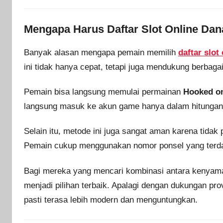
Mengapa Harus Daftar Slot Online Dan
Banyak alasan mengapa pemain memilih
daftar slot
ini tidak hanya cepat, tetapi juga mendukung berbagai
Pemain bisa langsung memulai permainan
Hooked o
langsung masuk ke akun game hanya dalam hitungan 
Selain itu, metode ini juga sangat aman karena tidak
Pemain cukup menggunakan nomor ponsel yang terdaft
Bagi mereka yang mencari kombinasi antara kenyama
menjadi pilihan terbaik. Apalagi dengan dukungan pro
pasti terasa lebih modern dan menguntungkan.