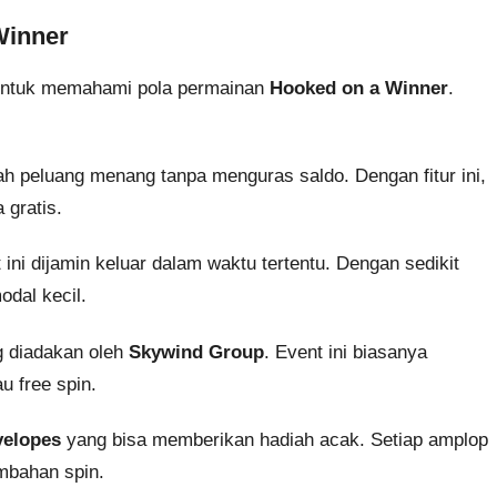
Winner
 untuk memahami pola permainan
Hooked on a Winner
.
 peluang menang tanpa menguras saldo. Dengan fitur ini,
 gratis.
ini dijamin keluar dalam waktu tertentu. Dengan sedikit
dal kecil.
g diadakan oleh
Skywind Group
. Event ini biasanya
u free spin.
velopes
yang bisa memberikan hadiah acak. Setiap amplop
ambahan spin.