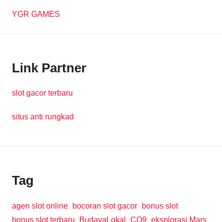
YGR GAMES
Link Partner
slot gacor terbaru
situs anti rungkad
Tag
agen slot online
bocoran slot gacor
bonus slot
bonus slot terbaru
BudayaLokal
CQ9
eksplorasi Mars