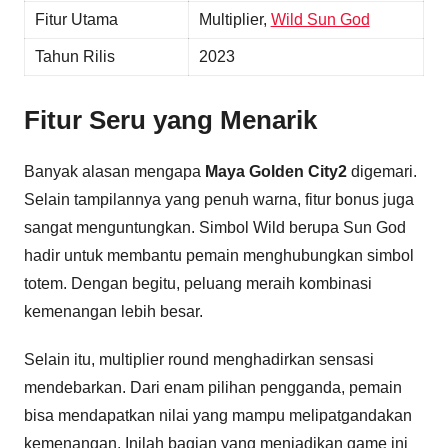
Fitur Utama
Multiplier,
Wild Sun God
Tahun Rilis
2023
Fitur Seru yang Menarik
Banyak alasan mengapa
Maya Golden City2
digemari.
Selain tampilannya yang penuh warna, fitur bonus juga
sangat menguntungkan. Simbol Wild berupa Sun God
hadir untuk membantu pemain menghubungkan simbol
totem. Dengan begitu, peluang meraih kombinasi
kemenangan lebih besar.
Selain itu, multiplier round menghadirkan sensasi
mendebarkan. Dari enam pilihan pengganda, pemain
bisa mendapatkan nilai yang mampu melipatgandakan
kemenangan. Inilah bagian yang menjadikan game ini