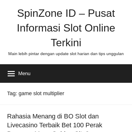
Skip
SpinZone ID – Pusat
to
content
Informasi Slot Online
Terkini
Main lebih pintar dengan update slot harian dan tips unggulan
Menu
Tag:
game slot multiplier
Rahasia Menang di BO Slot dan
Livecasino Terbaik Bet 100 Perak