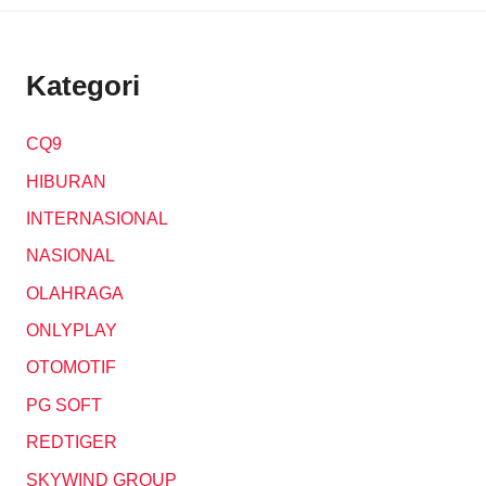
Kategori
CQ9
HIBURAN
INTERNASIONAL
NASIONAL
OLAHRAGA
ONLYPLAY
OTOMOTIF
PG SOFT
REDTIGER
SKYWIND GROUP