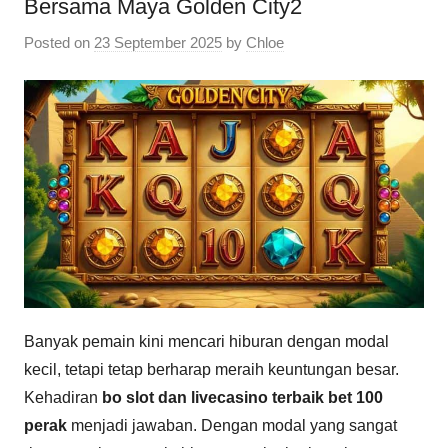
Bersama Maya Golden City2
Posted on
23 September 2025
by
Chloe
Banyak pemain kini mencari hiburan dengan modal
kecil, tetapi tetap berharap meraih keuntungan besar.
Kehadiran
bo slot dan livecasino terbaik bet 100
perak
menjadi jawaban. Dengan modal yang sangat