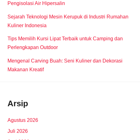
Pengisolasi Air Hipersalin
Sejarah Teknologi Mesin Kerupuk di Industri Rumahan
Kuliner Indonesia
Tips Memilih Kursi Lipat Terbaik untuk Camping dan
Perlengkapan Outdoor
Mengenal Carving Buah: Seni Kuliner dan Dekorasi
Makanan Kreatif
Arsip
Agustus 2026
Juli 2026