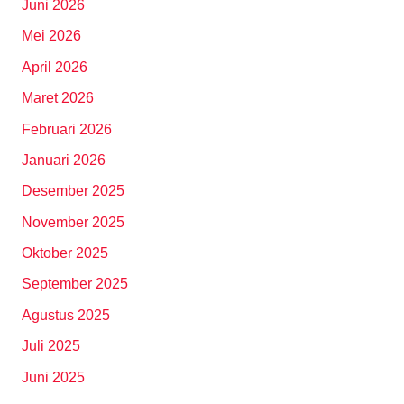
Juni 2026
Mei 2026
April 2026
Maret 2026
Februari 2026
Januari 2026
Desember 2025
November 2025
Oktober 2025
September 2025
Agustus 2025
Juli 2025
Juni 2025