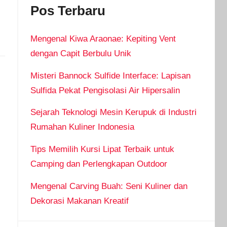
Pos Terbaru
Mengenal Kiwa Araonae: Kepiting Vent
dengan Capit Berbulu Unik
Misteri Bannock Sulfide Interface: Lapisan
Sulfida Pekat Pengisolasi Air Hipersalin
Sejarah Teknologi Mesin Kerupuk di Industri
Rumahan Kuliner Indonesia
Tips Memilih Kursi Lipat Terbaik untuk
Camping dan Perlengkapan Outdoor
Mengenal Carving Buah: Seni Kuliner dan
Dekorasi Makanan Kreatif