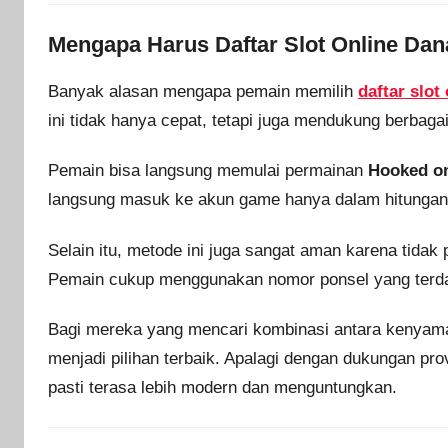
Mengapa Harus Daftar Slot Online Dan
Banyak alasan mengapa pemain memilih
daftar slot
ini tidak hanya cepat, tetapi juga mendukung berbagai
Pemain bisa langsung memulai permainan
Hooked o
langsung masuk ke akun game hanya dalam hitungan 
Selain itu, metode ini juga sangat aman karena tidak
Pemain cukup menggunakan nomor ponsel yang terdaft
Bagi mereka yang mencari kombinasi antara kenyama
menjadi pilihan terbaik. Apalagi dengan dukungan pro
pasti terasa lebih modern dan menguntungkan.