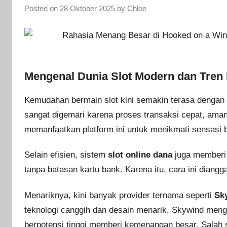
Posted on
28 Oktober 2025
by
Chloe
Mengenal Dunia Slot Modern dan Tren 
Kemudahan bermain slot kini semakin terasa dengan
sangat digemari karena proses transaksi cepat, ama
memanfaatkan platform ini untuk menikmati sensasi be
Selain efisien, sistem
slot online dana
juga memberi 
tanpa batasan kartu bank. Karena itu, cara ini diangga
Menariknya, kini banyak provider ternama seperti
Sk
teknologi canggih dan desain menarik, Skywind mengh
berpotensi tinggi memberi kemenangan besar. Salah 