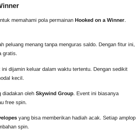
Winner
 untuk memahami pola permainan
Hooked on a Winner
.
 peluang menang tanpa menguras saldo. Dengan fitur ini,
 gratis.
ini dijamin keluar dalam waktu tertentu. Dengan sedikit
dal kecil.
g diadakan oleh
Skywind Group
. Event ini biasanya
u free spin.
velopes
yang bisa memberikan hadiah acak. Setiap amplop
ambahan spin.