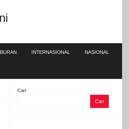
ni
IBURAN
INTERNASIONAL
NASIONAL
Cari
Cari