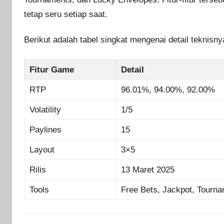
tetap seru setiap saat.
Berikut adalah tabel singkat mengenai detail teknisny
Fitur Game
Detail
RTP
96.01%, 94.00%, 92.00%
Volatility
1/5
Paylines
15
Layout
3×5
Rilis
13 Maret 2025
Tools
Free Bets, Jackpot, Tourn