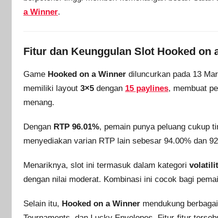
a Winner
.
Fitur dan Keunggulan Slot Hooked on 
Game
Hooked on a Winner
diluncurkan pada 13 Mar
memiliki layout
3×5
dengan
15 paylines
, membuat pe
menang.
Dengan
RTP 96.01%
, pemain punya peluang cukup t
menyediakan varian RTP lain sebesar 94.00% dan 92
Menariknya, slot ini termasuk dalam kategori
volatili
dengan nilai moderat. Kombinasi ini cocok bagi pemai
Selain itu,
Hooked on a Winner
mendukung berbaga
Tournaments, dan Lucky Envelopes. Fitur-fitur ter