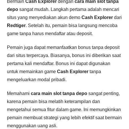
Bermain
Cash Explorer
dengan
cara main slot tanpa
depo
sangat mudah. Langkah pertama adalah mencari
situs yang menyediakan akun demo
Cash Explorer
dari
Redtiger
. Setelah itu, pemain bisa langsung mencoba
game tanpa harus mendaftar atau deposit.
Pemain juga dapat memanfaatkan bonus tanpa deposit
dari situs terpercaya. Biasanya, bonus ini diberikan saat
pertama kali mendaftar. Bonus ini dapat digunakan
untuk memainkan game
Cash Explorer
tanpa
mengeluarkan modal pribadi.
Memahami
cara main slot tanpa depo
sangat penting,
karena pemain bisa melatih keterampilan dan
mengetahui semua fitur dalam game. Ini memungkinkan
pemain membuat strategi yang lebih efektif saat bermain
menggunakan uang asli.