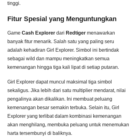
tinggi.
Fitur Spesial yang Menguntungkan
Game
Cash Explorer
dari
Redtiger
menawarkan
banyak fitur menarik. Salah satu yang paling seru
adalah kehadiran Girl Explorer. Simbol ini bertindak
sebagai wild dan mampu meningkatkan semua
kemenangan hingga tiga kali lipat di setiap putaran.
Girl Explorer dapat muncul maksimal tiga simbol
sekaligus. Jika lebih dari satu multiplier mendarat, nilai
pengalinya akan dikalikan. Ini membuat peluang
kemenangan besar semakin terbuka. Selain itu, Girl
Explorer yang terlibat dalam kombinasi kemenangan
akan menghilang, membuka peluang untuk menemukan
harta tersembunyi di baliknya.