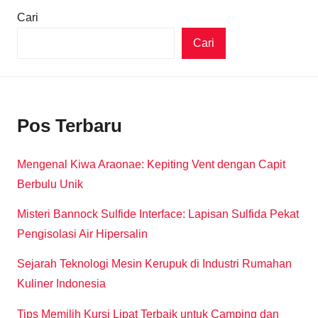
Cari
Cari
Pos Terbaru
Mengenal Kiwa Araonae: Kepiting Vent dengan Capit
Berbulu Unik
Misteri Bannock Sulfide Interface: Lapisan Sulfida Pekat
Pengisolasi Air Hipersalin
Sejarah Teknologi Mesin Kerupuk di Industri Rumahan
Kuliner Indonesia
Tips Memilih Kursi Lipat Terbaik untuk Camping dan