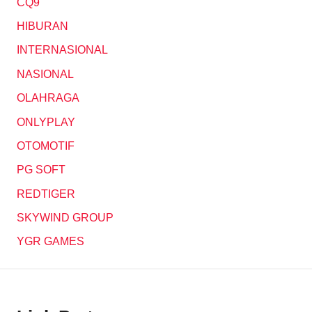
CQ9
HIBURAN
INTERNASIONAL
NASIONAL
OLAHRAGA
ONLYPLAY
OTOMOTIF
PG SOFT
REDTIGER
SKYWIND GROUP
YGR GAMES