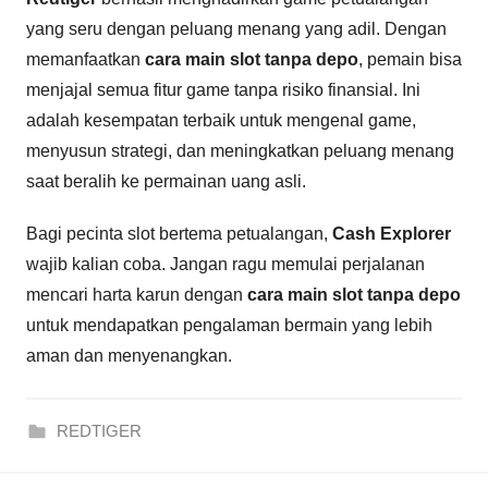
yang seru dengan peluang menang yang adil. Dengan
memanfaatkan
cara main slot tanpa depo
, pemain bisa
menjajal semua fitur game tanpa risiko finansial. Ini
adalah kesempatan terbaik untuk mengenal game,
menyusun strategi, dan meningkatkan peluang menang
saat beralih ke permainan uang asli.
Bagi pecinta slot bertema petualangan,
Cash Explorer
wajib kalian coba. Jangan ragu memulai perjalanan
mencari harta karun dengan
cara main slot tanpa depo
untuk mendapatkan pengalaman bermain yang lebih
aman dan menyenangkan.
REDTIGER