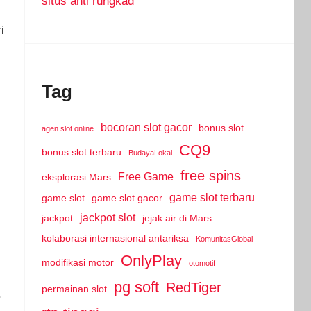
situs anti rungkad
i
Tag
bocoran slot gacor
bonus slot
agen slot online
CQ9
bonus slot terbaru
BudayaLokal
free spins
Free Game
eksplorasi Mars
game slot terbaru
game slot
game slot gacor
jackpot slot
jackpot
jejak air di Mars
kolaborasi internasional antariksa
KomunitasGlobal
OnlyPlay
modifikasi motor
otomotif
pg soft
RedTiger
permainan slot
.