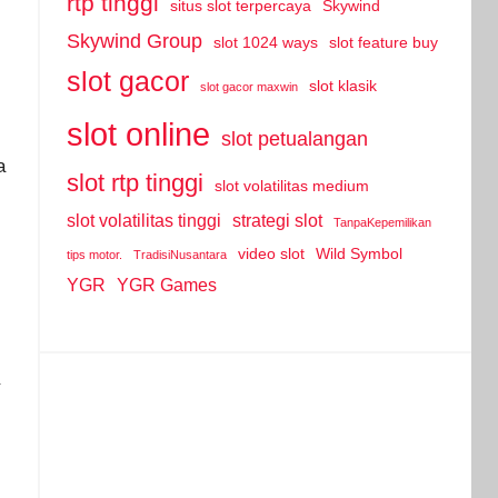
rtp tinggi
situs slot terpercaya
Skywind
Skywind Group
slot 1024 ways
slot feature buy
slot gacor
slot klasik
slot gacor maxwin
slot online
slot petualangan
a
slot rtp tinggi
slot volatilitas medium
slot volatilitas tinggi
strategi slot
TanpaKepemilikan
video slot
Wild Symbol
tips motor.
TradisiNusantara
YGR
YGR Games