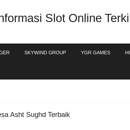
formasi Slot Online Terki
IGER
SKYWIND GROUP
YGR GAMES
H
esa Asht Sughd Terbaik