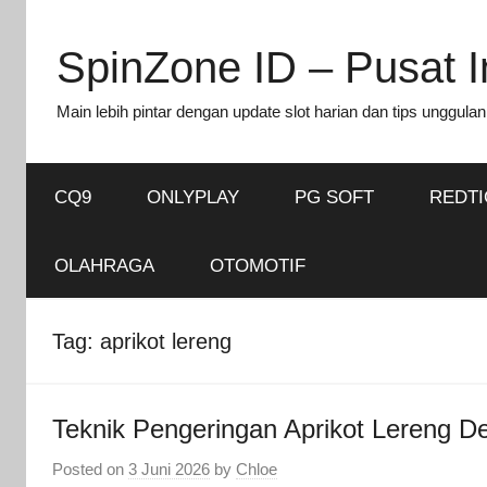
Skip
to
SpinZone ID – Pusat In
content
Main lebih pintar dengan update slot harian dan tips unggulan
CQ9
ONLYPLAY
PG SOFT
REDT
OLAHRAGA
OTOMOTIF
Tag:
aprikot lereng
Teknik Pengeringan Aprikot Lereng D
Posted on
3 Juni 2026
by
Chloe