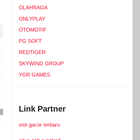
OLAHRAGA
ONLYPLAY
OTOMOTIF
PG SOFT
REDTIGER
SKYWIND GROUP
YGR GAMES
Link Partner
slot gacor terbaru