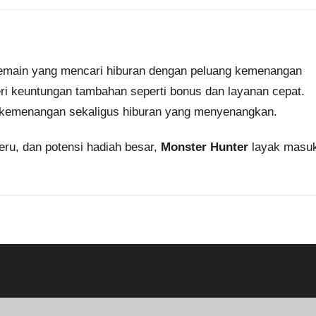
 pemain yang mencari hiburan dengan peluang kemenangan
 keuntungan tambahan seperti bonus dan layanan cepat.
er kemenangan sekaligus hiburan yang menyenangkan.
seru, dan potensi hadiah besar,
Monster Hunter
layak masu