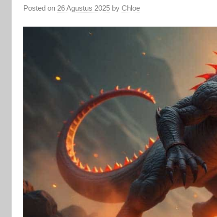
Posted on
26 Agustus 2025
by
Chloe