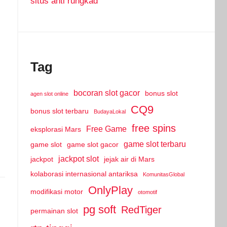
situs anti rungkad
Tag
bocoran slot gacor
bonus slot
agen slot online
CQ9
bonus slot terbaru
BudayaLokal
free spins
Free Game
eksplorasi Mars
game slot terbaru
game slot
game slot gacor
jackpot slot
jackpot
jejak air di Mars
kolaborasi internasional antariksa
KomunitasGlobal
OnlyPlay
modifikasi motor
otomotif
pg soft
RedTiger
permainan slot