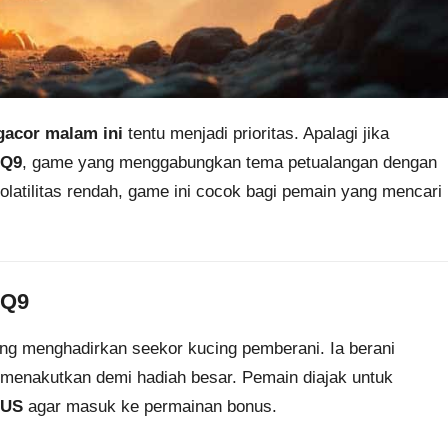
gacor malam ini
tentu menjadi prioritas. Apalagi jika
Q9
, game yang menggabungkan tema petualangan dengan
latilitas rendah, game ini cocok bagi pemain yang mencari
CQ9
ang menghadirkan seekor kucing pemberani. Ia berani
menakutkan demi hadiah besar. Pemain diajak untuk
US
agar masuk ke permainan bonus.