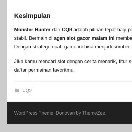
Kesimpulan
Monster Hunter
dari
CQ9
adalah pilihan tepat bagi
stabil. Bermain di
agen slot gacor malam ini
memberi
Dengan strategi tepat, game ini bisa menjadi sumb
Jika kamu mencari slot dengan cerita menarik, fitur 
daftar permainan favoritmu.
CQ9
WordPress Theme: Donovan by ThemeZee.