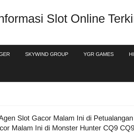
formasi Slot Online Terki
IGER
SKYWIND GROUP
YGR GAMES
H
en Slot Gacor Malam Ini di Petualangan
or Malam Ini di Monster Hunter CQ9 CQ