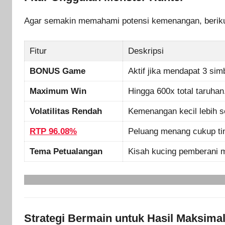
Agar semakin memahami potensi kemenangan, berikut 
Fitur
Deskripsi
BONUS Game
Aktif jika mendapat 3 sim
Maximum Win
Hingga 600x total taruhan
Volatilitas Rendah
Kemenangan kecil lebih se
RTP 96.08%
Peluang menang cukup ting
Tema Petualangan
Kisah kucing pemberani m
Strategi Bermain untuk Hasil Maksima