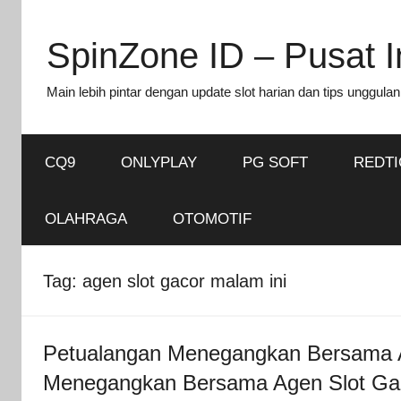
Skip
to
SpinZone ID – Pusat In
content
Main lebih pintar dengan update slot harian dan tips unggulan
CQ9
ONLYPLAY
PG SOFT
REDT
OLAHRAGA
OTOMOTIF
Tag:
agen slot gacor malam ini
Petualangan Menegangkan Bersama Ag
Menegangkan Bersama Agen Slot Gac