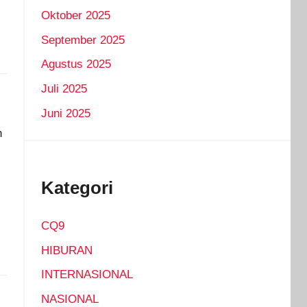
Oktober 2025
September 2025
Agustus 2025
Juli 2025
Juni 2025
n
Kategori
CQ9
HIBURAN
INTERNASIONAL
NASIONAL