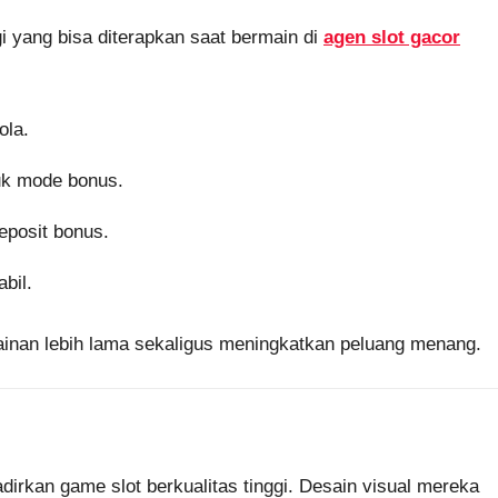
 yang bisa diterapkan saat bermain di
agen slot gacor
ola.
k mode bonus.
eposit bonus.
abil.
ainan lebih lama sekaligus meningkatkan peluang menang.
irkan game slot berkualitas tinggi. Desain visual mereka